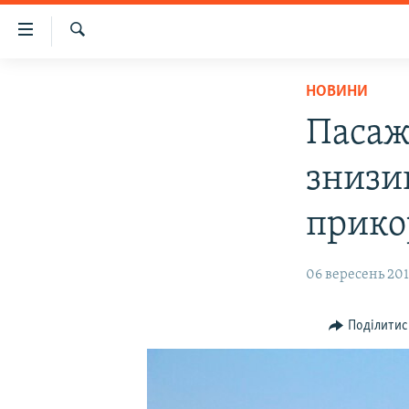
Доступність
посилання
Шукати
Перейти
НОВИНИ
НОВИНИ
до
ВОДА.КРИМ
основного
Пасаж
матеріалу
ВІДЕО ТА ФОТО
Перейти
знизив
ПОЛІТИКА
до
основної
БЛОГИ
прико
навігації
ПОГЛЯД
Перейти
06 вересень 2017
до
ІНТЕРВ'Ю
пошуку
ВСЕ ЗА ДЕНЬ
Поділитис
СПЕЦПРОЕКТИ
ЯК ОБІЙТИ БЛОКУВАННЯ
ДЕПОРТАЦІЯ