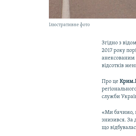
Ілюстративне фото
Згідно з відо
2017 року пор
анексованим 
відсотків мен
Про це
Крим.
регіонального
служби Украї
«Ми бачимо, 
знизився. За 
що відбувалас