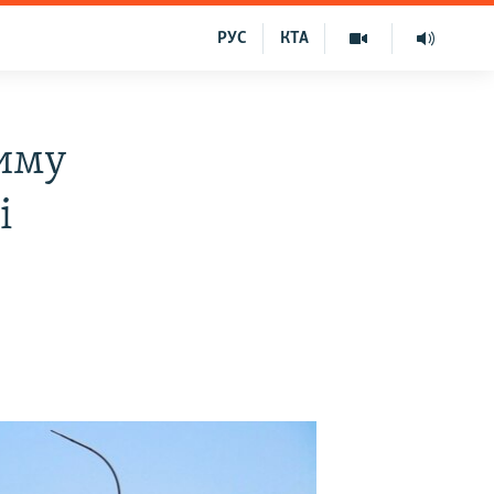
РУС
КТА
иму
і