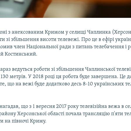
оні з анексованим Кримом у селищі Чаплинка (Херсон
ти зі збільшення висоти телевежі. Про це в ефірі украї
домив член Національної ради з питань телебачення і 
ій Костинський.
араз ведуться роботи зі збільшення Чаплинської телев
о 130 метрів. У 2018 році ця робота буде завершена. Це 
те, що на вежі буде додатково десь 8-10 українських те
агадав, що з 1 вересня 2017 року телевізійна вежа в се
району Херсонської області почала трансляцію п'яти тел
и на півночі Криму.