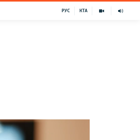
РУС
КТА