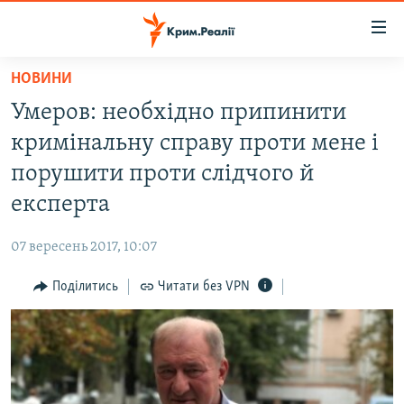
Доступність
посилання
Перейти
НОВИНИ
до
НОВИНИ
Умеров: необхідно припинити
основного
ВОДА.КРИМ
матеріалу
кримінальну справу проти мене і
ВІДЕО ТА ФОТО
Перейти
порушити проти слідчого й
до
ПОЛІТИКА
експерта
основної
БЛОГИ
навігації
07 вересень 2017, 10:07
Перейти
ПОГЛЯД
до
Поділитись
Читати без VPN
ІНТЕРВ'Ю
пошуку
ВСЕ ЗА ДЕНЬ
СПЕЦПРОЕКТИ
ЯК ОБІЙТИ БЛОКУВАННЯ
ДЕПОРТАЦІЯ