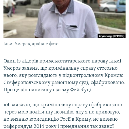
ВІДЕОУРОКИ «ELIFBE»
Русский
СВІДЧЕННЯ ОКУПАЦІЇ
Qırımtatar
УКРАЇНСЬКА ПРОБЛЕМА КРИМУ
ДОЛУЧАЙСЯ!
ІНФОГРАФІКА
Ільмі Умеров, архівне фото
Один із лідерів кримськотатарського народу Ільмі
Усі сайти RFE/RL
Умеров заявив, що кримінальну справу стосовно
нього, яку розглядають у підконтрольному Кремлю
Сімферопольському районному суді, сфабриковано.
Про це він написав у своєму Фейсбуці.
«Я заявляю, що кримінальну справу сфабриковано
через мою політичну позицію, яку я не приховую,
не визнаю юрисдикцію Росії в Криму, не визнаю
референдум 2014 року і приєднання так званої