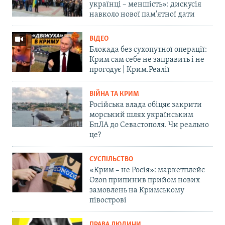
українці – меншість»: дискусія
навколо нової пам'ятної дати
ВІДЕО
Блокада без сухопутної операції:
Крим сам себе не заправить і не
прогодує | Крим.Реалії
ВІЙНА ТА КРИМ
Російська влада обіцяє закрити
морський шлях українським
БпЛА до Севастополя. Чи реально
це?
СУСПІЛЬСТВО
«Крим – не Росія»: маркетплейс
Ozon припинив прийом нових
замовлень на Кримському
півострові
ПРАВА ЛЮДИНИ