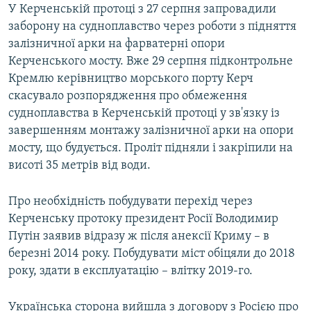
У Керченській протоці з 27 серпня запровадили
заборону на судноплавство через роботи з підняття
залізничної арки на фарватерні опори
Керченського мосту. Вже 29 серпня підконтрольне
Кремлю керівництво морського порту Керч
скасувало розпорядження про обмеження
судноплавства в Керченській протоці у зв'язку із
завершенням монтажу залізничної арки на опори
мосту, що будується. Проліт підняли і закріпили на
висоті 35 метрів від води.
Про необхідність побудувати перехід через
Керченську протоку президент Росії Володимир
Путін заявив відразу ж після анексії Криму – в
березні 2014 року. Побудувати міст обіцяли до 2018
року, здати в експлуатацію – влітку 2019-го.
Українська сторона вийшла з договору з Росією про