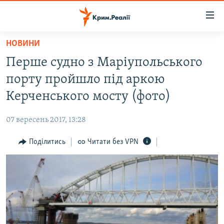
Доступність
посилання
Перейти
НОВИНИ
до
НОВИНИ
Перше судно з Маріупольського
основного
ВОДА.КРИМ
матеріалу
порту пройшло під аркою
ВІДЕО ТА ФОТО
Перейти
Керченського мосту (фото)
до
ПОЛІТИКА
основної
07 вересень 2017, 13:28
БЛОГИ
навігації
Перейти
Поділитись
Читати без VPN
ПОГЛЯД
до
ІНТЕРВ'Ю
пошуку
ВСЕ ЗА ДЕНЬ
СПЕЦПРОЕКТИ
ЯК ОБІЙТИ БЛОКУВАННЯ
ДЕПОРТАЦІЯ