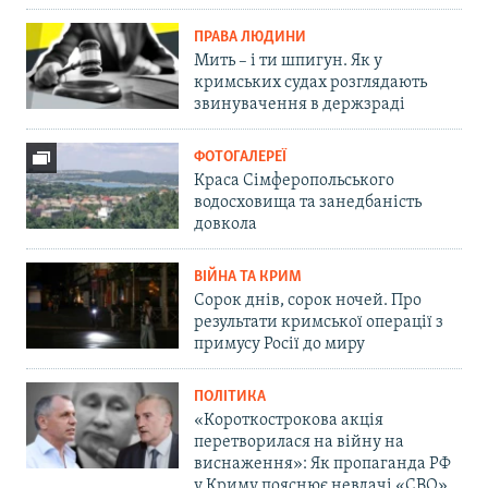
ПРАВА ЛЮДИНИ
Мить – і ти шпигун. Як у
кримських судах розглядають
звинувачення в держзраді
ФОТОГАЛЕРЕЇ
Краса Сімферопольського
водосховища та занедбаність
довкола
ВІЙНА ТА КРИМ
Сорок днів, сорок ночей. Про
результати кримської операції з
примусу Росії до миру
ПОЛІТИКА
«Короткострокова акція
перетворилася на війну на
виснаження»: Як пропаганда РФ
у Криму пояснює невдачі «СВО»