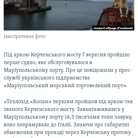
ВІДЕОУРОКИ «ELIFBE»
Русский
СВІДЧЕННЯ ОКУПАЦІЇ
Qırımtatar
УКРАЇНСЬКА ПРОБЛЕМА КРИМУ
Ілюстративне фото
ДОЛУЧАЙСЯ!
ІНФОГРАФІКА
Під аркою Керченського мосту 7 вересня пройшло
перше судно, яке обслуговувалося в
Усі сайти RFE/RL
Маріупольському порту. Про це повідомили у прес-
службі українського підприємства
«Маріупольський морський торговельний порт».
«Теплохід «Копан» першим пройшов під аркою так
званого Керченського мосту. Завантажившись у
Маріупольському порту 14,5 тисячами тонн чавуну,
воно попрямувало до Італії. Знаючи про габаритні
обмеження при проході через Керченську протоку