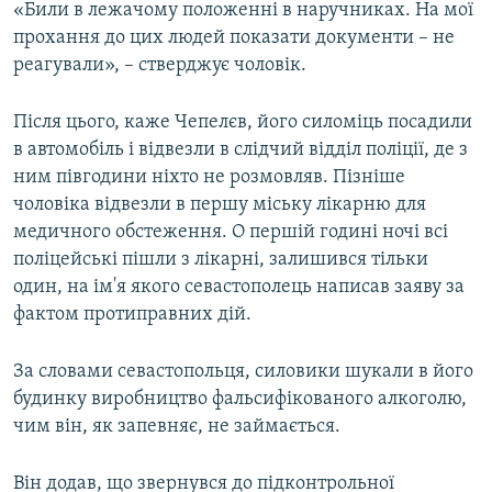
«Били в лежачому положенні в наручниках. На мої
прохання до цих людей показати документи – не
реагували», – стверджує чоловік.
Після цього, каже Чепелєв, його силоміць посадили
в автомобіль і відвезли в слідчий відділ поліції, де з
ним півгодини ніхто не розмовляв. Пізніше
чоловіка відвезли в першу міську лікарню для
медичного обстеження. О першій годині ночі всі
поліцейські пішли з лікарні, залишився тільки
один, на ім'я якого севастополець написав заяву за
фактом протиправних дій.
За словами севастопольця, силовики шукали в його
будинку виробництво фальсифікованого алкоголю,
чим він, як запевняє, не займається.
Він додав, що звернувся до підконтрольної