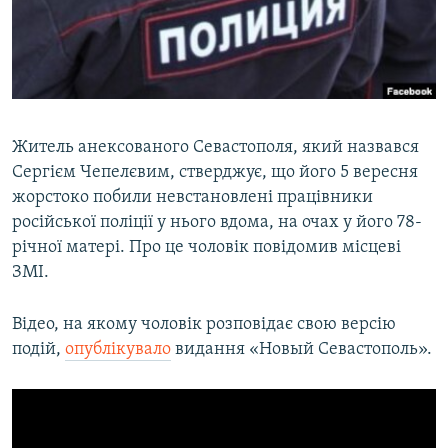
ВІДЕОУРОКИ «ELIFBE»
Русский
СВІДЧЕННЯ ОКУПАЦІЇ
Qırımtatar
УКРАЇНСЬКА ПРОБЛЕМА КРИМУ
ДОЛУЧАЙСЯ!
ІНФОГРАФІКА
Житель анексованого Севастополя, який назвався
Сергієм Чепелєвим, стверджує, що його 5 вересня
жорстоко побили невстановлені працівники
Усі сайти RFE/RL
російської поліції у нього вдома, на очах у його 78-
річної матері. Про це чоловік повідомив місцеві
ЗМІ.
Відео, на якому чоловік розповідає свою версію
подій,
опублікувало
видання «Новый Севастополь».