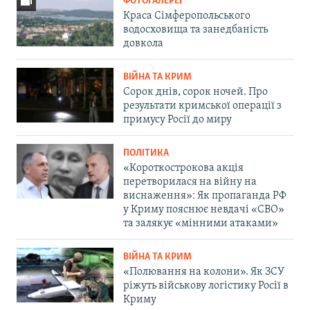
ФОТОГАЛЕРЕЇ
Краса Сімферопольського
водосховища та занедбаність
довкола
ВІЙНА ТА КРИМ
Сорок днів, сорок ночей. Про
результати кримської операції з
примусу Росії до миру
ПОЛІТИКА
«Короткострокова акція
перетворилася на війну на
виснаження»: Як пропаганда РФ
у Криму пояснює невдачі «СВО»
та залякує «мінними атаками»
ВІЙНА ТА КРИМ
«Полювання на колони». Як ЗСУ
ріжуть військову логістику Росії в
Криму