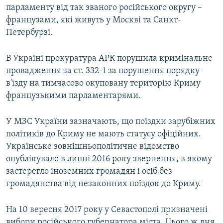
парламенту від так званого російського округу –
французами, які живуть у Москві та Санкт-
Петербурзі.
В Україні прокуратура АРК порушила кримінальне
провадження за ст. 332-1 за порушення порядку
в'їзду на тимчасово окуповану територію Криму
французькими парламентарями.
У МЗС України зазначають, що поїздки зарубіжних
політиків до Криму не мають статусу офіційних.
Українське зовнішньополітичне відомство
опублікувало в липні 2016 року звернення, в якому
застерегло іноземних громадян і осіб без
громадянства від незаконних поїздок до Криму.
На 10 вересня 2017 року у Севастополі призначені
вибори російського губернатора міста. Цього ж дня