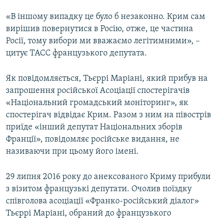
«В іншому випадку це було б незаконно. Крим сам
вирішив повернутися в Росію, отже, це частина
Росії, тому вибори ми вважаємо легітимними», –
цитує ТАСС французького депутата.
Як повідомляється, Тьєррі Маріані, який прибув на
запрошення російської Асоціації спостерігачів
«Національний громадський моніторинг», як
спостерігач відвідає Крим. Разом з ним на півострів
приїде «інший депутат Національних зборів
Франції», повідомляє російське видання, не
називаючи при цьому його імені.
29 липня 2016 року до анексованого Криму прибули
з візитом французькі депутати. Очолив поїздку
співголова асоціації «Франко-російський діалог»
Тьєррі Маріані, обраний до французького