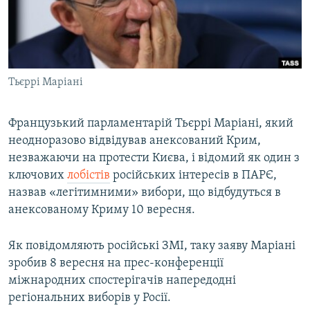
ВІДЕОУРОКИ «ELIFBE»
Русский
СВІДЧЕННЯ ОКУПАЦІЇ
Qırımtatar
УКРАЇНСЬКА ПРОБЛЕМА КРИМУ
Тьєррі Маріані
ДОЛУЧАЙСЯ!
ІНФОГРАФІКА
Французький парламентарій Тьєррі Маріані, який
неодноразово відвідував анексований Крим,
Усі сайти RFE/RL
незважаючи на протести Києва, і відомий як один з
ключових
лобістів
російських інтересів в ПАРЄ,
назвав «легітимними» вибори, що відбудуться в
анексованому Криму 10 вересня.
Як повідомляють російські ЗМІ, таку заяву Маріані
зробив 8 вересня на прес-конференції
міжнародних спостерігачів напередодні
регіональних виборів у Росії.