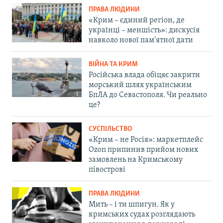
ПРАВА ЛЮДИНИ
«Крим – єдиний регіон, де
українці – меншість»: дискусія
навколо нової пам'ятної дати
ВІЙНА ТА КРИМ
Російська влада обіцяє закрити
морський шлях українським
БпЛА до Севастополя. Чи реально
це?
СУСПІЛЬСТВО
«Крим – не Росія»: маркетплейс
Ozon припинив прийом нових
замовлень на Кримському
півострові
ПРАВА ЛЮДИНИ
Мить – і ти шпигун. Як у
кримських судах розглядають