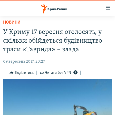
Доступність
посилання
Перейти
НОВИНИ
до
НОВИНИ
У Криму 17 вересня оголосять, у
основного
ВОДА.КРИМ
матеріалу
скільки обійдеться будівництво
ВІДЕО ТА ФОТО
Перейти
траси «Таврида» – влада
до
ПОЛІТИКА
основної
09 вересень 2017, 20:27
БЛОГИ
навігації
Перейти
Поділитись
Читати без VPN
ПОГЛЯД
до
ІНТЕРВ'Ю
пошуку
ВСЕ ЗА ДЕНЬ
СПЕЦПРОЕКТИ
ЯК ОБІЙТИ БЛОКУВАННЯ
ДЕПОРТАЦІЯ