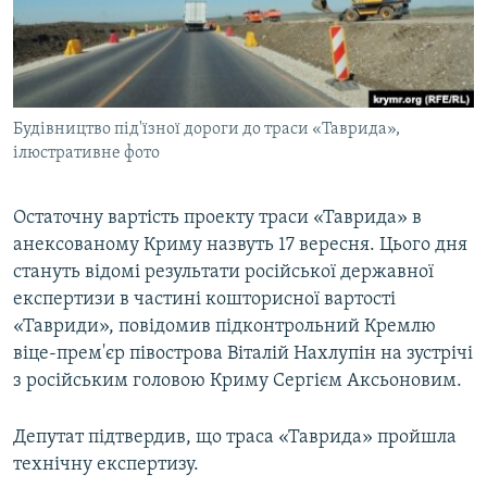
ВІДЕОУРОКИ «ELIFBE»
Русский
СВІДЧЕННЯ ОКУПАЦІЇ
Qırımtatar
УКРАЇНСЬКА ПРОБЛЕМА КРИМУ
Будівництво під'їзної дороги до траси «Таврида»,
ДОЛУЧАЙСЯ!
ІНФОГРАФІКА
ілюстративне фото
Остаточну вартість проекту траси «Таврида» в
Усі сайти RFE/RL
анексованому Криму назвуть 17 вересня. Цього дня
стануть відомі результати російської державної
експертизи в частині кошторисної вартості
«Тавриди», повідомив підконтрольний Кремлю
віце-прем'єр півострова Віталій Нахлупін на зустрічі
з російським головою Криму Сергієм Аксьоновим.
Депутат підтвердив, що траса «Таврида» пройшла
технічну експертизу.