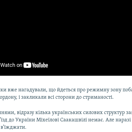
и вже нагадували, що йдеться про режимну зону поб
рдону, і закликали всі сторони до стриманості.
нями, відразу кілька українських силових структур за
’їзд до України Міхеїлові Саакашвілі немає. Але наразі 
 в’їжджати.