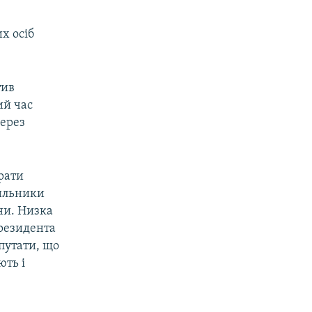
х осіб
тив
ий час
через
рати
хильники
ни. Низка
президента
епутати, що
ють і