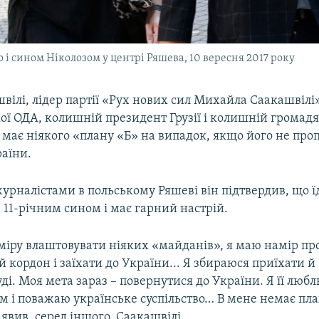
і сином Ніколозом у центрі Ряшева, 10 вересня 2017 року
вілі, лідер партії «Рух нових сил Михайла Саакашвілі
кої ОДА, колишній президент Грузії і колишній громад
 має ніякого «плану «Б» на випадок, якщо його не про
раїни.
 журналістами в польському Ряшеві він підтвердив, що ї
м 11-річним сином і має гарний настрій.
міру влаштовувати ніяких «майданів», я маю намір пр
кордон і заїхати до України... Я збираюся приїхати й
суді. Моя мета зараз – повернутися до України. Я її люб
м і поважаю українське суспільство… В мене немає пла
аявив, серед іншого, Саакашвілі.