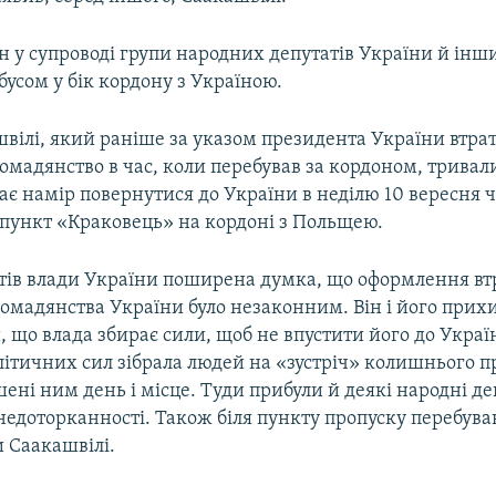
ін у супроводі групи народних депутатів України й інши
усом у бік кордону з Україною.
швілі, який раніше за указом президента України втра
омадянство в час, коли перебував за кордоном, тривал
ає намір повернутися до України в неділю 10 вересня 
пункт «Краковець» на кордоні з Польщею.
тів влади України поширена думка, що оформлення вт
ромадянства України було незаконним. Він і його при
 що влада збирає сили, щоб не впустити його до Украї
олітичних сил зібрала людей на «зустріч» колишнього 
ошені ним день і місце. Туди прибули й деякі народні д
едоторканності. Також біля пункту пропуску перебува
 Саакашвілі.