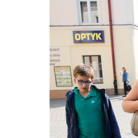
ВІДЕОУРОКИ «ELIFBE»
СВІДЧЕННЯ ОКУПАЦІЇ
УКРАЇНСЬКА ПРОБЛЕМА КРИМУ
ІНФОГРАФІКА