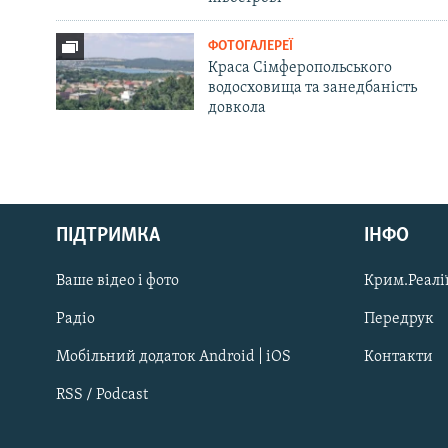
ФОТОГАЛЕРЕЇ
Краса Сімферопольського
водосховища та занедбаність
довкола
Русский
ПІДТРИМКА
ІНФО
Qırımtatar
Ваше відео і фото
Крим.Реалії
ДОЛУЧАЙСЯ!
Радіо
Передрук
Мобільний додаток Android | iOS
Контакти
RSS / Podcast
Усі сайти RFE/RL