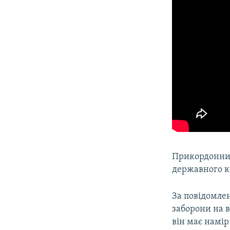
Прикордонник
державного ко
За повідомлен
заборони на в
він має намір