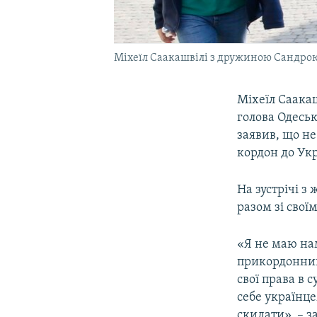
Міхеїл Саакашвілі з дружиною Сандрою 
Міхеїл Саакаш
голова Одесь
заявив, що не
кордон до Ук
На зустрічі з
разом зі свої
«Я не маю на
прикордонний 
свої права в 
себе українце
скидати», – з