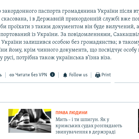
о закордонного паспорта громадянина України після в
 скасована, і в Державній прикордонній службі вже п
оби проїхати з таким документом він буде вилучений, а
портований із України. За повідомленнями, Саакашвілі
України залишився особою без громадянства; в такому
аїни йому, крім чинного документа, що посвідчує особу 
русі, потрібна також українська в’їзна віза.
ь
Читати без VPN
Follow us
Print
ПРАВА ЛЮДИНИ
Мить – і ти шпигун. Як у
кримських судах розглядають
звинувачення в держзраді