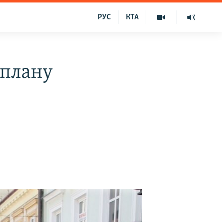
РУС
КТА
«плану