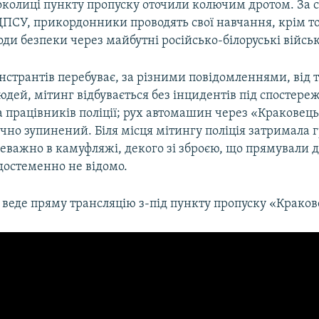
околиці пункту пропуску оточили колючим дротом. За 
ДПСУ, прикордонники проводять свої навчання, крім то
ди безпеки через майбутні російсько-білоруські війсь
нстрантів перебуває, за різними повідомленнями, від т
юдей, мітинг відбувається без інцидентів під спостер
 працівників поліції; рух автомашин через «Краковець
но зупинений. Біля місця мітингу поліція затримала 
реважно в камуфляжі, декого зі зброєю, що прямували до
достеменно не відомо.
веде пряму трансляцію з-під пункту пропуску «Краков