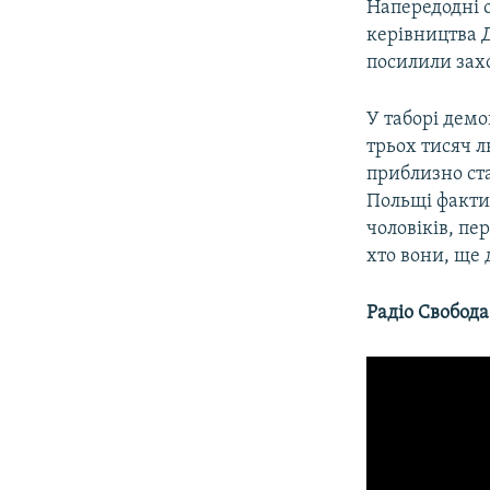
Напередодні 
керівництва 
посилили захо
У таборі демо
трьох тисяч л
приблизно ста
Польщі фактич
чоловіків, пе
хто вони, ще 
Радіо Свобода