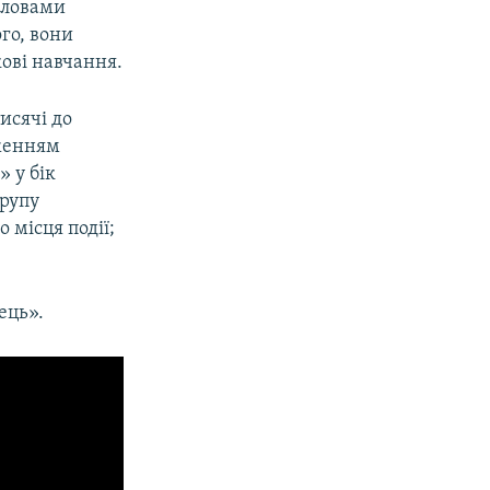
словами
го, вони
кові навчання.
исячі до
еженням
» у бік
групу
 місця події;
ець».