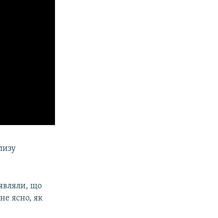
лизу
являли, що
не ясно, як