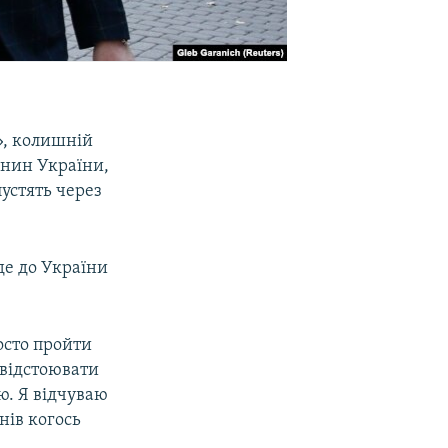
», колишній
янин України,
пустять через
де до України
осто пройти
 відстоювати
лю. Я відчуваю
нів когось