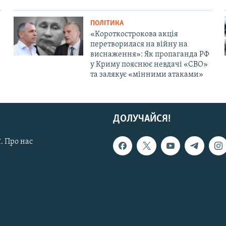
ПОЛІТИКА
«Короткострокова акція
перетворилася на війну на
виснаження»: Як пропаганда РФ
у Криму пояснює невдачі «СВО»
та залякує «мінними атаками»
ДОЛУЧАЙСЯ!
. Про нас