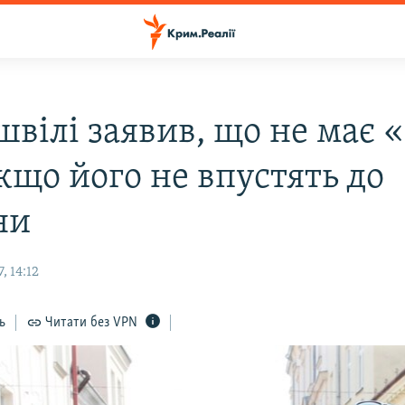
швілі заявив, що не має 
кщо його не впустять до
ни
, 14:12
ь
Читати без VPN