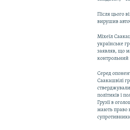
Після цього в
вирушив автоб
Міхеїл Саака
українське гр
заявляв, що м
контрольний 
Серед опонен
Саакашвілі г
стверджували,
політиків і п
Грузії в огол
мають право н
супротивники