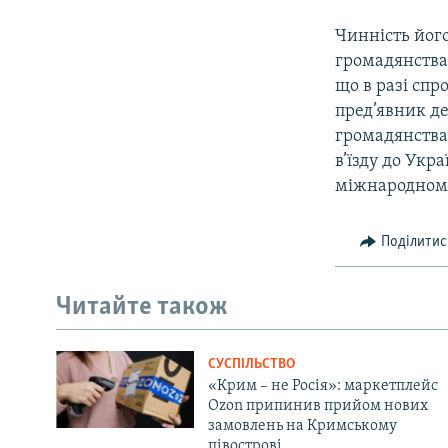
Чинність йог
громадянства
що в разі спр
пред’явник де
громадянства 
в’їзду до Укр
міжнародному 
Поділитис
Читайте також
СУСПІЛЬСТВО
«Крим – не Росія»: маркетплейс
Ozon припинив прийом нових
замовлень на Кримському
півострові