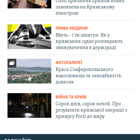
Ozon припинив прийом нових
замовлень на Кримському
півострові
ПРАВА ЛЮДИНИ
Мить – і ти шпигун. Як у
кримських судах розглядають
звинувачення в держзраді
ФОТОГАЛЕРЕЇ
Краса Сімферопольського
водосховища та занедбаність
довкола
ВІЙНА ТА КРИМ
Сорок днів, сорок ночей. Про
результати кримської операції з
примусу Росії до миру