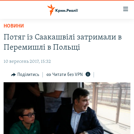
Доступність
посилання
Перейти
НОВИНИ
до
НОВИНИ
Потяг із Саакашвілі затримали в
основного
ВОДА.КРИМ
матеріалу
Перемишлі в Польщі
ВІДЕО ТА ФОТО
Перейти
до
10 вересень 2017, 15:32
ПОЛІТИКА
основної
БЛОГИ
Поділитись
Читати без VPN
навігації
Перейти
ПОГЛЯД
до
ІНТЕРВ'Ю
пошуку
ВСЕ ЗА ДЕНЬ
СПЕЦПРОЕКТИ
ЯК ОБІЙТИ БЛОКУВАННЯ
ДЕПОРТАЦІЯ