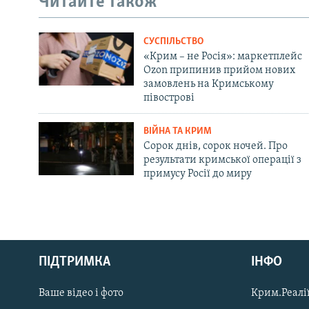
Читайте також
СУСПІЛЬСТВО
«Крим – не Росія»: маркетплейс
Ozon припинив прийом нових
замовлень на Кримському
півострові
ВІЙНА ТА КРИМ
Сорок днів, сорок ночей. Про
результати кримської операції з
примусу Росії до миру
Русский
ПІДТРИМКА
ІНФО
Qırımtatar
Ваше відео і фото
Крим.Реалії
ДОЛУЧАЙСЯ!