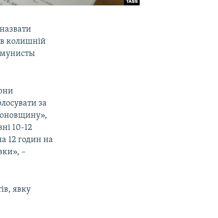
 назвати
в колишній
Комунисты
мони
лосувати за
сьоновщину»,
вні 10-12
а 12 годин на
вки», –
ів, явку