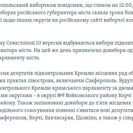
топольський виборчком повідомив, що станом на 12:00,
иборах російського губернатора міста склала трохи біл
ні щодо інших округів на російському сайті виборчої ко
му Севастополі 10 вересня відбуваються вибори підкон
натора міста. На цей же день призначено довибори од
арламенту міста.
есня депутатів підконтрольних Кремлю місцевих рад о
их пунктах півострова, включаючи Сімферополь. Будут
контрольного Кремлю кримського парламенту за двом
и округами – в окрузі №9 Войковського району Керчі 
айону. Також заплановані довибори до п'яти місцевих 
дільного голосування повинні з'явитися нові депутати
мферополя, Керчі, Бахчисарая, Щолкіно, а також у сіль