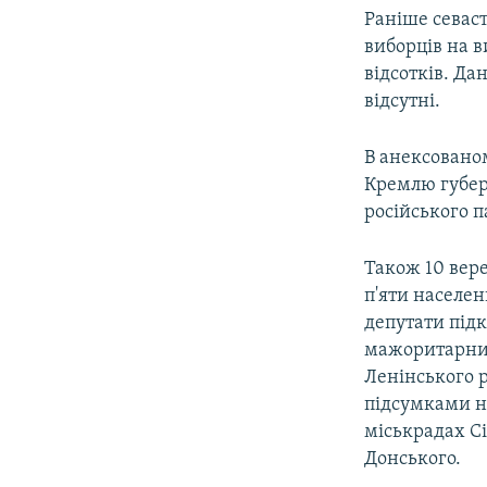
Раніше севас
виборців на в
відсотків. Да
відсутні.
В анексовано
Кремлю губер
російського п
Також 10 вер
п'яти населен
депутати під
мажоритарним
Ленінського р
підсумками не
міськрадах Сі
Донського.