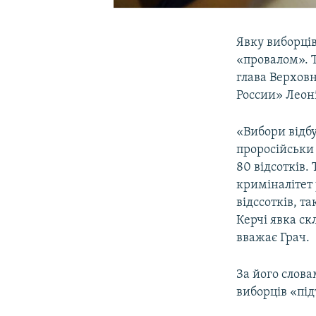
Явку виборці
«провалом». 
глава Верховн
России» Леоні
«Вибори відбу
проросійськи
80 відсотків.
криміналітет 
відссотків, т
Керчі явка скл
вважає Грач.
За його слова
виборців «під