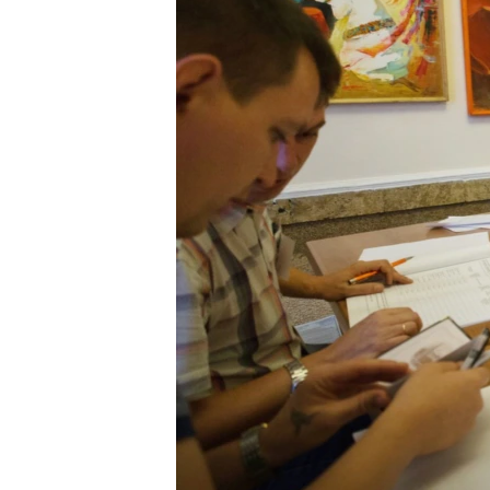
ВІДЕОУРОКИ «ELIFBE»
СВІДЧЕННЯ ОКУПАЦІЇ
УКРАЇНСЬКА ПРОБЛЕМА КРИМУ
ІНФОГРАФІКА