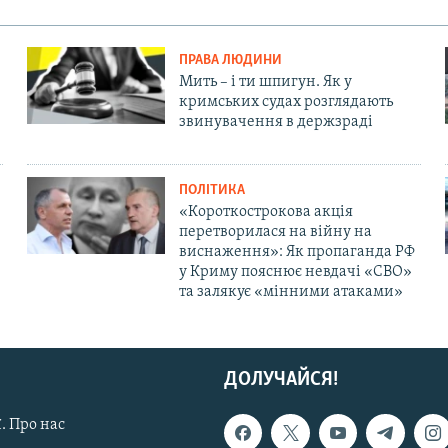
ПРАВА ЛЮДИНИ
Мить – і ти шпигун. Як у
кримських судах розглядають
звинувачення в держзраді
ПОЛІТИКА
«Короткострокова акція
перетворилася на війну на
виснаження»: Як пропаганда РФ
у Криму пояснює невдачі «СВО»
та залякує «мінними атаками»
ДОЛУЧАЙСЯ!
. Про нас