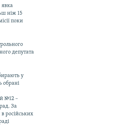
 явка
ьш ніж 15
місії поки
трольного
ного депутата
бирають у
ь обрані
а
й №12 –
рад. За
 в російських
раді