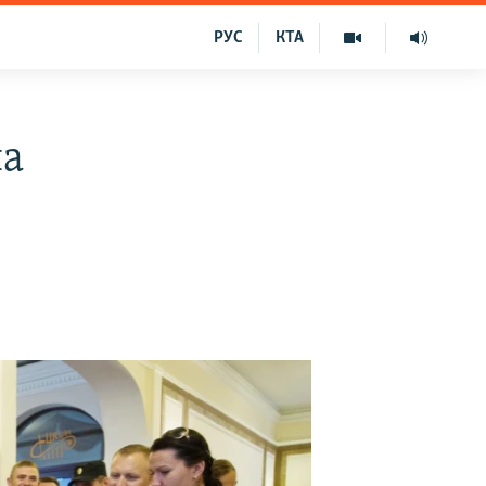
РУС
КТА
на