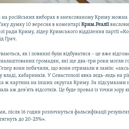
в на російських виборах в анексованому Криму можна
Таку думку 10 вересня в коментарі
Крим.Реалії
вислови
ої ради Криму, лідер Кримського відділення партії «
д Грач.
ваються, як і повинні були відбуватися – це вже відго
 налаштованих громадян, які ще два-три роки могли го
 Тепер вони побачили, що вони отримали в замін: «ак
у владі, хабарників. У Севастополі явка ледь-ледь на рі
ака ж картина на інших округах Криму. За підсумками н
ала аж дев'ять відсотків. Це буде провал із точки зору я
ми, після 16 годин розпочнуться фальсифікації результат
тягнуть до 20-25%».