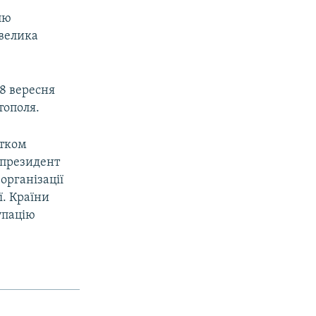
лю
 велика
8 вересня
тополя.
атком
у президент
організації
ї. Країни
упацію