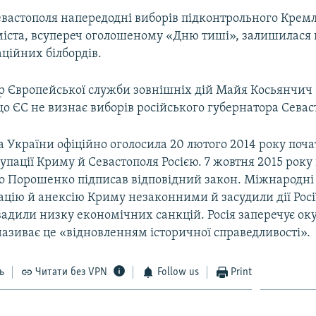
евастополя напередодні виборів підконтрольного Крем
міста, всупереч оголошеному «Дню тиші», залишилася
аційних білбордів.
р Європейської служби зовнішніх дій Майя Косьянчич 
о ЄС не визнає виборів російського губернатора Севас
 України офіційно оголосила 20 лютого 2014 року поч
упації Криму й Севастополя Росією. 7 жовтня 2015 рок
о Порошенко підписав відповідний закон. Міжнародні 
цію й анексію Криму незаконними й засудили дії Росі
вадили низку економічних санкцій. Росія заперечує ок
називає це «відновленням історичної справедливості».
ь
Читати без VPN
Follow us
Print