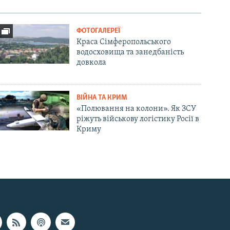
ФОТОГАЛЕРЕЇ
Краса Сімферопольського
водосховища та занедбаність
довкола
ВІЙНА ТА КРИМ
«Полювання на колони». Як ЗСУ
ріжуть військову логістику Росії в
Криму