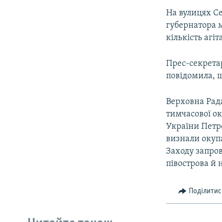
На вулицях С
губернатора 
кількість агіт
Прес-секрета
повідомила, щ
Верховна Рада
тимчасової ок
України Петр
визнали окупа
Заходу запро
півострова й 
Поділитис