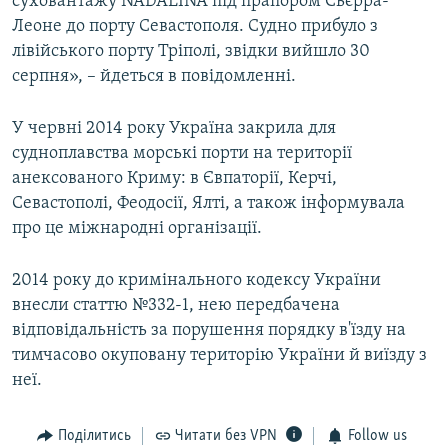
суховантажу NADALINA під прапором Сьєрра-
Леоне до порту Севастополя. Судно прибуло з
лівійського порту Тріполі, звідки вийшло 30
серпня», – йдеться в повідомленні.
У червні 2014 року Україна закрила для
судноплавства морські порти на території
анексованого Криму: в Євпаторії, Керчі,
Севастополі, Феодосії, Ялті, а також інформувала
про це міжнародні організації.
2014 року до кримінального кодексу України
внесли статтю №332-1, нею передбачена
відповідальність за порушення порядку в'їзду на
тимчасово окуповану територію України й виїзду з
неї.
Поділитись
Читати без VPN
Follow us