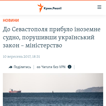
Доступність
посилання
Перейти
НОВИНИ
до
НОВИНИ
До Севастополя прибуло іноземне
основного
ВОДА.КРИМ
матеріалу
судно, порушивши український
ВІДЕО ТА ФОТО
Перейти
закон – міністерство
до
ПОЛІТИКА
основної
10 вересень 2017, 18:31
БЛОГИ
навігації
Перейти
Поділитись
Читати без VPN
ПОГЛЯД
до
ІНТЕРВ'Ю
пошуку
ВСЕ ЗА ДЕНЬ
СПЕЦПРОЕКТИ
ЯК ОБІЙТИ БЛОКУВАННЯ
ДЕПОРТАЦІЯ