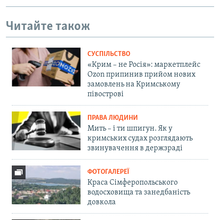
Читайте також
СУСПІЛЬСТВО
«Крим – не Росія»: маркетплейс
Ozon припинив прийом нових
замовлень на Кримському
півострові
ПРАВА ЛЮДИНИ
Мить – і ти шпигун. Як у
кримських судах розглядають
звинувачення в держзраді
ФОТОГАЛЕРЕЇ
Краса Сімферопольського
водосховища та занедбаність
довкола