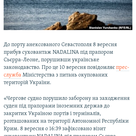
ВІДЕОУРОКИ «ELIFBE»
Русский
СВІДЧЕННЯ ОКУПАЦІЇ
Qırımtatar
УКРАЇНСЬКА ПРОБЛЕМА КРИМУ
ДОЛУЧАЙСЯ!
ІНФОГРАФІКА
До порту анексованого Севастополя 8 вересня
прибув суховантаж NADALINA під прапором
Сьєрра-Леоне, порушивши українське
Усі сайти RFE/RL
законодавство. Про це 10 вересня повідомляє
прес-
служба
Міністерства з питань окупованих
територій України.
«Чергове судно порушило заборону на заходження
суден під прапорами іноземних держав до
закритих Україною портів і терміналів,
розташованих на території Автономної Республіки
Крим. 8 вересня о 16:39 зафіксовано візит