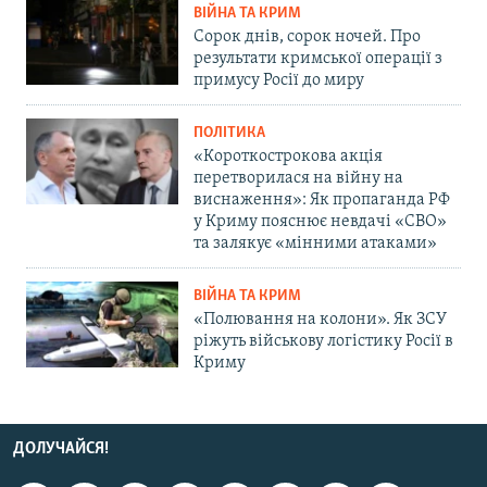
ВІЙНА ТА КРИМ
Сорок днів, сорок ночей. Про
результати кримської операції з
примусу Росії до миру
ПОЛІТИКА
«Короткострокова акція
перетворилася на війну на
виснаження»: Як пропаганда РФ
у Криму пояснює невдачі «СВО»
та залякує «мінними атаками»
ВІЙНА ТА КРИМ
«Полювання на колони». Як ЗСУ
ріжуть військову логістику Росії в
Криму
ДОЛУЧАЙСЯ!