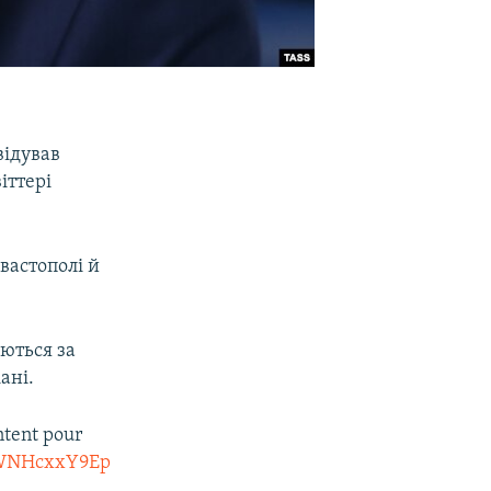
відував
іттері
вастополі й
аються за
ані.
ontent pour
m/WNHcxxY9Ep