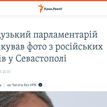
узький парламентарій
кував фото з російських
в у Севастополі
, 21:15
ь
Читати без VPN