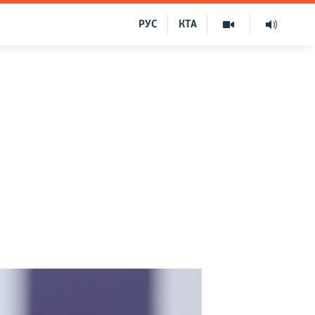
РУС
КТА