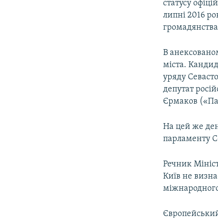
статусу офіці
липні 2016 ро
громадянства
В анексованом
міста. Кандид
уряду Севаст
депутат росій
Єрмаков («Па
На цей же ден
парламенту С
Речник Мініс
Київ не визн
міжнародного 
Європейський