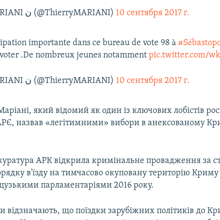
— Thierry MARIANI ن (@ThierryMARIANI)
10 сентября 2017 г.
icipation importante dans ce bureau de vote 98 à
#Sébastopo
r voter .De nombreux jeunes notamment
pic.twitter.com/
— Thierry MARIANI ن (@ThierryMARIANI)
10 сентября 2017 г.
аріані, який відомий як один із ключових лобістів ро
ПАРЄ, назвав «легітимними» вибори в анексованому Кр
куратура АРК відкрила кримінальне провадження за ст.
рядку в'їзду на тимчасово окуповану територію Криму
узькими парламентаріями 2016 року.
и відзначають, що поїздки зарубіжних політиків до К