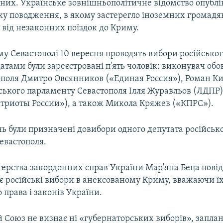
йних. Українське зовнішньополітичне відомство опублі
ку поводження, в якому застерегло іноземних громадян 
 від незаконних поїздок до Криму.
у Севастополі 10 вересня проводять вибори російськог
атами були зареєстровані п'ять чоловік: виконувач обов
ополя Дмитро Овсянников («Единая Россия»), Роман К
ського парламенту Севастополя Ілля Журавльов (ЛДПР)
триоты России»), а також Микола Кряжев («КПРС»).
ь були призначені довибори одного депутата російськ
евастополя.
терства закордонних справ України Мар'яна Беца пові
ає російські вибори в анексованому Криму, вважаючи 
права і законів України.
 Союз не визнає ні «губернаторських виборів», запла