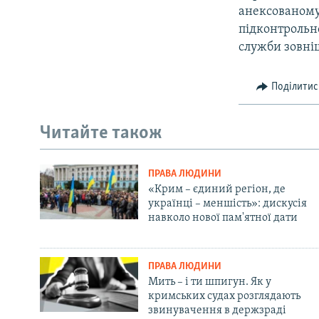
анексованому 
підконтрольн
служби зовні
Поділитис
Читайте також
ПРАВА ЛЮДИНИ
«Крим – єдиний регіон, де
українці – меншість»: дискусія
навколо нової пам'ятної дати
ПРАВА ЛЮДИНИ
Мить – і ти шпигун. Як у
кримських судах розглядають
звинувачення в держзраді