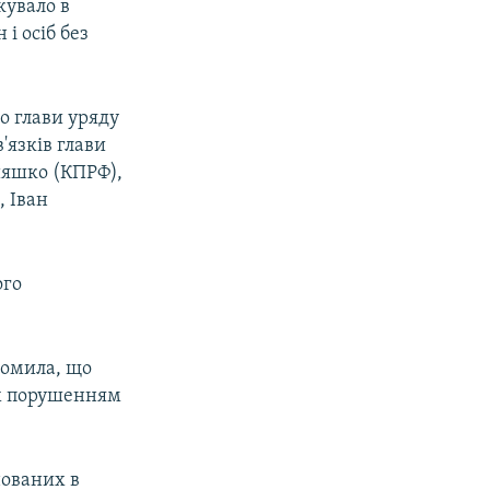
кувало в
і осіб без
о глави уряду
'язків глави
ияшко (КПРФ),
, Іван
ого
домила, що
їх порушенням
нованих в