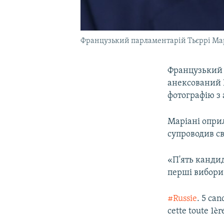
Французький парламентарій Тьєррі Ма
Французький 
анексований 
фотографію з 
Маріані оприл
супроводив св
«П'ять кандид
перші вибори
#Russie
. 5 can
cette toute 1è