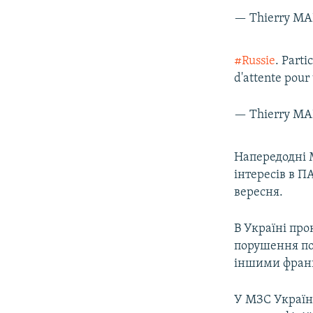
#Russie
. Part
d'attente pou
Напередодні М
інтересів в 
вересня.
В Україні про
порушення по
іншими франц
У МЗС Україн