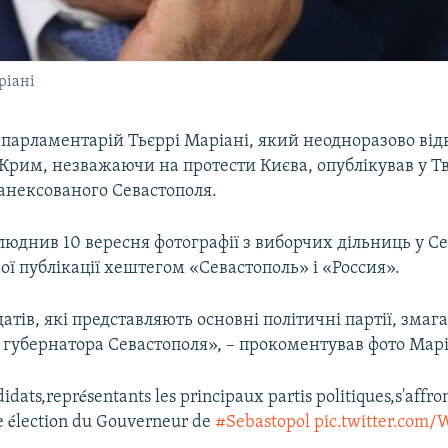
ріані
парламентарій Тьєррі Маріані, який неодноразово від
Крим, незважаючи на протести Києва, опублікував у Тв
анексованого Севастополя.
юднив 10 вересня фотографії з виборчих дільниць у Се
ої публікації хештегом «Севастополь» і «Россия».
атів, які представляють основні політичні партії, змаг
 губернатора Севастополя», – прокоментував фото Марі
didats,représentants les principaux partis politiques,s'affr
re élection du Gouverneur de
#Sebastopol
pic.twitter.co