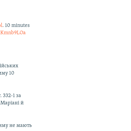
l
. 10 minutes
wkKmnb9LOa
сійських
иму 10
 332-1 за
 Маріані й
риму не мають