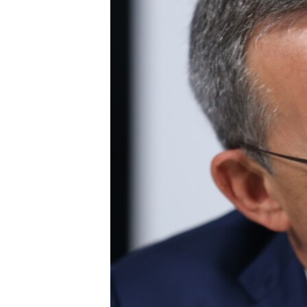
ВІДЕОУРОКИ «ELIFBE»
СВІДЧЕННЯ ОКУПАЦІЇ
УКРАЇНСЬКА ПРОБЛЕМА КРИМУ
ІНФОГРАФІКА