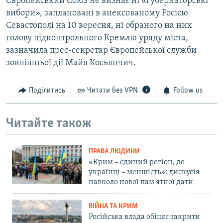
Європейський Союз не визнає ні «губернаторські
вибори», заплановані в анексованому Росією
Севастополі на 10 вересня, ні обраного на них
голову підконтрольного Кремлю уряду міста,
зазначила прес-секретар Європейської служби
зовнішньої дії Майя Косьянчич.
Поділитись
Читати без VPN
Follow us
Читайте також
ПРАВА ЛЮДИНИ
«Крим – єдиний регіон, де
українці – меншість»: дискусія
навколо нової пам'ятної дати
ВІЙНА ТА КРИМ
Російська влада обіцяє закрити