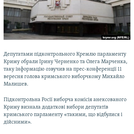
ВІДЕОУРОКИ «ELIFBE»
Русский
СВІДЧЕННЯ ОКУПАЦІЇ
Qırımtatar
УКРАЇНСЬКА ПРОБЛЕМА КРИМУ
ДОЛУЧАЙСЯ!
ІНФОГРАФІКА
Депутатами підконтрольного Кремлю парламенту
Криму обрали Ірину Черненко та Олега Марченка,
Усі сайти RFE/RL
таку інформацію озвучив на прес-конференції 11
вересня голова кримського виборчкому Михайло
Малишев.
Підконтрольна Росії виборча комісія анексованого
Криму визнала додаткові вибори депутатів
кримського парламенту «такими, що відбулися і
дійсними».