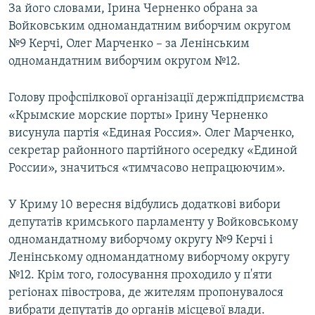
За його словами, Ірина Черненко обрана за
Войковським одномандатним виборчим округом
№9 Керчі, Олег Марченко – за Ленінським
одномандатним виборчим округом №12.
Голову профспілкової організації держпідприємства
«Крымские морские порты» Ірину Черненко
висунула партія «Единая Россия». Олег Марченко,
секретар районного партійного осередку «Единой
России», значиться «тимчасово непрацюючим».
У Криму 10 вересня відбулись додаткові вибори
депутатів кримського парламенту у Войковському
одномандатному виборчому округу №9 Керчі і
Ленінському одномандатному виборчому округу
№12. Крім того, голосування проходило у п'яти
регіонах півострова, де жителям пропонувалося
вибрати депутатів до органів місцевої влади.