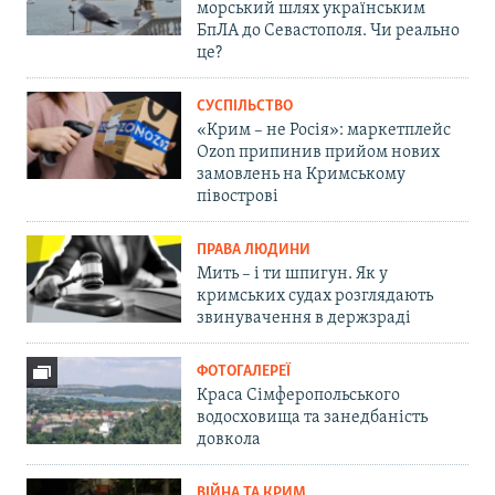
морський шлях українським
БпЛА до Севастополя. Чи реально
це?
СУСПІЛЬСТВО
«Крим – не Росія»: маркетплейс
Ozon припинив прийом нових
замовлень на Кримському
півострові
ПРАВА ЛЮДИНИ
Мить – і ти шпигун. Як у
кримських судах розглядають
звинувачення в держзраді
ФОТОГАЛЕРЕЇ
Краса Сімферопольського
водосховища та занедбаність
довкола
ВІЙНА ТА КРИМ