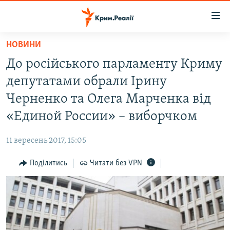
Доступність
посилання
Перейти
НОВИНИ
до
НОВИНИ
До російського парламенту Криму
основного
ВОДА.КРИМ
матеріалу
депутатами обрали Ірину
ВІДЕО ТА ФОТО
Перейти
Черненко та Олега Марченка від
до
ПОЛІТИКА
«Единой России» – виборчком
основної
БЛОГИ
навігації
11 вересень 2017, 15:05
Перейти
ПОГЛЯД
до
Поділитись
Читати без VPN
ІНТЕРВ'Ю
пошуку
ВСЕ ЗА ДЕНЬ
СПЕЦПРОЕКТИ
ЯК ОБІЙТИ БЛОКУВАННЯ
ДЕПОРТАЦІЯ