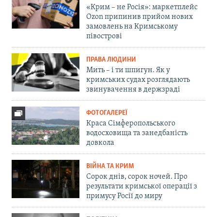
«Крим – не Росія»: маркетплейс
Ozon припинив прийом нових
замовлень на Кримському
півострові
ПРАВА ЛЮДИНИ
Мить – і ти шпигун. Як у
кримських судах розглядають
звинувачення в держзраді
ФОТОГАЛЕРЕЇ
Краса Сімферопольського
водосховища та занедбаність
довкола
ВІЙНА ТА КРИМ
Сорок днів, сорок ночей. Про
результати кримської операції з
примусу Росії до миру