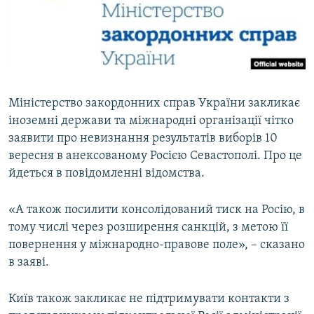
ВІДЕОУРОКИ «ELIFBE»
Русский
СВІДЧЕННЯ ОКУПАЦІЇ
Qırımtatar
УКРАЇНСЬКА ПРОБЛЕМА КРИМУ
ДОЛУЧАЙСЯ!
ІНФОГРАФІКА
Міністерство закордонних справ України закликає
іноземні держави та міжнародні організації чітко
заявити про невизнання результатів виборів 10
Усі сайти RFE/RL
вересня в анексованому Росією Севастополі. Про це
йдеться в повідомленні відомства.
«А також посилити консолідований тиск на Росію, в
тому числі через розширення санкцій, з метою її
повернення у міжнародно-правове поле», – сказано
в заяві.
Київ також закликає не підтримувати контакти з