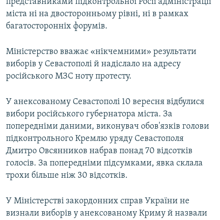
представниками підконтрольної Росії адміністрації
міста ні на двосторонньому рівні, ні в рамках
багатосторонніх форумів.
Міністерство вважає «нікчемними» результати
виборів у Севастополі й надіслало на адресу
російського МЗС ноту протесту.
У анексованому Севастополі 10 вересня відбулися
вибори російського губернатора міста. За
попередніми даними, виконувач обов'язків голови
підконтрольного Кремлю уряду Севастополя
Дмитро Овсянников набрав понад 70 відсотків
голосів. За попередніми підсумками, явка склала
трохи більше ніж 30 відсотків.
У Міністерстві закордонних справ України не
визнали виборів у анексованому Криму й назвали