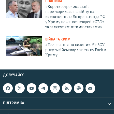
ПОЛІТИКА
«Короткострокова акція
перетворилася на війну на
виснаження»: Як пропаганда РФ
у Криму пояснює невдачі «СВО»
та залякує «мінними атаками»
ВІЙНА ТА КРИМ
«Полювання на колони». Як ЗСУ
ріжуть військову логістику Росії в
Криму
ДОЛУЧАЙСЯ!
ПІДТРИМКА