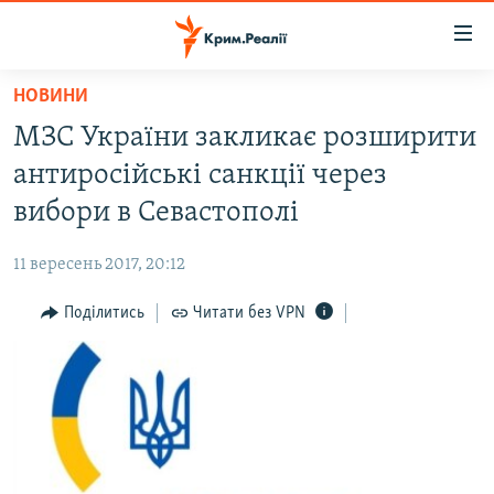
Доступність
посилання
Перейти
НОВИНИ
до
НОВИНИ
МЗС України закликає розширити
основного
ВОДА.КРИМ
матеріалу
антиросійські санкції через
ВІДЕО ТА ФОТО
Перейти
вибори в Севастополі
до
ПОЛІТИКА
основної
11 вересень 2017, 20:12
БЛОГИ
навігації
Перейти
Поділитись
Читати без VPN
ПОГЛЯД
до
ІНТЕРВ'Ю
пошуку
ВСЕ ЗА ДЕНЬ
СПЕЦПРОЕКТИ
ЯК ОБІЙТИ БЛОКУВАННЯ
ДЕПОРТАЦІЯ