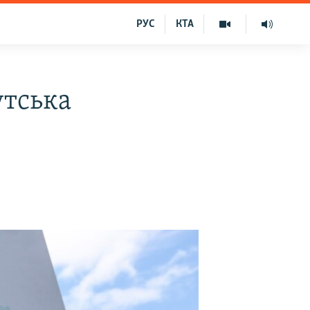
РУС
КТА
утська