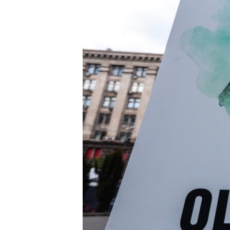
ВІДЕОУРОКИ «ELIFBE»
СВІДЧЕННЯ ОКУПАЦІЇ
УКРАЇНСЬКА ПРОБЛЕМА КРИМУ
ІНФОГРАФІКА