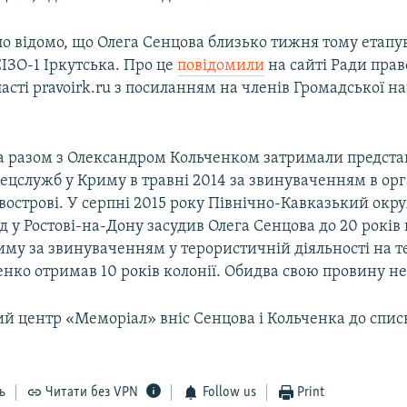
ло відомо, що Олега Сенцова близько тижня тому етапув
СІЗО-1 Іркутська. Про це
повідомили
на сайті Ради пра
ласті pravoirk.ru з посиланням на членів Громадської н
а разом з Олександром Кольченком затримали предст
ецслужб у Криму в травні 2014 за звинуваченням в орг
івострові. У серпні 2015 року Північно-Кавказький ок
д у Ростові-на-Дону засудив Олега Сенцова до 20 років 
му за звинуваченням у терористичній діяльності на т
нко отримав 10 років колонії. Обидва свою провину не
й центр «Меморіал» вніс Сенцова і Кольченка до спис
ь
Читати без VPN
Follow us
Print