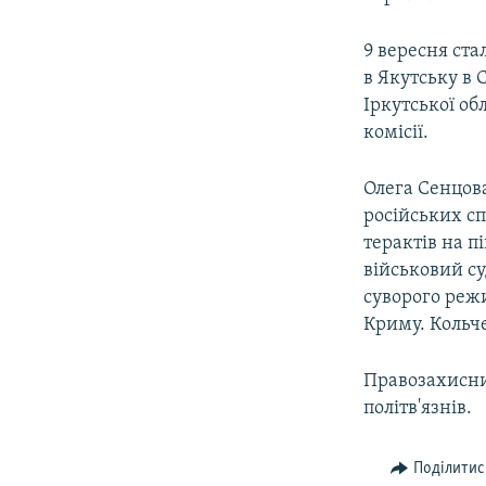
9 вересня ста
в Якутську в 
Іркутської об
комісії.
Олега Сенцов
російських сп
терактів на п
військовий су
суворого режи
Криму. Кольче
Правозахисни
політв'язнів.
Поділитис