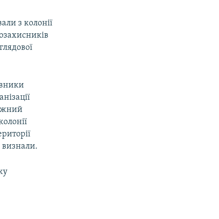
али з колонії
возахисників
аглядової
авники
анізації
ружний
колонії
ериторії
 визнали.
ку