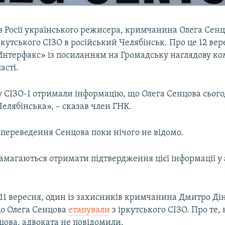
в Росії українського режисера, кримчанина Олега Сен
ркутського СІЗО в російський Челябінськ. Про це 12 вер
Интерфакс» із посиланням на Громадську наглядову ко
асті.
 СІЗО-1 отримали інформацію, що Олега Сенцова сього
Челябінська», – сказав член ГНК.
переведення Сенцова поки нічого не відомо.
амагаються отримати підтвердження цієї інформації у 
11 вересня, один із захисників кримчанина Дмитро Ді
що Олега Сенцова
етапували
з іркутського СІЗО. Про те,
цова, адвоката не повідомили.