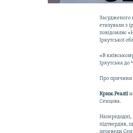
Засудженого 
етапували з і
повідомляє «
Іркутської обл
«В київському
Іркутська до 
Про причини 
Крим.Реалії
н
Сенцова.
Напередодні, 
підтвердив, 
перевели Сен