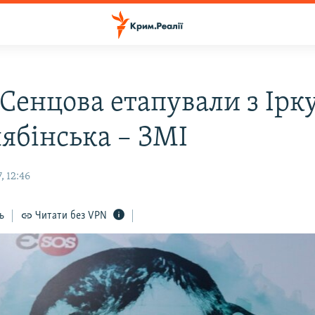
 Сенцова етапували з Ірк
лябінська – ЗМІ
, 12:46
ь
Читати без VPN