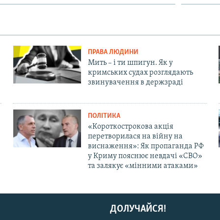
ПРАВА ЛЮДИНИ
Мить – і ти шпигун. Як у
кримських судах розглядають
звинувачення в держзраді
ПОЛІТИКА
«Короткострокова акція
перетворилася на війну на
виснаження»: Як пропаганда РФ
у Криму пояснює невдачі «СВО»
та залякує «мінними атаками»
ДОЛУЧАЙСЯ!