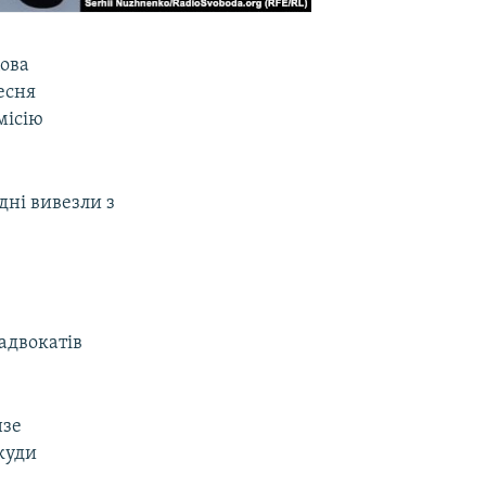
цова
есня
місію
дні вивезли з
адвокатів
нзе
 куди