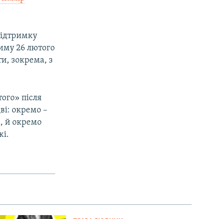
підтримку
риму 26 лютого
и, зокрема, з
ого» після
ві: окремо –
, й окремо
жі.