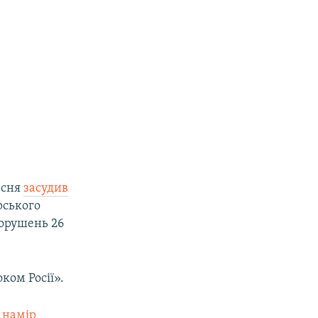
есня
засудив
рського
ворушень 26
ком Росії».
 намір