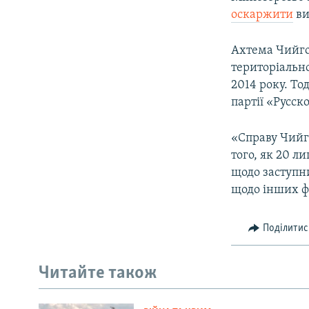
оскаржити
ви
Ахтема Чийгоз
територіально
2014 року. То
партії «Русск
«Справу Чийго
того, як 20 л
щодо заступн
щодо інших ф
Поділитис
Читайте також