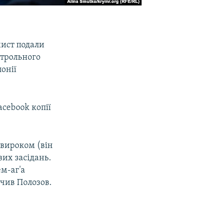
хист подали
нтрольного
онії
acebook копії
 вироком (він
вих засідань.
м-аг'а
ачив Полозов.