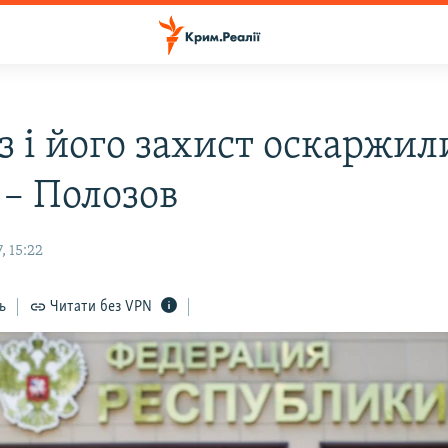
з і його захист оскаржил
 – Полозов
, 15:22
ь
Читати без VPN