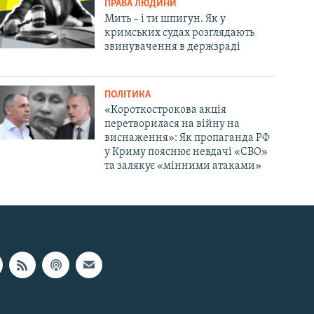
ПРАВА ЛЮДИНИ
Мить – і ти шпигун. Як у
кримських судах розглядають
звинувачення в держзраді
ПОЛІТИКА
«Короткострокова акція
перетворилася на війну на
виснаження»: Як пропаганда РФ
у Криму пояснює невдачі «СВО»
та залякує «мінними атаками»