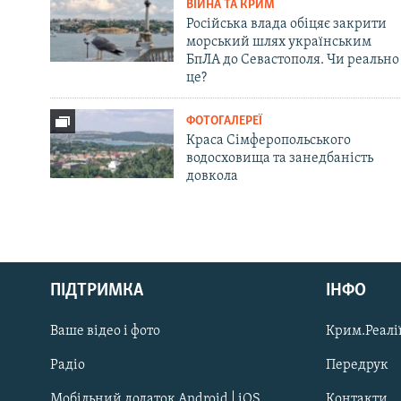
ВІЙНА ТА КРИМ
Російська влада обіцяє закрити
морський шлях українським
БпЛА до Севастополя. Чи реально
це?
ФОТОГАЛЕРЕЇ
Краса Сімферопольського
водосховища та занедбаність
довкола
Русский
ПІДТРИМКА
ІНФО
Qırımtatar
Ваше відео і фото
Крим.Реалії
ДОЛУЧАЙСЯ!
Радіо
Передрук
Мобільний додаток Android | iOS
Контакти