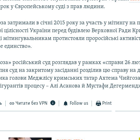
рок у Європейському суді з прав людини.
а затримали в січні 2015 року за участь у мітингу на 
ї цілісності України перед будівлею Верховної Ради К
ді мітингувальникам протистояли проросійські активіст
ое единство».
за» російський суд розглядав у рамках «справи 26 лют
ипня суд на закритому засіданні розділив цю справу на д
ика голови Меджлісу кримських татар Ахтема Чийгоза
ігурантів процесу – Алі Асанова й Мустафи Дегерменд
ь
Читати без VPN
Follow us
Print