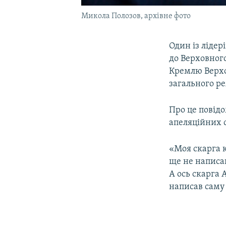
Микола Полозов, архівне фото
Один із лідер
до Верховного
Кремлю Верхов
загального р
Про це повідо
апеляційних 
«Моя скарга к
ще не написан
А ось скарга 
написав саму 