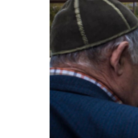
ВІДЕОУРОКИ «ELIFBE»
СВІДЧЕННЯ ОКУПАЦІЇ
УКРАЇНСЬКА ПРОБЛЕМА КРИМУ
ІНФОГРАФІКА