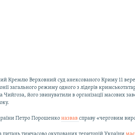
ий Кремлю Верховний суд анексованого Криму 11 вер
лонії загального режиму одного з лідерів кримськотата
 Чийгоза, його звинуватили в організації масових за
оку.
країни Петро Порошенко
назвав
справу «черговим виро
 з питань тимчасово окупованих територій України
має