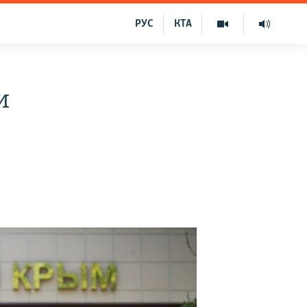
РУС
КТА
и