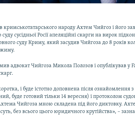
ів кримськотатарського народу Ахтем Чийгоз і його за
 суду сусідньої Росії апеляційні скарги на вирок підко
ного суду Криму, який засудив Чийгоза до 8 років кол
ежиму.
мив адвокат Чийгоза Микола Полозов і опублікував у F
скарг.
оротка, і буде істотно доповнена після ознайомлення з
ий, буде готовий тільки 14 вересня) і протоколом судо
Ахтема Чийгоза мною складена під його диктовку. Ахте
суть, без всього цього юридичного крутійства», – зазн