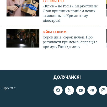
СУСПІЛЬСТВО
«Крим – не Росія»: маркетплейс
Ozon припинив прийом нових
замовлень на Кримському
півострові
ВІЙНА ТА КРИМ
Сорок днів, сорок ночей. Про
результати кримської операції з
примусу Росії до миру
ДОЛУЧАЙСЯ!
. Про нас