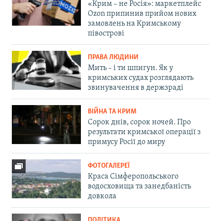
«Крим – не Росія»: маркетплейс
Ozon припинив прийом нових
замовлень на Кримському
півострові
ПРАВА ЛЮДИНИ
Мить – і ти шпигун. Як у
кримських судах розглядають
звинувачення в держзраді
ВІЙНА ТА КРИМ
Сорок днів, сорок ночей. Про
результати кримської операції з
примусу Росії до миру
ФОТОГАЛЕРЕЇ
Краса Сімферопольського
водосховища та занедбаність
довкола
ПОЛІТИКА