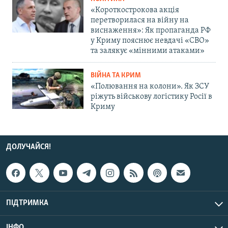
«Короткострокова акція
перетворилася на війну на
виснаження»: Як пропаганда РФ
у Криму пояснює невдачі «СВО»
та залякує «мінними атаками»
ВІЙНА ТА КРИМ
«Полювання на колони». Як ЗСУ
ріжуть військову логістику Росії в
Криму
ДОЛУЧАЙСЯ!
ПІДТРИМКА
ІНФО