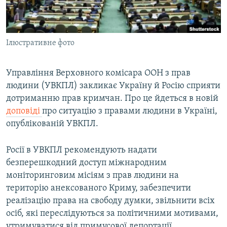
ВІДЕОУРОКИ «ELIFBE»
Русский
СВІДЧЕННЯ ОКУПАЦІЇ
Qırımtatar
Ілюстративне фото
УКРАЇНСЬКА ПРОБЛЕМА КРИМУ
ДОЛУЧАЙСЯ!
ІНФОГРАФІКА
Управління Верховного комісара ООН з прав
людини (УВКПЛ) закликає Україну й Росію сприяти
дотриманню прав кримчан. Про це йдеться в новій
Усі сайти RFE/RL
доповіді
про ситуацію з правами людини в Україні,
опублікованій УВКПЛ.
Росії в УВКПЛ рекомендують надати
безперешкодний доступ міжнародним
моніторинговим місіям з прав людини на
територію анексованого Криму, забезпечити
реалізацію права на свободу думки, звільнити всіх
осіб, які переслідуються за політичними мотивами,
утримуватися від примусової депортації