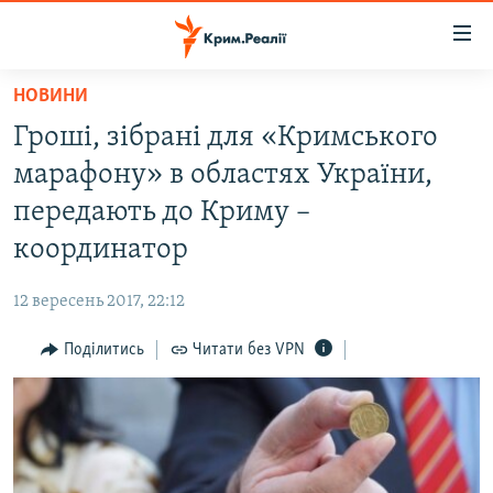
Доступність
посилання
Перейти
НОВИНИ
до
НОВИНИ
Гроші, зібрані для «Кримського
основного
ВОДА.КРИМ
матеріалу
марафону» в областях України,
ВІДЕО ТА ФОТО
Перейти
передають до Криму –
до
ПОЛІТИКА
координатор
основної
БЛОГИ
навігації
12 вересень 2017, 22:12
Перейти
ПОГЛЯД
до
Поділитись
Читати без VPN
ІНТЕРВ'Ю
пошуку
ВСЕ ЗА ДЕНЬ
СПЕЦПРОЕКТИ
ЯК ОБІЙТИ БЛОКУВАННЯ
ДЕПОРТАЦІЯ