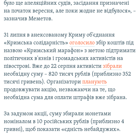
було ще апеляційних судів, засідання призначені
на початок вересня, але поки жодне не відбулося», –
зазначив Меметов.
31 липня в анексованому Криму об'єднання
«Кримська солідарність»
оголосило
збір коштів під
назвою «Кримський марафон» з метою підтримати
політичних в'язнів і громадських активістів на
півострові. Вже до 22 серпня активісти
зібрали
необхідну суму – 820 тисяч рублів (приблизно 352
тисячі гривень). Організатори
планують
продовжувати акцію, незважаючи на те, що
необхідна сума для оплати штрафів вже зібрана.
За задумом акції, суму збирали монетами
номіналом в 10 російських рублів (приблизно 4
гривні), щоб показати «єдність небайдужих».