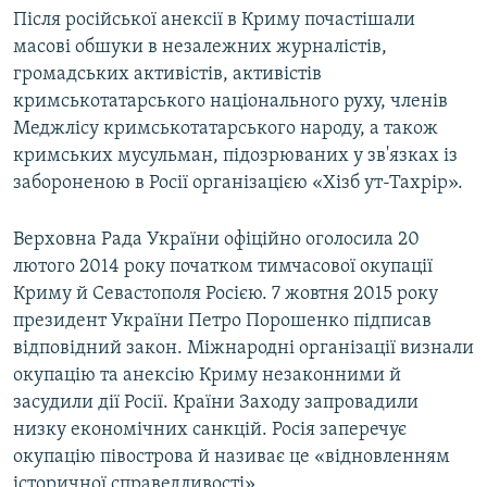
Після російської анексії в Криму почастішали
масові обшуки в незалежних журналістів,
громадських активістів, активістів
кримськотатарського національного руху, членів
Меджлісу кримськотатарського народу, а також
кримських мусульман, підозрюваних у зв'язках із
забороненою в Росії організацією «Хізб ут-Тахрір».
Верховна Рада України офіційно оголосила 20
лютого 2014 року початком тимчасової окупації
Криму й Севастополя Росією. 7 жовтня 2015 року
президент України Петро Порошенко підписав
відповідний закон. Міжнародні організації визнали
окупацію та анексію Криму незаконними й
засудили дії Росії. Країни Заходу запровадили
низку економічних санкцій. Росія заперечує
окупацію півострова й називає це «відновленням
історичної справедливості».