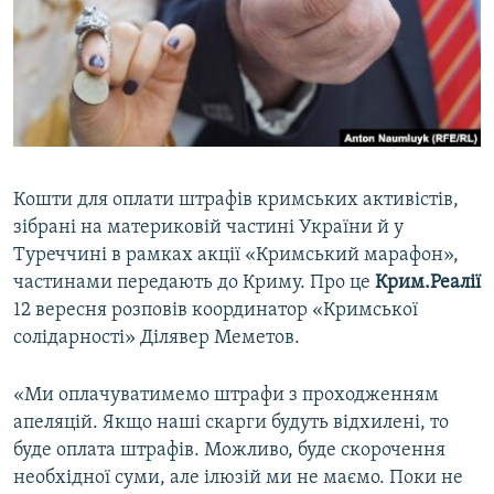
ВІДЕОУРОКИ «ELIFBE»
Русский
СВІДЧЕННЯ ОКУПАЦІЇ
Qırımtatar
УКРАЇНСЬКА ПРОБЛЕМА КРИМУ
ДОЛУЧАЙСЯ!
ІНФОГРАФІКА
Кошти для оплати штрафів кримських активістів,
зібрані на материковій частині України й у
Усі сайти RFE/RL
Туреччині в рамках акції «Кримський марафон»,
частинами передають до Криму. Про це
Крим.Реалії
12 вересня розповів координатор «Кримської
солідарності» Ділявер Меметов.
«Ми оплачуватимемо штрафи з проходженням
апеляцій. Якщо наші скарги будуть відхилені, то
буде оплата штрафів. Можливо, буде скорочення
необхідної суми, але ілюзій ми не маємо. Поки не