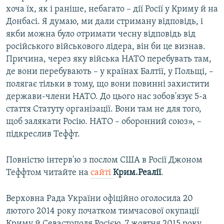
хоча їх, як і раніше, небагато – дії Росії у Криму й на
Донбасі. Я думаю, ми дали стриману відповідь, і
якби можна було отримати чесну відповідь від
російського військового лідера, він би це визнав.
Причина, через яку війська НАТО перебувать там,
де вони перебувають – у країнах Балтії, у Польщі, –
полягає тільки в тому, що вони повинні захистити
держави-члени НАТО. До цього нас зобов'язує 5-а
стаття Статуту організації. Вони там не для того,
щоб залякати Росію. НАТО – оборонний союз», –
підкреслив Теффт.
Повністю інтерв'ю з послом США в Росії Джоном
Теффтом читайте на
сайті
Крим.Реалії
.
Верховна Рада України офіційно оголосила 20
лютого 2014 року початком тимчасової окупації
Криму й Севастополя Росією. 7 жовтня 2015 року