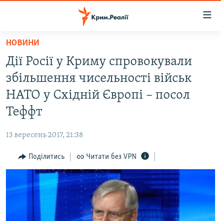
Доступність
посилання
Перейти
НОВИНИ
до
НОВИНИ
Дії Росії у Криму спровокували
основного
ВОДА.КРИМ
матеріалу
збільшення чисельності військ
ВІДЕО ТА ФОТО
Перейти
НАТО у Східній Європі – посол
до
ПОЛІТИКА
Теффт
основної
БЛОГИ
навігації
13 вересень 2017, 21:38
Перейти
ПОГЛЯД
до
Поділитись
Читати без VPN
ІНТЕРВ'Ю
пошуку
ВСЕ ЗА ДЕНЬ
СПЕЦПРОЕКТИ
ЯК ОБІЙТИ БЛОКУВАННЯ
ДЕПОРТАЦІЯ