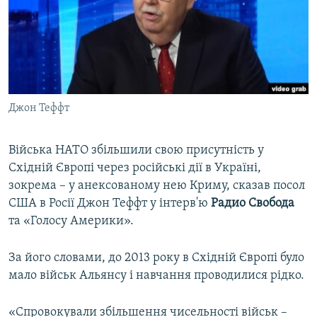
ВІДЕОУРОКИ «ELIFBE»
Русский
СВІДЧЕННЯ ОКУПАЦІЇ
Qırımtatar
УКРАЇНСЬКА ПРОБЛЕМА КРИМУ
ДОЛУЧАЙСЯ!
ІНФОГРАФІКА
Джон Теффт
Війська НАТО збільшили свою присутність у
Усі сайти RFE/RL
Східній Європі через російські дії в Україні,
зокрема – у анексованому нею Криму, сказав посол
США в Росії Джон Теффт у інтерв'ю
Радио Свобода
та «Голосу Америки».
За його словами, до 2013 року в Східній Європі було
мало військ Альянсу і навчання проводилися рідко.
«Спровокували збільшення чисельності військ –