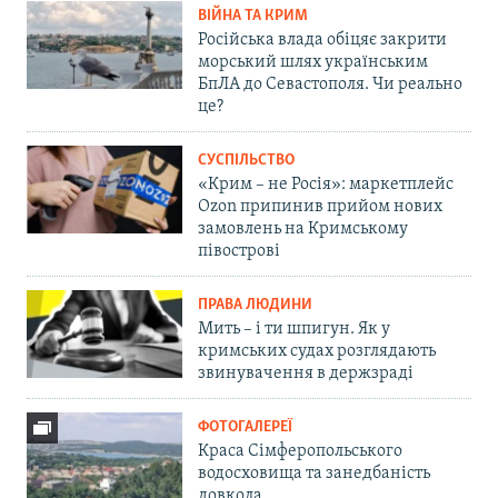
ВІЙНА ТА КРИМ
Російська влада обіцяє закрити
морський шлях українським
БпЛА до Севастополя. Чи реально
це?
СУСПІЛЬСТВО
«Крим – не Росія»: маркетплейс
Ozon припинив прийом нових
замовлень на Кримському
півострові
ПРАВА ЛЮДИНИ
Мить – і ти шпигун. Як у
кримських судах розглядають
звинувачення в держзраді
ФОТОГАЛЕРЕЇ
Краса Сімферопольського
водосховища та занедбаність
довкола