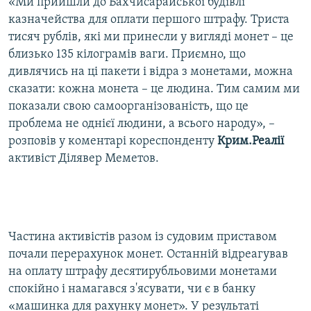
«Ми прийшли до Бахчисарайської будівлі
казначейства для оплати першого штрафу. Триста
тисяч рублів, які ми принесли у вигляді монет – це
близько 135 кілограмів ваги. Приємно, що
дивлячись на ці пакети і відра з монетами, можна
сказати: кожна монета – це людина. Тим самим ми
показали свою самоорганізованість, що це
проблема не однієї людини, а всього народу», –
розповів у коментарі кореспонденту
Крим.Реалії
активіст Ділявер Меметов.
Частина активістів разом із судовим приставом
почали перерахунок монет. Останній відреагував
на оплату штрафу десятирубльовими монетами
спокійно і намагався з'ясувати, чи є в банку
«машинка для рахунку монет». У результаті