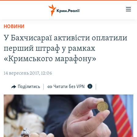
Доступність
посилання
Перейти
НОВИНИ
до
НОВИНИ
У Бахчисараї активісти оплатили
основного
ВОДА.КРИМ
матеріалу
перший штраф у рамках
ВІДЕО ТА ФОТО
Перейти
«Кримського марафону»
до
ПОЛІТИКА
основної
14 вересень 2017, 12:06
БЛОГИ
навігації
Перейти
Поділитись
Читати без VPN
ПОГЛЯД
до
ІНТЕРВ'Ю
пошуку
ВСЕ ЗА ДЕНЬ
СПЕЦПРОЕКТИ
ЯК ОБІЙТИ БЛОКУВАННЯ
ДЕПОРТАЦІЯ