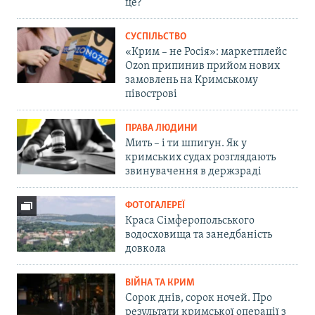
це?
СУСПІЛЬСТВО
«Крим – не Росія»: маркетплейс
Ozon припинив прийом нових
замовлень на Кримському
півострові
ПРАВА ЛЮДИНИ
Мить – і ти шпигун. Як у
кримських судах розглядають
звинувачення в держзраді
ФОТОГАЛЕРЕЇ
Краса Сімферопольського
водосховища та занедбаність
довкола
ВІЙНА ТА КРИМ
Сорок днів, сорок ночей. Про
результати кримської операції з