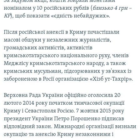
За задумом акції, кошти збирали монетами
номіналом у 10 російських рублів (
близько 4 грн –
КР
), щоб показати «єдність небайдужих».
Після російської анексії в Криму почастішали
масові обшуки у незалежних журналістів,
громадських активістів, активістів
кримськотатарського національного руху, членів
Меджлісу кримськотатарського народу, а також
кримських мусульман, підозрюваних у зв'язках із
забороненою в Росії організацією «Хізб ут-Тахрір».
Верховна Рада України офіційно оголосила 20
лютого 2014 року початком тимчасової окупації
Криму і Севастополя Росією. 7 жовтня 2015 року
президент України Петро Порошенко підписав
відповідний закон. Міжнародні організації визнали
окупацію та анексію Криму незаконними і