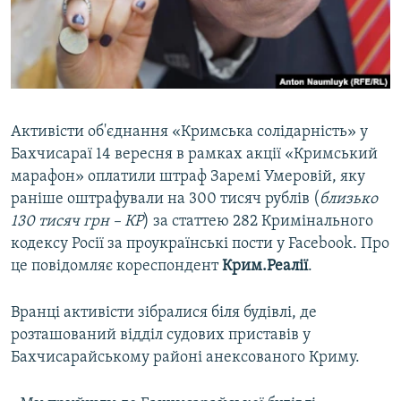
ВІДЕОУРОКИ «ELIFBE»
Русский
СВІДЧЕННЯ ОКУПАЦІЇ
Qırımtatar
УКРАЇНСЬКА ПРОБЛЕМА КРИМУ
ДОЛУЧАЙСЯ!
ІНФОГРАФІКА
Активісти об'єднання «Кримська солідарність» у
Бахчисараї 14 вересня в рамках акції «Кримський
марафон» оплатили штраф Заремі Умеровій, яку
Усі сайти RFE/RL
раніше оштрафували на 300 тисяч рублів (
близько
130 тисяч грн – КР
) за статтею 282 Кримінального
кодексу Росії за проукраїнські пости у Facebook. Про
це повідомляє кореспондент
Крим.Реалії
.
Вранці активісти зібралися біля будівлі, де
розташований відділ судових приставів у
Бахчисарайському районі анексованого Криму.