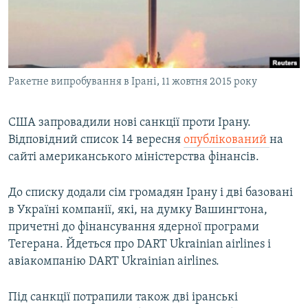
ВІДЕОУРОКИ «ELIFBE»
Русский
СВІДЧЕННЯ ОКУПАЦІЇ
Qırımtatar
УКРАЇНСЬКА ПРОБЛЕМА КРИМУ
Ракетне випробування в Ірані, 11 жовтня 2015 року
ДОЛУЧАЙСЯ!
ІНФОГРАФІКА
США запровадили нові санкції проти Ірану.
Відповідний список 14 вересня
опублікований
на
Усі сайти RFE/RL
сайті американського міністерства фінансів.
До списку додали сім громадян Ірану і дві базовані
в Україні компанії, які, на думку Вашингтона,
причетні до фінансування ядерної програми
Тегерана. Йдеться про DART Ukrainian airlines і
авіакомпанію DART Ukrainian airlines.
Під санкції потрапили також дві іранські