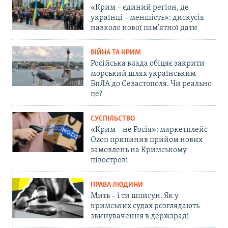
«Крим – єдиний регіон, де
українці – меншість»: дискусія
навколо нової пам'ятної дати
ВІЙНА ТА КРИМ
Російська влада обіцяє закрити
морський шлях українським
БпЛА до Севастополя. Чи реально
це?
СУСПІЛЬСТВО
«Крим – не Росія»: маркетплейс
Ozon припинив прийом нових
замовлень на Кримському
півострові
ПРАВА ЛЮДИНИ
Мить – і ти шпигун. Як у
кримських судах розглядають
звинувачення в держзраді