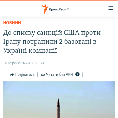
Доступність
посилання
Перейти
НОВИНИ
до
НОВИНИ
До списку санкцій США проти
основного
ВОДА.КРИМ
матеріалу
Ірану потрапили 2 базовані в
ВІДЕО ТА ФОТО
Перейти
Україні компанії
до
ПОЛІТИКА
основної
14 вересень 2017, 23:21
БЛОГИ
навігації
Перейти
Поділитись
Читати без VPN
ПОГЛЯД
до
ІНТЕРВ'Ю
пошуку
ВСЕ ЗА ДЕНЬ
СПЕЦПРОЕКТИ
ЯК ОБІЙТИ БЛОКУВАННЯ
ДЕПОРТАЦІЯ