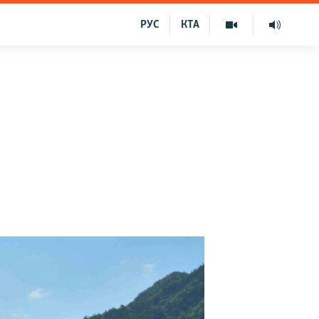
РУС
КТА