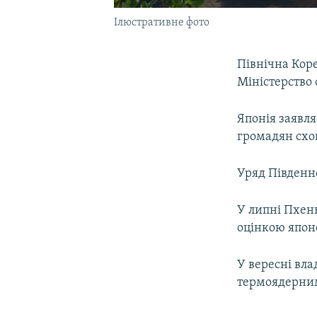
Ілюстративне фото
Північна Кор
Міністерство 
Японія заявля
громадян схов
Уряд Південно
У липні Пхень
оцінкою японс
У вересні вла
термоядерни