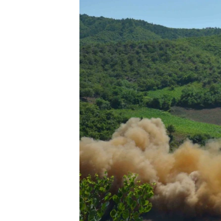
ВІДЕОУРОКИ «ELIFBE»
СВІДЧЕННЯ ОКУПАЦІЇ
УКРАЇНСЬКА ПРОБЛЕМА КРИМУ
ІНФОГРАФІКА