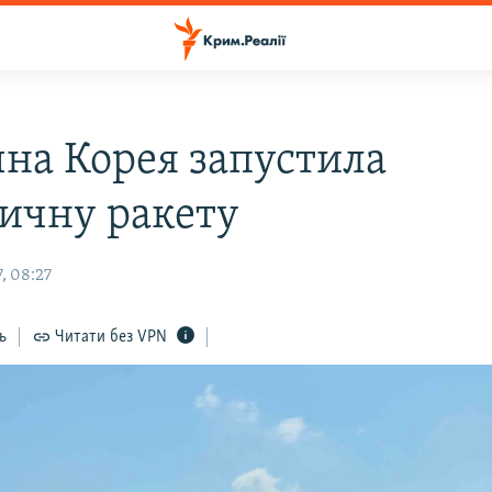
чна Корея запустила
тичну ракету
, 08:27
ь
Читати без VPN