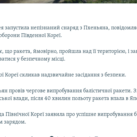
ея запустила непізнаний снаряд з Пхеньяна, повідомля
оборони Південної Кореї.
є, що ракета, ймовірно, пройшла над її територією, і з
атися у безпечному місці.
ї Кореї скликав надзвичайне засідання з безпеки.
ян провів чергове випробування балістичної ракети. З
ької влади, після 40 хвилин польоту ракета впала в Я
да Північної Кореї заявила про успішне випробування б
м зарядом.