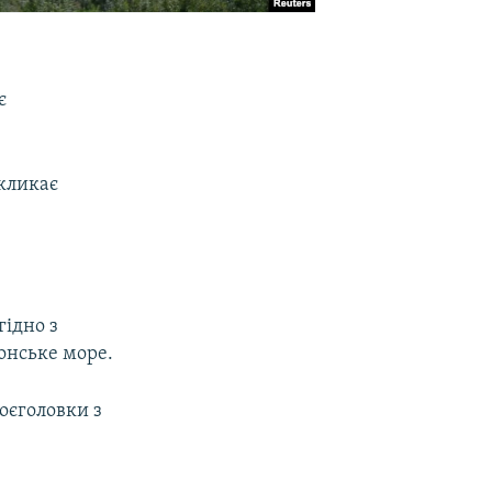
є
акликає
гідно з
понське море.
оєголовки з