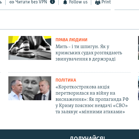
ь
Читати без VPN
Follow us
Print
ПРАВА ЛЮДИНИ
Мить – і ти шпигун. Як у
кримських судах розглядають
звинувачення в держзраді
ПОЛІТИКА
«Короткострокова акція
перетворилася на війну на
виснаження»: Як пропаганда РФ
у Криму пояснює невдачі «СВО»
та залякує «мінними атаками»