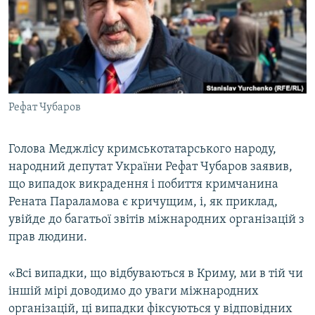
ВІДЕОУРОКИ «ELIFBE»
Русский
СВІДЧЕННЯ ОКУПАЦІЇ
Qırımtatar
УКРАЇНСЬКА ПРОБЛЕМА КРИМУ
ДОЛУЧАЙСЯ!
ІНФОГРАФІКА
Рефат Чубаров
Голова Меджлісу кримськотатарського народу,
Усі сайти RFE/RL
народний депутат України Рефат Чубаров заявив,
що випадок викрадення і побиття кримчанина
Рената Параламова є кричущим, і, як приклад,
увійде до багатьої звітів міжнародних організацій з
прав людини.
«Всі випадки, що відбуваються в Криму, ми в тій чи
іншій мірі доводимо до уваги міжнародних
організацій, ці випадки фіксуються у відповідних