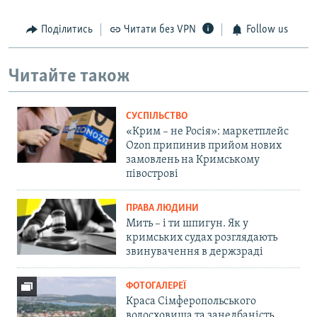
Поділитись
Читати без VPN
Follow us
Читайте також
СУСПІЛЬСТВО
«Крим – не Росія»: маркетплейс
Ozon припинив прийом нових
замовлень на Кримському
півострові
ПРАВА ЛЮДИНИ
Мить – і ти шпигун. Як у
кримських судах розглядають
звинувачення в держзраді
ФОТОГАЛЕРЕЇ
Краса Сімферопольського
водосховища та занедбаність