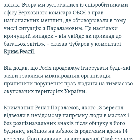
звітах. Вчора ми зустрічалися із співробітниками
офісу Верховного комісара ОБСЄ з прав
національних меншин, де обговорювали в тому
числі ситуацію з Параламовим. Це настільки
кричущий випадок – він увійде як приклад до
багатьох звітів», – сказав Чубаров у коментарі
Крим.Реалії
.
Він додав, що Росія продовжує ігнорувати будь-які
заяви і заклики міжнародних організацій
припинити порушення прав людини на тимчасово
окупованих територіях України.
Кримчанин Ренат Параламов, якого 13 вересня
відвезли в невідомому напрямку люди в масках і
без розпізнавальних знаків після обшуку в його
будинку, вийшов на зв'язок із родичами вдень 14
вересня. Його виявили на автовокзалі Сімферополя.