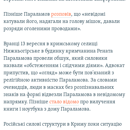
Пізніше Параламов
розповів
, що «невідомі
катували його, надягали на голову мішок, давали
розряди оголеними проводами».
Вранці 13 вересня в кримському селищі
Нижньогірське в будинку кримчанина Рената
Параламова провели обшук, який силовики
назвали «обстеженням і слідчими діями». Адвокат
припустив, що «огляд» може бути пов'язаний з
релігійною активністю Параламова. За словами
очевидців, люди в масках без розпізнавальних
знаків на формі відвезли Параламова в невідомому
напрямку. Пізніше
стало відомо
про вилучення
книги і ноутбука з дому Параламова.
Російські силові структури в Криму поки ситуацію