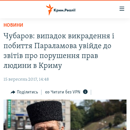
Доступність
посилання
Перейти
НОВИНИ
до
НОВИНИ
Чубаров: випадок викрадення і
основного
ВОДА.КРИМ
матеріалу
побиття Параламова увійде до
ВІДЕО ТА ФОТО
Перейти
звітів про порушення прав
до
ПОЛІТИКА
людини в Криму
основної
БЛОГИ
навігації
15 вересень 2017, 14:48
Перейти
ПОГЛЯД
до
Поділитись
Читати без VPN
ІНТЕРВ'Ю
пошуку
ВСЕ ЗА ДЕНЬ
СПЕЦПРОЕКТИ
ЯК ОБІЙТИ БЛОКУВАННЯ
ДЕПОРТАЦІЯ