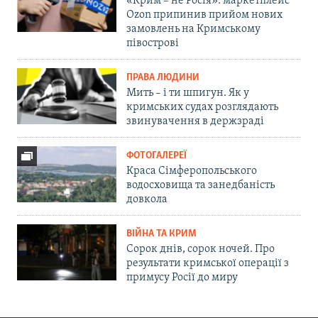
«Крим – не Росія»: маркетплейс
Ozon припинив прийом нових
замовлень на Кримському
півострові
ПРАВА ЛЮДИНИ
Мить – і ти шпигун. Як у
кримських судах розглядають
звинувачення в держзраді
ФОТОГАЛЕРЕЇ
Краса Сімферопольського
водосховища та занедбаність
довкола
ВІЙНА ТА КРИМ
Сорок днів, сорок ночей. Про
результати кримської операції з
примусу Росії до миру