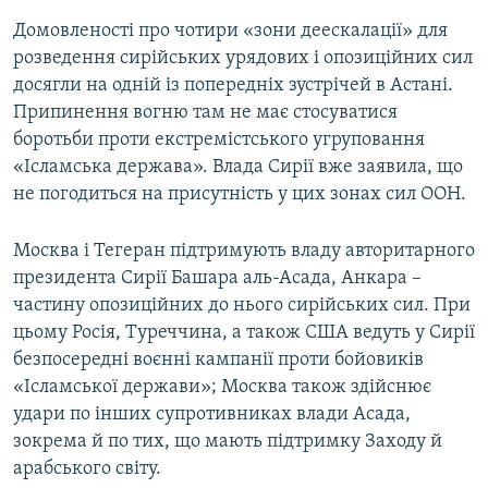
Домовленості про чотири «зони деескалації» для
розведення сирійських урядових і опозиційних сил
досягли на одній із попередніх зустрічей в Астані.
Припинення вогню там не має стосуватися
боротьби проти екстремістського угруповання
«Ісламська держава». Влада Сирії вже заявила, що
не погодиться на присутність у цих зонах сил ООН.
Москва і Тегеран підтримують владу авторитарного
президента Сирії Башара аль-Асада, Анкара –
частину опозиційних до нього сирійських сил. При
цьому Росія, Туреччина, а також США ведуть у Сирії
безпосередні воєнні кампанії проти бойовиків
«Ісламської держави»; Москва також здійснює
удари по інших супротивниках влади Асада,
зокрема й по тих, що мають підтримку Заходу й
арабського світу.