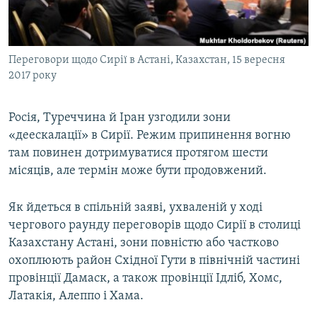
ВІДЕОУРОКИ «ELIFBE»
Русский
СВІДЧЕННЯ ОКУПАЦІЇ
Qırımtatar
Переговори щодо Сирії в Астані, Казахстан, 15 вересня
УКРАЇНСЬКА ПРОБЛЕМА КРИМУ
2017 року
ДОЛУЧАЙСЯ!
ІНФОГРАФІКА
Росія, Туреччина й Іран узгодили зони
«деескалації» в Сирії. Режим припинення вогню
там повинен дотримуватися протягом шести
Усі сайти RFE/RL
місяців, але термін може бути продовжений.
Як йдеться в спільній заяві, ухваленій у ході
чергового раунду переговорів щодо Сирії в столиці
Казахстану Астані, зони повністю або частково
охоплюють район Східної Гути в північній частині
провінції Дамаск, а також провінції Ідліб, Хомс,
Латакія, Алеппо і Хама.