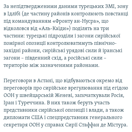
За непідтвердженими даними турецьких ЗМІ, зону
в Ідлібі (де частину районів контролюють повстанці
під командуванням «Фронту ан-Нусра», що
відколовся від «Аль-Каїди») поділять на три
частини: турецькі підрозділи і загони сирійської
помірної опозиції контролюватимуть північно-
західні райони, сирійські урядові сили й іранські
загони – південний схід, а російські сили –
територію між зазначеними районами.
Переговори в Астані, що відбуваються окремо від
переговорів про сирійське врегулювання під егідою
ООН у швейцарській Женеві, започаткували Росія,
Іран і Туреччина. В них також беруть участь
представники сирійської опозиції і влади, а також
дипломати США і спецпредставник генерального
секретаря ООН у справах Сирії Стаффан де Містура.