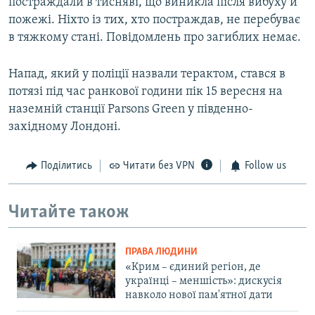
постраждали в тисняві, що виникла після вибуху й
пожежі. Ніхто із тих, хто постраждав, не перебуває
в тяжкому стані. Повідомлень про загиблих немає.
Напад, який у поліції назвали терактом, стався в
потязі під час ранкової години пік 15 вересня на
наземній станції Parsons Green у південно-
західному Лондоні.
Поділитись
Читати без VPN
Follow us
Читайте також
ПРАВА ЛЮДИНИ
«Крим – єдиний регіон, де
українці – меншість»: дискусія
навколо нової пам'ятної дати