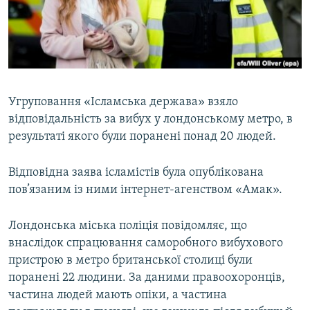
ВІДЕОУРОКИ «ELIFBE»
Русский
СВІДЧЕННЯ ОКУПАЦІЇ
Qırımtatar
УКРАЇНСЬКА ПРОБЛЕМА КРИМУ
ДОЛУЧАЙСЯ!
ІНФОГРАФІКА
Угруповання «Ісламська держава» взяло
відповідальність за вибух у лондонському метро, в
результаті якого були поранені понад 20 людей.
Усі сайти RFE/RL
Відповідна заява ісламістів була опублікована
пов’язаним із ними інтернет-агенством «Амак».
Лондонська міська поліція повідомляє, що
внаслідок спрацювання саморобного вибухового
пристрою в метро британської столиці були
поранені 22 людини. За даними правоохоронців,
частина людей мають опіки, а частина