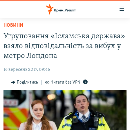
Доступність
посилання
Перейти
НОВИНИ
до
НОВИНИ
Угруповання «Ісламська держава»
основного
ВОДА.КРИМ
матеріалу
взяло відповідальність за вибух у
ВІДЕО ТА ФОТО
Перейти
метро Лондона
до
ПОЛІТИКА
основної
16 вересень 2017, 09:46
БЛОГИ
навігації
Перейти
Поділитись
Читати без VPN
ПОГЛЯД
до
ІНТЕРВ'Ю
пошуку
ВСЕ ЗА ДЕНЬ
СПЕЦПРОЕКТИ
ЯК ОБІЙТИ БЛОКУВАННЯ
ДЕПОРТАЦІЯ