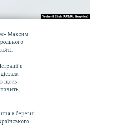
рм» Максим
трольного
айті.
страції є
 дістала
ив щось
Значить,
ння в березні
українського