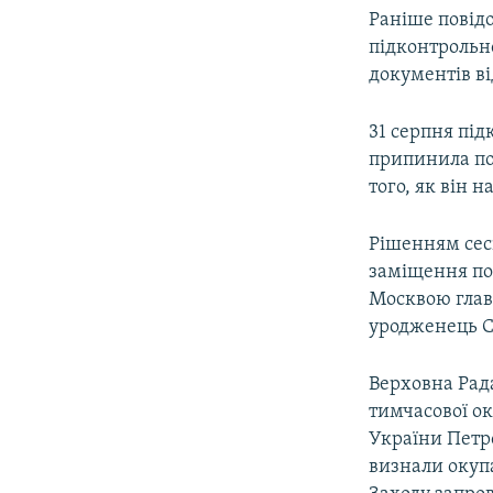
Раніше повід
підконтрольн
документів ві
31 серпня пі
припинила пов
того, як він 
Рішенням сесі
заміщення по
Москвою глав
уродженець С
Верховна Рада
тимчасової ок
України Петр
визнали окупа