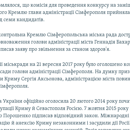
омлялося, що комісія для проведення конкурсу на зам
ого Кремлю глави адміністрації Сімферополя прийняла
д семи кандидатів.
дконтрольна Кремлю Сімферопольська міська рада дост
новаження голови адміністрації міста Геннадія Бахар
написав заяву про звільнення за станом здоров'я.
ї міськради на 21 вересня 2017 року було оголошено к
сади голови адміністрації Сімферополя. На думку при
и Криму Сергія Аксьонова, адміністрацією міста пови
імферополя.
 України офіційно оголосила 20 лютого 2014 року поч
упації Криму й Севастополя Росією. 7 жовтня 2015 рок
о Порошенко підписав відповідний закон. Міжнародні 
цію й анексію Криму незаконними і засудили дії Росії