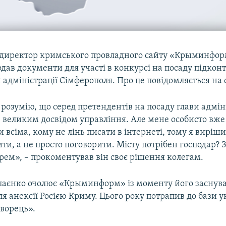
 директор кримського провладного сайту «Крыминфо
дав документи для участі в конкурсі на посаду підкон
адміністрації Сімферополя. Про це повідомляється на с
розумію, що серед претендентів на посаду глави адміні
 з великим досвідом управління. Але мене особисто вже
 всіма, кому не лінь писати в інтернеті, тому я виріш
ти, а не просто поговорити. Місту потрібен господар? 
рем», – прокоментував він своє рішення колегам.
аєнко очолює «Крыминформ» із моменту його заснува
сля анексії Росією Криму. Цього року потрапив до бази 
ворець».