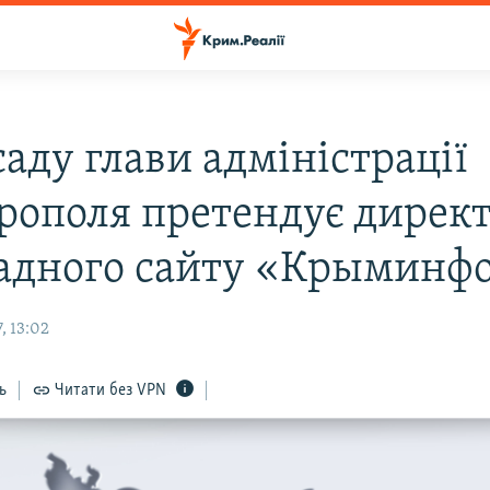
аду глави адміністрації
рополя претендує дирек
адного сайту «Крыминф
, 13:02
ь
Читати без VPN