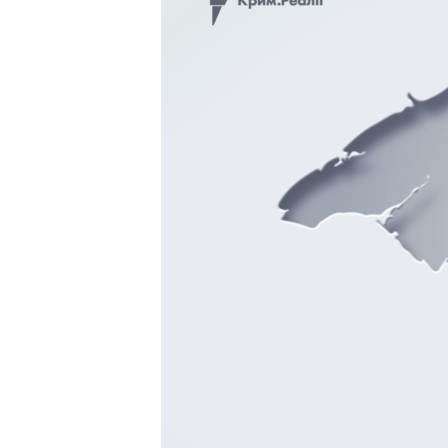
ВІДЕОУРОКИ «ELIFBE»
СВІДЧЕННЯ ОКУПАЦІЇ
УКРАЇНСЬКА ПРОБЛЕМА КРИМУ
ІНФОГРАФІКА