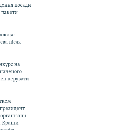
іщення посади
 пакети
роково
єва після
онкурс на
значеного
нен керувати
атком
у президент
організації
. Країни