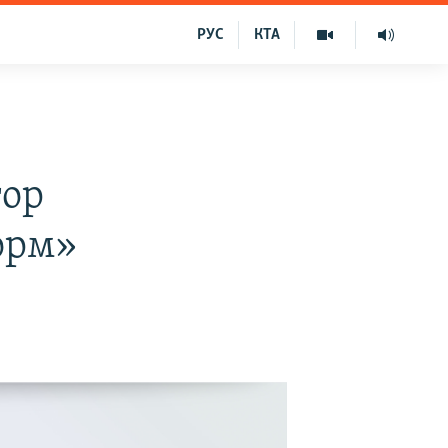
РУС
КТА
тор
орм»