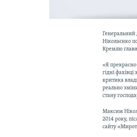
Генеральний
Ніколаєнко по
Кремлю глави 
«Я прекрасно 
гідні фахівці
критика влади
реально зміни
стану господа
Максим Нікол
2014 року, пі
сайту «Мирот