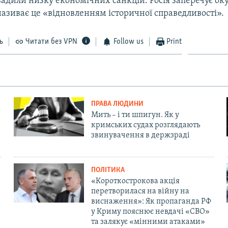
вадили низку економічних санкцій. Росія заперечує ок
називає це «відновленням історичної справедливості».
ь
Читати без VPN
Follow us
Print
ПРАВА ЛЮДИНИ
Мить – і ти шпигун. Як у
кримських судах розглядають
звинувачення в держзраді
ПОЛІТИКА
«Короткострокова акція
перетворилася на війну на
виснаження»: Як пропаганда РФ
у Криму пояснює невдачі «СВО»
та залякує «мінними атаками»