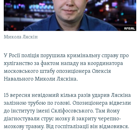
ВІДЕОУРОКИ «ELIFBE»
Русский
СВІДЧЕННЯ ОКУПАЦІЇ
Qırımtatar
УКРАЇНСЬКА ПРОБЛЕМА КРИМУ
Микола Ляскін
ДОЛУЧАЙСЯ!
ІНФОГРАФІКА
У Росії поліція порушила кримінальну справу про
хуліганство за фактом нападу на координатора
Усі сайти RFE/RL
московського штабу опозиціонера Олексія
Навального Миколи Ляскіна.
15 вересня невідомий кілька разів ударив Ляскіна
залізною трубою по голові. Опозиціонера відвезли
до інституту імені Скліфосовського. Там йому
діагностували струс мозку й закриту черепно-
мозкову травму. Від госпіталізації він відмовився.