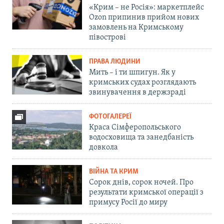
«Крим – не Росія»: маркетплейс
Ozon припинив прийом нових
замовлень на Кримському
півострові
ПРАВА ЛЮДИНИ
Мить – і ти шпигун. Як у
кримських судах розглядають
звинувачення в держзраді
ФОТОГАЛЕРЕЇ
Краса Сімферопольського
водосховища та занедбаність
довкола
ВІЙНА ТА КРИМ
Сорок днів, сорок ночей. Про
результати кримської операції з
примусу Росії до миру