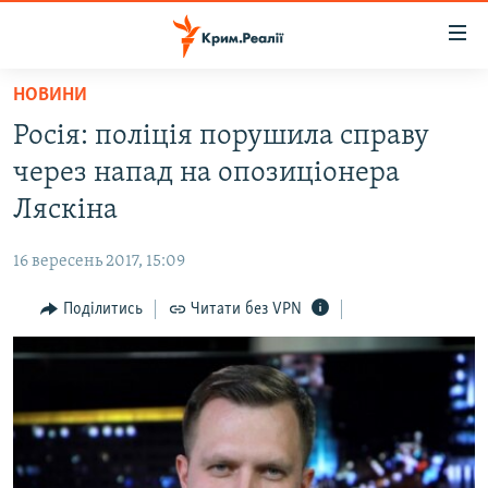
Доступність
посилання
Перейти
НОВИНИ
до
НОВИНИ
Росія: поліція порушила справу
основного
ВОДА.КРИМ
матеріалу
через напад на опозиціонера
ВІДЕО ТА ФОТО
Перейти
Ляскіна
до
ПОЛІТИКА
основної
16 вересень 2017, 15:09
БЛОГИ
навігації
Перейти
Поділитись
Читати без VPN
ПОГЛЯД
до
ІНТЕРВ'Ю
пошуку
ВСЕ ЗА ДЕНЬ
СПЕЦПРОЕКТИ
ЯК ОБІЙТИ БЛОКУВАННЯ
ДЕПОРТАЦІЯ