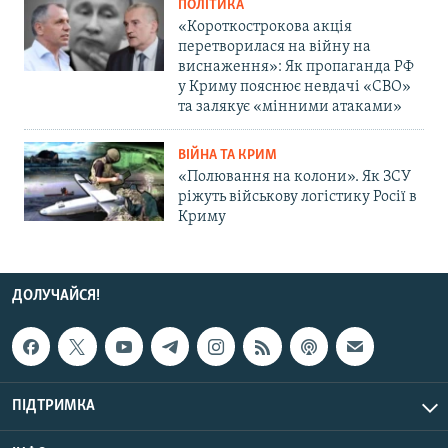
ПОЛІТИКА
«Короткострокова акція
перетворилася на війну на
виснаження»: Як пропаганда РФ
у Криму пояснює невдачі «СВО»
та залякує «мінними атаками»
ВІЙНА ТА КРИМ
«Полювання на колони». Як ЗСУ
ріжуть військову логістику Росії в
Криму
ДОЛУЧАЙСЯ!
ПІДТРИМКА