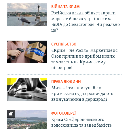
ВІЙНА ТА КРИМ
Російська влада обіцяє закрити
морський шлях українським
БпЛА до Севастополя. Чи реально
це?
СУСПІЛЬСТВО
«Крим – не Росія»: маркетплейс
Ozon припинив прийом нових
замовлень на Кримському
півострові
ПРАВА ЛЮДИНИ
Мить – і ти шпигун. Як у
кримських судах розглядають
звинувачення в держзраді
ФОТОГАЛЕРЕЇ
Краса Сімферопольського
водосховища та занедбаність