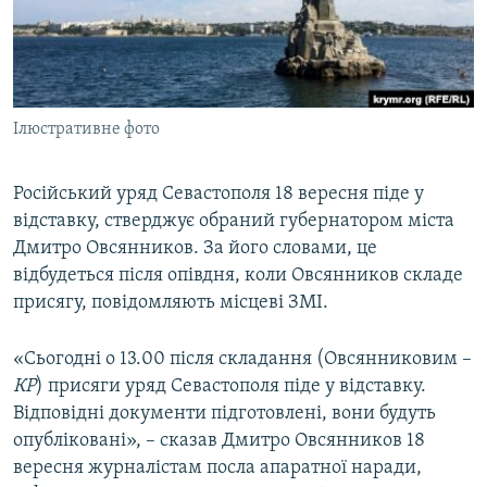
ВІДЕОУРОКИ «ELIFBE»
Русский
СВІДЧЕННЯ ОКУПАЦІЇ
Qırımtatar
УКРАЇНСЬКА ПРОБЛЕМА КРИМУ
Ілюстративне фото
ДОЛУЧАЙСЯ!
ІНФОГРАФІКА
Російський уряд Севастополя 18 вересня піде у
відставку, стверджує обраний губернатором міста
Усі сайти RFE/RL
Дмитро Овсянников. За його словами, це
відбудеться після опівдня, коли Овсянников складе
присягу, повідомляють місцеві ЗМІ.
«Сьогодні о 13.00 після складання (Овсянниковим –
КР
) присяги уряд Севастополя піде у відставку.
Відповідні документи підготовлені, вони будуть
опубліковані», – сказав Дмитро Овсянников 18
вересня журналістам посла апаратної наради,