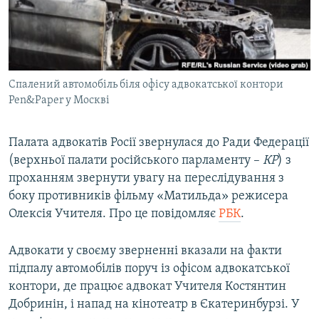
ВІДЕОУРОКИ «ELIFBE»
Русский
СВІДЧЕННЯ ОКУПАЦІЇ
Qırımtatar
УКРАЇНСЬКА ПРОБЛЕМА КРИМУ
Спалений автомобіль біля офісу адвокатської контори
ДОЛУЧАЙСЯ!
ІНФОГРАФІКА
Pen&Paper у Москві
Палата адвокатів Росії звернулася до Ради Федерації
Усі сайти RFE/RL
(верхньої палати російського парламенту –
КР
) з
проханням звернути увагу на переслідування з
боку противників фільму «Матильда» режисера
Олексія Учителя. Про це повідомляє
РБК
.
Адвокати у своєму зверненні вказали на факти
підпалу автомобілів поруч із офісом адвокатської
контори, де працює адвокат Учителя Костянтин
Добринін, і напад на кінотеатр в Єкатеринбурзі. У