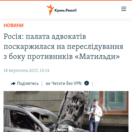
Доступність
посилання
Перейти
НОВИНИ
до
НОВИНИ
Росія: палата адвокатів
основного
ВОДА.КРИМ
матеріалу
поскаржилася на переслідування
ВІДЕО ТА ФОТО
Перейти
з боку противників «Матильди»
до
ПОЛІТИКА
основної
18 вересень 2017, 15:14
БЛОГИ
навігації
Перейти
Поділитись
Читати без VPN
ПОГЛЯД
до
ІНТЕРВ'Ю
пошуку
ВСЕ ЗА ДЕНЬ
СПЕЦПРОЕКТИ
ЯК ОБІЙТИ БЛОКУВАННЯ
ДЕПОРТАЦІЯ