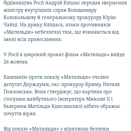
будівництва Росії Андрій Клішас передав звернення
міністру внутрішніх справ Володимиру
Колокольцеву й генеральному прокурору Юрію
Чайці. На думку Клішаса, атаки противників
«Матильди» небезпечні тим, що вчиняються від
імені всіх православних.
У Росії в широкий прокат фільм «Матильда» вийде
26 жовтня.
Кампанію проти показу «Матильди» очолює
депутат Держдуми, екс-прокурор Криму, Наталя
Поклонська. Вона стверджує, що картина про
стосунки майбутнього імператора Миколи II і
балерини Матільди Кшесинської нібито ображає
почуття вірян.
Від показу «Матильди» з міркувань безпеки