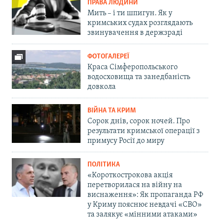
ПРАВА ЛЮДИНИ
Мить – і ти шпигун. Як у
кримських судах розглядають
звинувачення в держзраді
ФОТОГАЛЕРЕЇ
Краса Сімферопольського
водосховища та занедбаність
довкола
ВІЙНА ТА КРИМ
Сорок днів, сорок ночей. Про
результати кримської операції з
примусу Росії до миру
ПОЛІТИКА
«Короткострокова акція
перетворилася на війну на
виснаження»: Як пропаганда РФ
у Криму пояснює невдачі «СВО»
та залякує «мінними атаками»