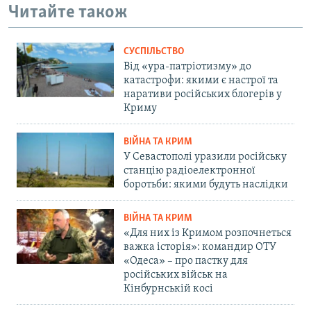
Читайте також
СУСПІЛЬСТВО
Від «ура-патріотизму» до
катастрофи: якими є настрої та
наративи російських блогерів у
Криму
ВІЙНА ТА КРИМ
У Севастополі уразили російську
станцію радіоелектронної
боротьби: якими будуть наслідки
ВІЙНА ТА КРИМ
«Для них із Кримом розпочнеться
важка історія»: командир ОТУ
«Одеса» – про пастку для
російських військ на
Кінбурнській косі