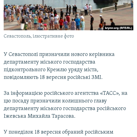
ВІДЕОУРОКИ «ELIFBE»
Русский
СВІДЧЕННЯ ОКУПАЦІЇ
Qırımtatar
УКРАЇНСЬКА ПРОБЛЕМА КРИМУ
Севастополь, ілюстративне фото
ДОЛУЧАЙСЯ!
ІНФОГРАФІКА
У Севастополі призначили нового керівника
департаменту міського господарства
Усі сайти RFE/RL
підконтрольного Кремлю уряду міста,
повідомляють 18 вересня російські ЗМІ.
За інформацією російського агентства «ТАСС», на
цю посаду призначили колишнього главу
департаменту міського господарства російського
Іжевська Михайла Тарасова.
У понеділок 18 вересня обраний російським