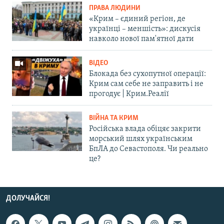
ПРАВА ЛЮДИНИ
«Крим – єдиний регіон, де
українці – меншість»: дискусія
навколо нової пам'ятної дати
ВІДЕО
Блокада без сухопутної операції:
Крим сам себе не заправить і не
прогодує | Крим.Реалії
ВІЙНА ТА КРИМ
Російська влада обіцяє закрити
морський шлях українським
БпЛА до Севастополя. Чи реально
це?
ДОЛУЧАЙСЯ!