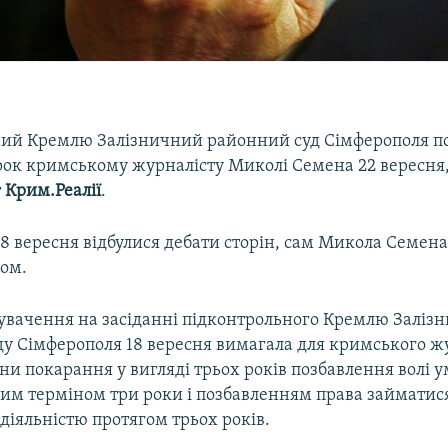
ий Кремлю Залізничний районний суд Сімферополя п
рок кримському журналісту Миколі Семена 22 вересня,
т
Крим.Реалії
.
18 вересня відбулися дебати сторін, сам Микола Семена
вом.
увачення на засіданні підконтрольного Кремлю Заліз
ду Сімферополя 18 вересня вимагала для кримського ж
и покарання у вигляді трьох років позбавлення волі у
им терміном три роки і позбавленням права займатис
діяльністю протягом трьох років.