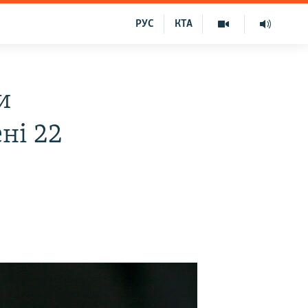
РУС
КТА
и
ні 22