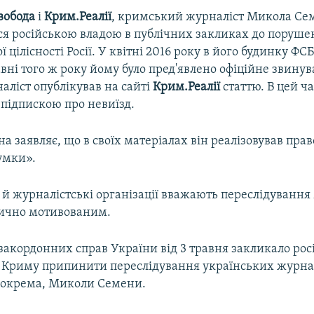
вобода
і
Крим.Реалії
, кримський журналіст Микола Се
ся російською владою в публічних закликах до поруше
 цілісності Росії. У квітні 2016 року в його будинку ФСБ
авні того ж року йому було пред'явлено офіційне звину
аліст опублікував на сайті
Крим.Реалії
статтю. В цей ч
 підпискою про невиїзд.
 заявляє, що в своїх матеріалах він реалізовував прав
умки».
 й журналістські організації вважають переслідуванн
ично мотивованим.
закордонних справ України від 3 травня закликало рос
 Криму припинити переслідування українських журнал
, зокрема, Миколи Семени.