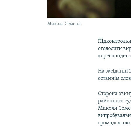
Микола Семена
Підконтрольн
оголосити ви
кореспонден
На засіданні 
останнім сло
Сторона звин
районного су
Миколи Семен
випробувальн
громадською 