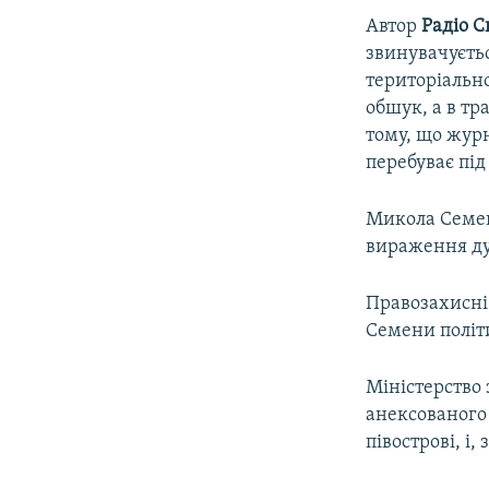
Автор
Радіо С
звинувачуєть
територіальної
обшук, а в тр
тому, що журн
перебуває під
Микола Семена
вираження д
Правозахисні
Семени політ
Міністерство 
анексованого
півострові, і