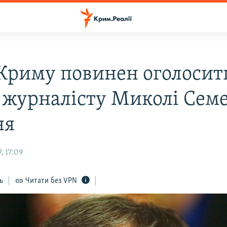
 Криму повинен оголосит
 журналісту Миколі Семе
ня
, 17:09
ь
Читати без VPN