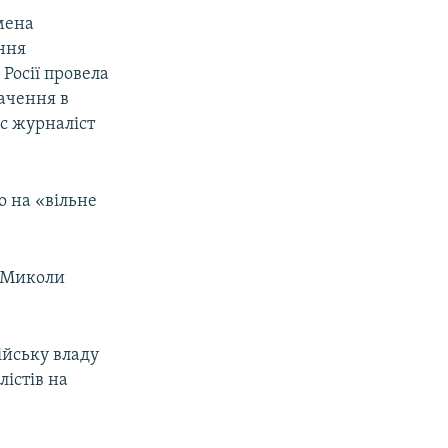
мена
ння
 Росії провела
вачення в
ас журналіст
о на «вільне
я Миколи
ійську владу
істів на