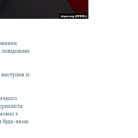
овинен
 повідомляє
 виступив із
ничного
урналіста
мовно з
я будь-якою