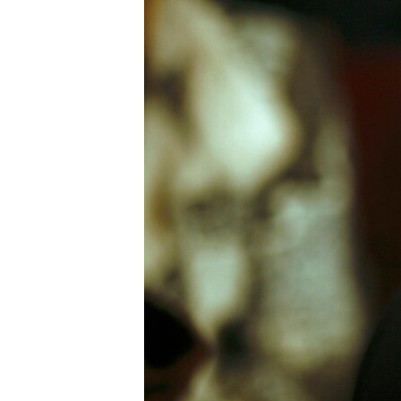
ВІДЕОУРОКИ «ELIFBE»
СВІДЧЕННЯ ОКУПАЦІЇ
УКРАЇНСЬКА ПРОБЛЕМА КРИМУ
ІНФОГРАФІКА