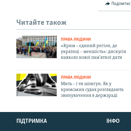
Поділитис
Читайте також
ПРАВА ЛЮДИНИ
«Крим – єдиний регіон, де
українці – меншість»: дискусія
навколо нової пам'ятної дати
ПРАВА ЛЮДИНИ
Мить – і ти шпигун. Як у
кримських судах розглядають
звинувачення в держзраді
Русский
ПІДТРИМКА
ІНФО
Qırımtatar