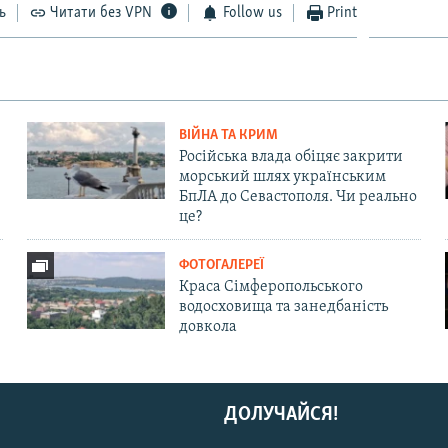
ь
Читати без VPN
Follow us
Print
ВІЙНА ТА КРИМ
Російська влада обіцяє закрити
морський шлях українським
БпЛА до Севастополя. Чи реально
це?
ФОТОГАЛЕРЕЇ
Краса Сімферопольського
водосховища та занедбаність
довкола
ДОЛУЧАЙСЯ!