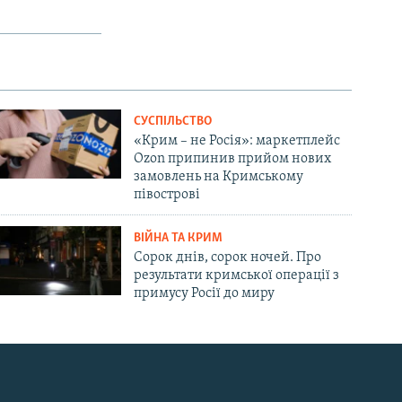
СУСПІЛЬСТВО
«Крим – не Росія»: маркетплейс
Ozon припинив прийом нових
замовлень на Кримському
півострові
ВІЙНА ТА КРИМ
Сорок днів, сорок ночей. Про
результати кримської операції з
примусу Росії до миру