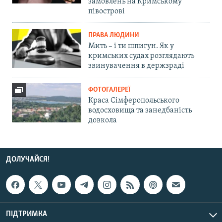
замовлень на Кримському
півострові
ПРАВА ЛЮДИНИ
Мить – і ти шпигун. Як у
кримських судах розглядають
звинувачення в держзраді
ФОТОГАЛЕРЕЇ
Краса Сімферопольського
водосховища та занедбаність
довкола
ДОЛУЧАЙСЯ!
ПІДТРИМКА