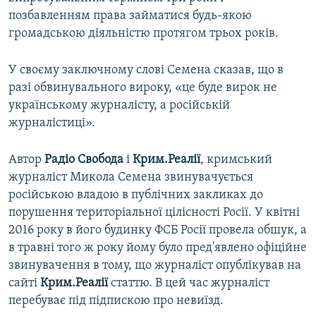
позбавленням права займатися будь-якою
громадською діяльністю протягом трьох років.
У своєму заключному слові Семена сказав, що в
разі обвинувального вироку, «це буде вирок не
українському журналісту, а російській
журналістиці».
Автор
Радіо Свобода
і
Крим.Реалії
, кримський
журналіст Микола Семена звинувачується
російською владою в публічних закликах до
порушення територіальної цілісності Росії. У квітні
2016 року в його будинку ФСБ Росії провела обшук, а
в травні того ж року йому було пред'явлено офіційне
звинувачення в тому, що журналіст опублікував на
сайті
Крим.Реалії
статтю. В цей час журналіст
перебуває під підпискою про невиїзд.