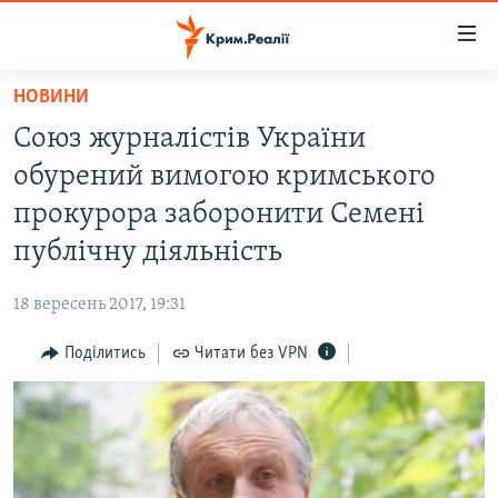
Доступність
посилання
Перейти
НОВИНИ
до
НОВИНИ
Союз журналістів України
основного
ВОДА.КРИМ
матеріалу
обурений вимогою кримського
ВІДЕО ТА ФОТО
Перейти
прокурора заборонити Семені
до
ПОЛІТИКА
публічну діяльність
основної
БЛОГИ
навігації
18 вересень 2017, 19:31
Перейти
ПОГЛЯД
до
Поділитись
Читати без VPN
ІНТЕРВ'Ю
пошуку
ВСЕ ЗА ДЕНЬ
СПЕЦПРОЕКТИ
ЯК ОБІЙТИ БЛОКУВАННЯ
ДЕПОРТАЦІЯ