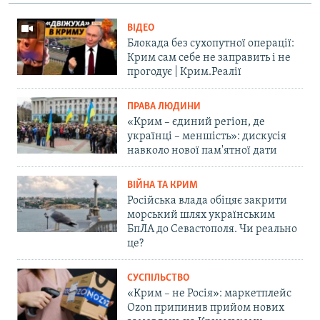
ВІДЕО
Блокада без сухопутної операції:
Крим сам себе не заправить і не
прогодує | Крим.Реалії
ПРАВА ЛЮДИНИ
«Крим – єдиний регіон, де
українці – меншість»: дискусія
навколо нової пам'ятної дати
ВІЙНА ТА КРИМ
Російська влада обіцяє закрити
морський шлях українським
БпЛА до Севастополя. Чи реально
це?
СУСПІЛЬСТВО
«Крим – не Росія»: маркетплейс
Ozon припинив прийом нових