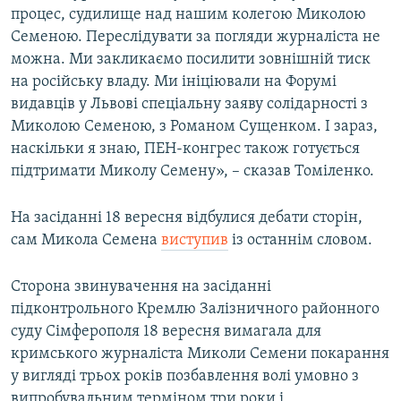
процес, судилище над нашим колегою Миколою
Семеною. Переслідувати за погляди журналіста не
можна. Ми закликаємо посилити зовнішній тиск
на російську владу. Ми ініціювали на Форумі
видавців у Львові спеціальну заяву солідарності з
Миколою Семеною, з Романом Сущенком. І зараз,
наскільки я знаю, ПЕН-конгрес також готується
підтримати Миколу Семену», – сказав Томіленко.
На засіданні 18 вересня відбулися дебати сторін,
сам Микола Семена
виступив
із останнім словом.
Сторона звинувачення на засіданні
підконтрольного Кремлю Залізничного районного
суду Сімферополя 18 вересня вимагала для
кримського журналіста Миколи Семени покарання
у вигляді трьох років позбавлення волі умовно з
випробувальним терміном три роки і