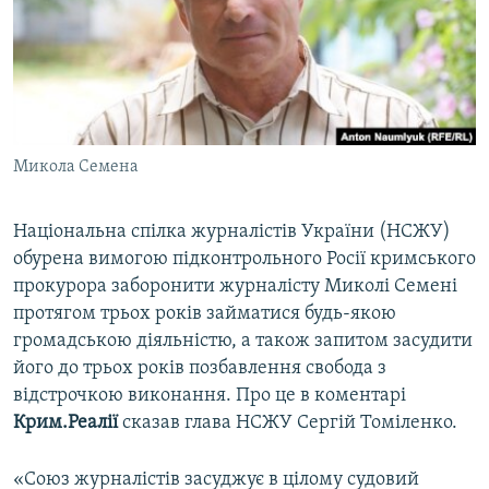
ВІДЕОУРОКИ «ELIFBE»
Русский
СВІДЧЕННЯ ОКУПАЦІЇ
Qırımtatar
УКРАЇНСЬКА ПРОБЛЕМА КРИМУ
ДОЛУЧАЙСЯ!
ІНФОГРАФІКА
Микола Семена
Національна спілка журналістів України (НСЖУ)
Усі сайти RFE/RL
обурена вимогою підконтрольного Росії кримського
прокурора заборонити журналісту Миколі Семені
протягом трьох років займатися будь-якою
громадською діяльністю, а також запитом засудити
його до трьох років позбавлення свобода з
відстрочкою виконання. Про це в коментарі
Крим.Реалії
сказав глава НСЖУ Сергій Томіленко.
«Союз журналістів засуджує в цілому судовий