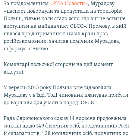
За повідомленням
«РИА Новости»
, Мурадову
«паспорт повернули та пропустили на територію
Польщі, тільки коли стало ясно, що він не встигне
виступити на майданчику ОБСЄ». Промову, в якій
ішлося про дотримання в низці країн прав
російськомовних, зачитав помічник Мурадова,
інформує агетство.
Коментарі польської сторони на цей момент
відсутні.
У вересні 2015 року Польща вже відмовляла
Мурадову у в'їзді. Тоді чиновник планував прибути
до Варшави для участі в нараді ОБСЄ.
Рада Європейського союзу 14 вересня продовжила
санкції щодо 149 фізичних осіб, представників Росії
й сепаратистів, і 38 юридичних осіб, причетних до