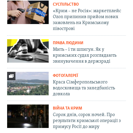
СУСПІЛЬСТВО
«Крим – не Росія»: маркетплейс
Ozon припинив прийом нових
замовлень на Кримському
півострові
ПРАВА ЛЮДИНИ
Мить – і ти шпигун. Як у
кримських судах розглядають
звинувачення в держзраді
ФОТОГАЛЕРЕЇ
Краса Сімферопольського
водосховища та занедбаність
довкола
ВІЙНА ТА КРИМ
Сорок днів, сорок ночей. Про
результати кримської операції з
примусу Росії до миру