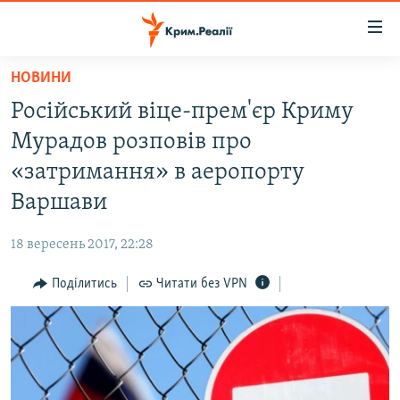
Доступність
посилання
Перейти
НОВИНИ
до
НОВИНИ
Російський віце-прем'єр Криму
основного
ВОДА.КРИМ
матеріалу
Мурадов розповів про
ВІДЕО ТА ФОТО
Перейти
«затримання» в аеропорту
до
ПОЛІТИКА
Варшави
основної
БЛОГИ
навігації
18 вересень 2017, 22:28
Перейти
ПОГЛЯД
до
Поділитись
Читати без VPN
ІНТЕРВ'Ю
пошуку
ВСЕ ЗА ДЕНЬ
СПЕЦПРОЕКТИ
ЯК ОБІЙТИ БЛОКУВАННЯ
ДЕПОРТАЦІЯ