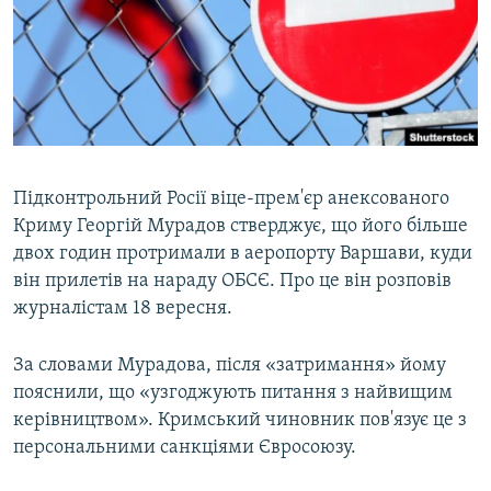
ВІДЕОУРОКИ «ELIFBE»
Русский
СВІДЧЕННЯ ОКУПАЦІЇ
Qırımtatar
УКРАЇНСЬКА ПРОБЛЕМА КРИМУ
ДОЛУЧАЙСЯ!
ІНФОГРАФІКА
Підконтрольний Росії віце-прем'єр анексованого
Криму Георгій Мурадов стверджує, що його більше
Усі сайти RFE/RL
двох годин протримали в аеропорту Варшави, куди
він прилетів на нараду ОБСЄ. Про це він розповів
журналістам 18 вересня.
За словами Мурадова, після «затримання» йому
пояснили, що «узгоджують питання з найвищим
керівництвом». Кримський чиновник пов'язує це з
персональними санкціями Євросоюзу.