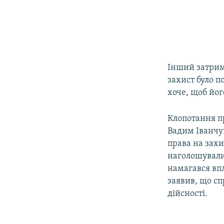
Інший затрима
захист було п
хоче, щоб йо
Клопотання пр
Вадим Іванчу
права на захи
наголошували 
намагався впл
заявив, що сп
дійсності.