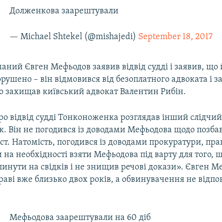
Долженкова заарештували
— Michael Shtekel (@mishajedi)
September 18, 2017
ний Євген Мефьодов заявив відвід судді і заявив, що 
орушено – він відмовився від безоплатного адвоката і з
го захищав київський адвокат Валентин Рибін.
о відвід судді Тонконоженка розглядав інший слідчий
к. Він не погодився із доводами Мефьодова щодо позба
ст. Натомість, погодився із доводами прокуратури, пра
на необхідності взяти Мефьодова під варту для того, щ
инути на свідків і не знищив речові докази». Євген Ме
раві вже близько двох років, а обвинувачення не відпо
Мефьодова заарештували на 60 діб