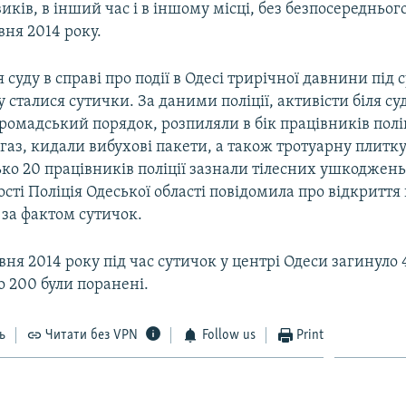
ків, в інший час і в іншому місці, без безпосереднього 
вня 2014 року.
 суду в справі про події в Одесі трирічної давнини під 
сталися сутички. За даними поліції, активісти біля су
омадський порядок, розпиляли в бік працівників поліц
газ, кидали вибухові пакети, а також тротуарну плитку
ко 20 працівників поліції зазнали тілесних ушкоджень
сті Поліція Одеської області повідомила про відкритт
за фактом сутичок.
вня 2014 року під час сутичок у центрі Одеси загинуло
 200 були поранені.
ь
Читати без VPN
Follow us
Print