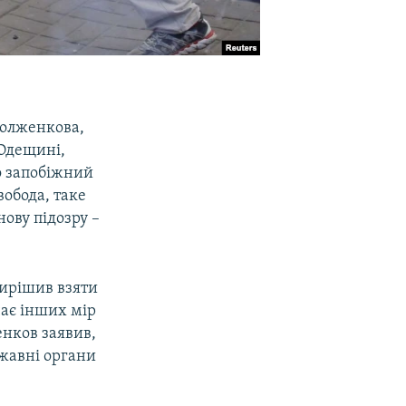
Долженкова,
 Одещині,
о запобіжний
вобода, таке
нову підозру –
вирішив взяти
чає інших мір
енков заявив,
жавні органи