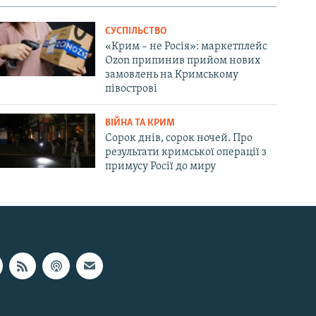
СУСПІЛЬСТВО
«Крим – не Росія»: маркетплейс
Ozon припинив прийом нових
замовлень на Кримському
півострові
ВІЙНА ТА КРИМ
Сорок днів, сорок ночей. Про
результати кримської операції з
примусу Росії до миру