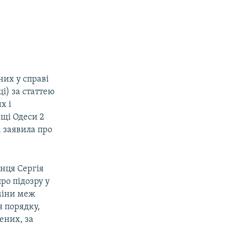
их у справі
щі) за статтею
х і
ощі Одеси 2
а заявила про
їнця Сергія
ро підозру у
міни меж
я порядку,
нених, за