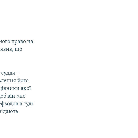
його право на
аявив, що
 суддя –
влення його
цівники якої
об він «не
фьодов в суді
відають