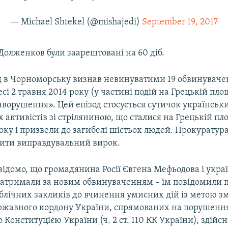
— Michael Shtekel (@mishajedi)
September 19, 2017
 Долженков були заарештовані на 60 діб.
уд в Чорноморську визнав невинуватими 19 обвинувачен
есі 2 травня 2014 року (у частині подій на Грецькій пло
аворушення». Цей епізод стосується сутичок українськи
 активістів зі стріляниною, що сталися на Грецькій пл
оку і призвели до загибелі шістьох людей. Прокуратур
ити виправдувальний вирок.
відомо, що громадянина Росії Євгена Мефьодова і укра
атримали за новим обвинуваченням – їм повідомили п
ублічних закликів до вчинення умисних дій із метою з
державного кордону України, спрямованих на порушенн
 Конституцією України (ч. 2 ст. 110 КК України), здійс