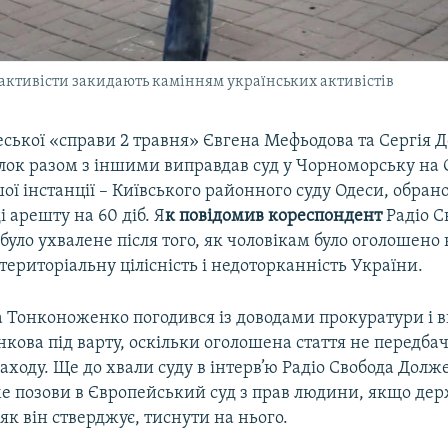
і активісти закидають камінням українських активістів
еської «справи 2 травня» Євгена Мефьодова та Сергія 
ілок разом з іншими виправдав суд у Чорноморську на
ї інстанції – Київського районного суду Одеси, обран
і арешту на 60 діб. Я
к повідомив кореспондент
Радіо С
було ухвалене після того, як чоловікам було оголошено 
територіальну цілісність і недоторканність України.
 Тонконоженко погодився із доводами прокуратури і 
кова під варту, оскільки оголошена стаття не передба
аходу. Ще до хвали суду в інтерв’ю Радіо Свобода Долж
е позови в Європейський суд з прав людини, якщо дер
 як він стверджує, тиснути на нього.