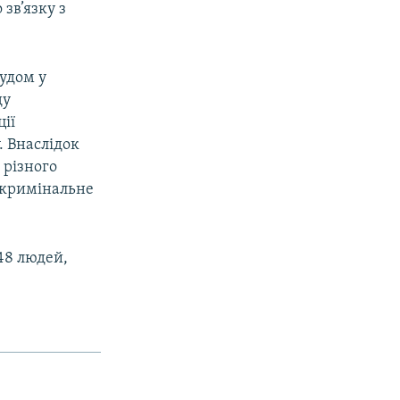
зв’язку з
судом у
ду
ії
. Внаслідок
 різного
я кримінальне
 48 людей,