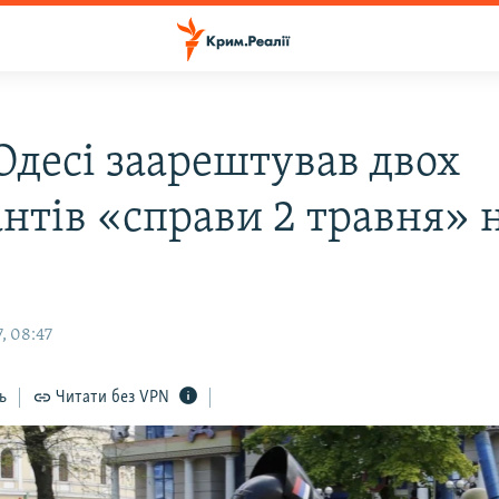
 Одесі заарештував двох
нтів «справи 2 травня» 
і
, 08:47
ь
Читати без VPN