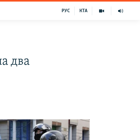
РУС
КТА
на два