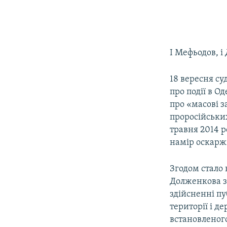
І Мефьодов, і
18 вересня с
про події в Од
про «масові з
проросійських
травня 2014 р
намір оскарж
Згодом стало 
Долженкова з
здійсненні п
території і 
встановленого