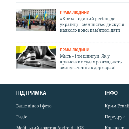
ПРАВА ЛЮДИНИ
«Крим – єдиний регіон, де
українці – меншість»: дискусія
навколо нової пам'ятної дати
ПРАВА ЛЮДИНИ
Мить – і ти шпигун. Як у
кримських судах розглядають
звинувачення в держзраді
Русский
ПІДТРИМКА
ІНФО
Qırımtatar
Ваше відео і фото
Крим.Реалії
ДОЛУЧАЙСЯ!
Радіо
Передрук
Мобільний додаток Android | iOS
Контакти