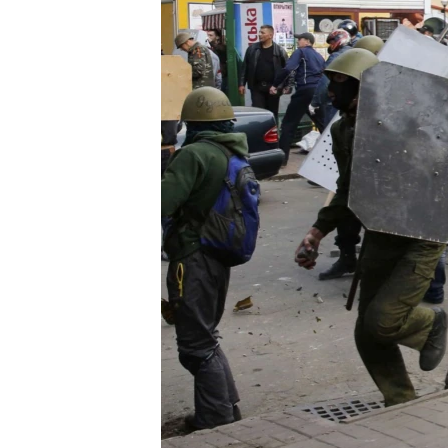
ВІДЕОУРОКИ «ELIFBE»
СВІДЧЕННЯ ОКУПАЦІЇ
УКРАЇНСЬКА ПРОБЛЕМА КРИМУ
ІНФОГРАФІКА