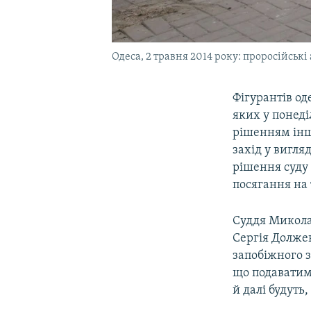
Одеса, 2 травня 2014 року: проросійськ
Фігурантів од
яких у понед
рішенням іншо
захід у вигляд
рішення суду 
посягання на 
Суддя Микола
Сергія Должен
запобіжного з
що подаватим
й далі будуть,