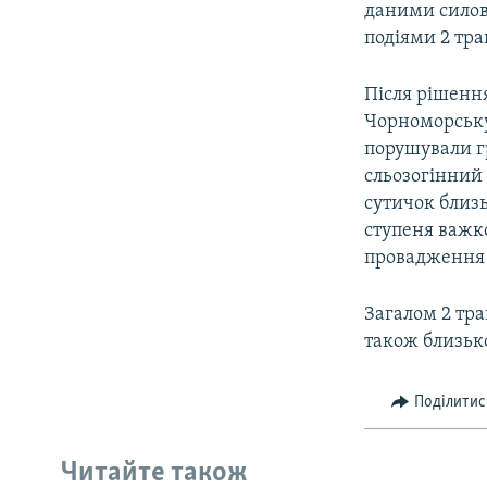
даними силови
подіями 2 тра
Після рішення
Чорноморську 
порушували гр
сльозогінний 
сутичок близь
ступеня важко
провадження 
Загалом 2 тра
також близько
Поділитис
Читайте також