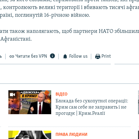
, контролюють великі території і вбивають тисячі афга
раїні, поглинутій 16-річною війною.
ати також наполягають, щоб партнери НАТО збільшили
 Афганістані.
ь
Читати без VPN
Follow us
Print
ВІДЕО
Блокада без сухопутної операції:
Крим сам себе не заправить і не
прогодує | Крим.Реалії
ПРАВА ЛЮДИНИ