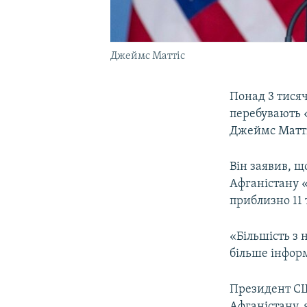
Джеймс Маттіс
Понад 3 тисяч
перебувають 
Джеймс Матті
Він заявив, щ
Афганістану «
приблизно 11 
«Більшість з 
більше інформ
Президент СШ
Афганістану, 