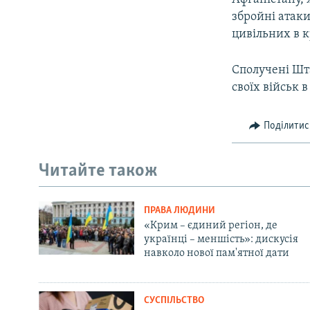
збройні атаки
цивільних в к
Сполучені Шт
своїх військ в
Поділитис
Читайте також
ПРАВА ЛЮДИНИ
«Крим – єдиний регіон, де
українці – меншість»: дискусія
навколо нової пам'ятної дати
СУСПІЛЬСТВО