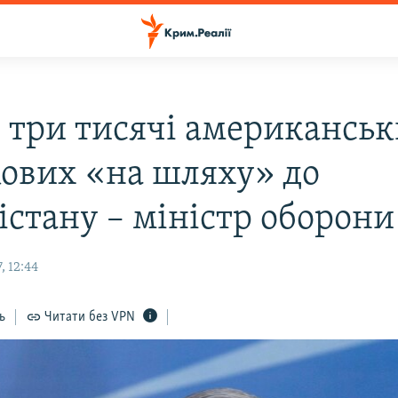
 три тисячі американсь
кових «на шляху» до
істану – міністр оборон
, 12:44
ь
Читати без VPN