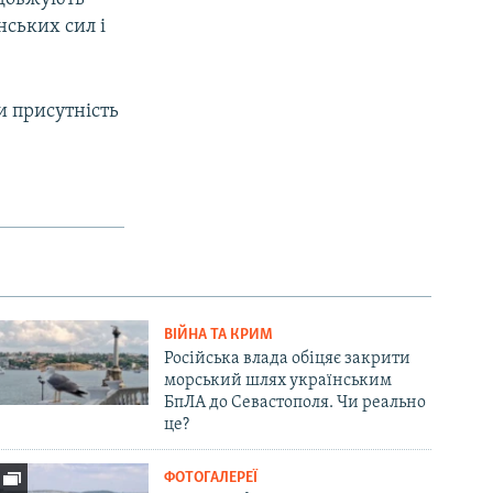
нських сил і
 присутність
ВІЙНА ТА КРИМ
Російська влада обіцяє закрити
морський шлях українським
БпЛА до Севастополя. Чи реально
це?
ФОТОГАЛЕРЕЇ