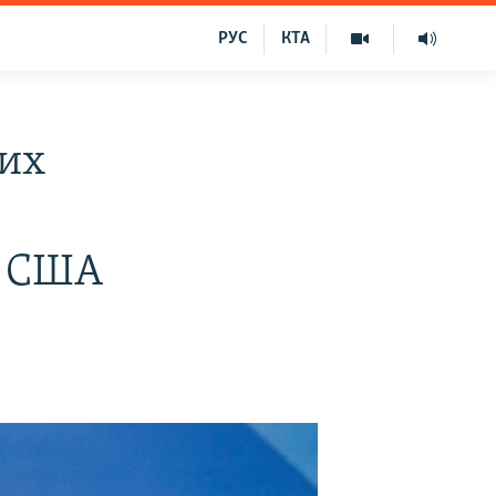
РУС
КТА
ких
и США