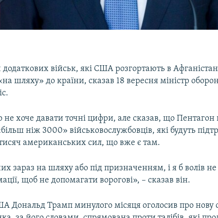
 додаткових військ, які США розгортають в Афганістан
«на шляху» до країни, сказав 18 вересня міністр обор
с.
о не хоче давати точні цифри, але сказав, що Пентагон 
більш ніж 3000» військовослужбовців, які будуть під
тисяч американських сил, що вже є там.
них зараз на шляху або під призначенням, і я б волів н
ації, щоб не допомагати ворогові», – сказав він.
А Дональд Трамп минулого місяця оголосив про нову с
яка, за його словами, спрямована проти талібів, які п