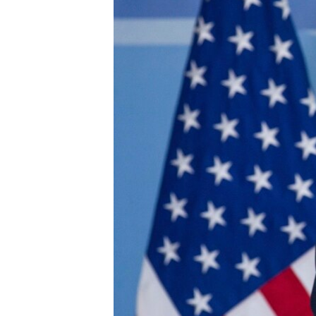
ВІДЕОУРОКИ «ELIFBE»
СВІДЧЕННЯ ОКУПАЦІЇ
УКРАЇНСЬКА ПРОБЛЕМА КРИМУ
ІНФОГРАФІКА