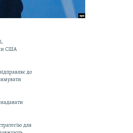
і,
они США
відправляє до
тримувати
е надавати
тратегію для
родовжують