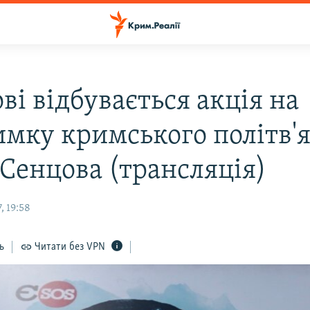
ві відбувається акція на
имку кримського політв'я
 Сенцова (трансляція)
, 19:58
ь
Читати без VPN