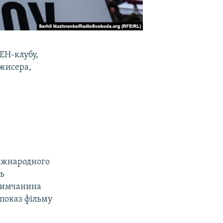
ЕН-клубу,
ежисера,
іжнародного
ть
кримчанина
показ фільму