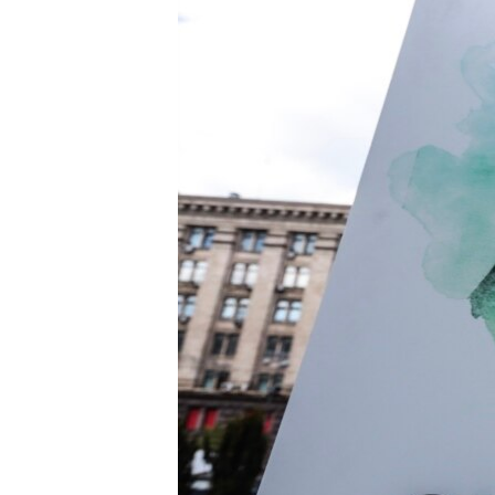
ВІДЕОУРОКИ «ELIFBE»
СВІДЧЕННЯ ОКУПАЦІЇ
УКРАЇНСЬКА ПРОБЛЕМА КРИМУ
ІНФОГРАФІКА