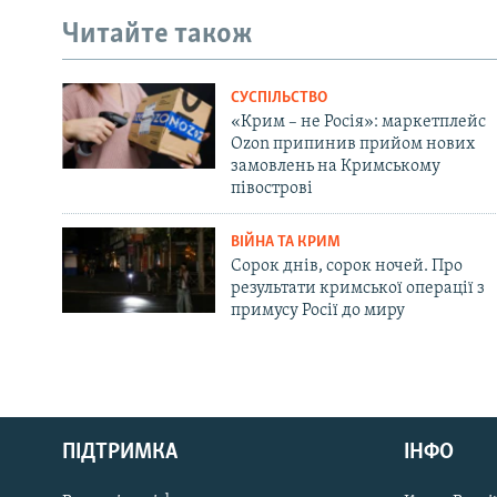
Читайте також
СУСПІЛЬСТВО
«Крим – не Росія»: маркетплейс
Ozon припинив прийом нових
замовлень на Кримському
півострові
ВІЙНА ТА КРИМ
Сорок днів, сорок ночей. Про
результати кримської операції з
примусу Росії до миру
Русский
ПІДТРИМКА
ІНФО
Qırımtatar