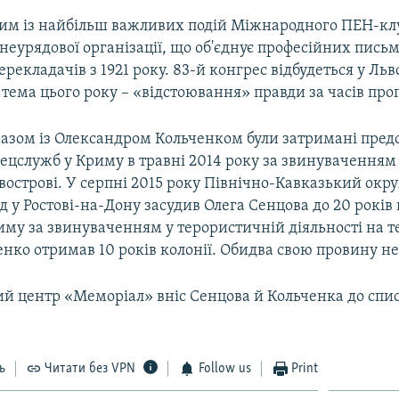
ним із найбільш важливих подій Міжнародного ПЕН-кл
еурядової організації, що об'єднує професійних пись
ерекладачів з 1921 року. 83-й конгрес відбудеться у Льво
 тема цього року – «відстоювання» правди за часів про
разом із Олександром Кольченком були затримані пре
ецслужб у Криму в травні 2014 року за звинуваченням 
івострові. У серпні 2015 року Північно-Кавказький ок
д у Ростові-на-Дону засудив Олега Сенцова до 20 років 
му за звинуваченням у терористичній діяльності на т
нко отримав 10 років колонії. Обидва свою провину не
й центр «Меморіал» вніс Сенцова й Кольченка до спи
ь
Читати без VPN
Follow us
Print