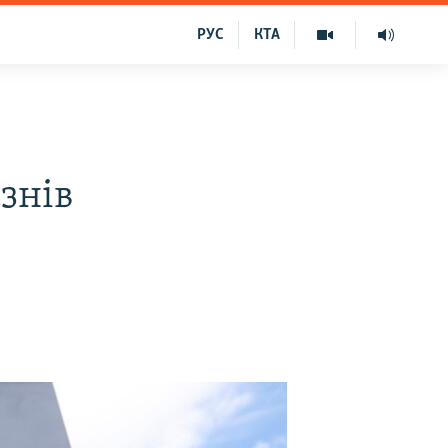
РУС
КТА
знів