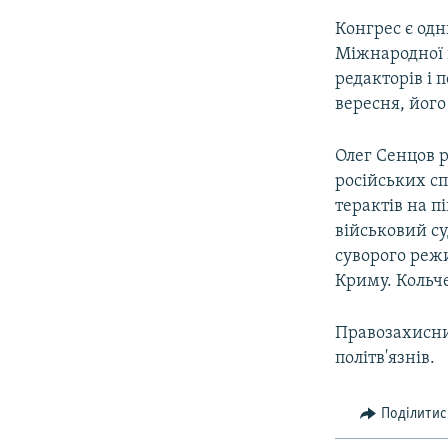
Конгрес є од
Міжнародної н
редакторів і п
вересня, його
Олег Сенцов 
російських сп
терактів на п
військовий су
суворого режи
Криму. Кольче
Правозахисни
політв'язнів.
Поділитис