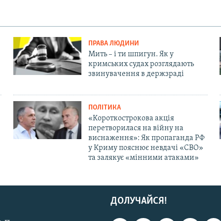
ПРАВА ЛЮДИНИ
Мить – і ти шпигун. Як у
кримських судах розглядають
звинувачення в держзраді
ПОЛІТИКА
«Короткострокова акція
перетворилася на війну на
виснаження»: Як пропаганда РФ
у Криму пояснює невдачі «СВО»
та залякує «мінними атаками»
ДОЛУЧАЙСЯ!