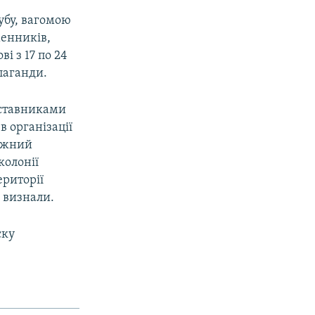
убу, вагомою
менників,
ві з 17 по 24
паганди.
дставниками
в організації
ружний
колонії
ериторії
 визнали.
ску