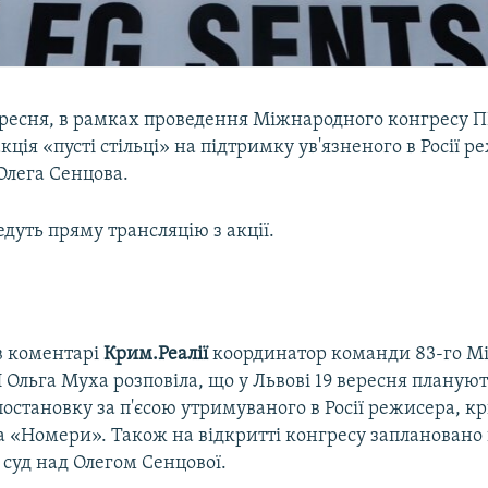
вересня, в рамках проведення Міжнародного конгресу П
акція «пусті стільці» на підтримку ув'язненого в Росії р
лега Сенцова.
дуть пряму трансляцію з акції.
в коментарі
Крим.Реалії
координатор команди 83-го М
Ольга Муха розповіла, що у Львові 19 вересня планую
постановку за п'єсою утримуваного в Росії режисера, 
а «Номери». Також на відкритті конгресу заплановано 
суд над Олегом Сенцової.