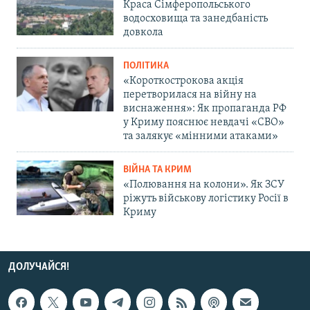
Краса Сімферопольського
водосховища та занедбаність
довкола
ПОЛІТИКА
«Короткострокова акція
перетворилася на війну на
виснаження»: Як пропаганда РФ
у Криму пояснює невдачі «СВО»
та залякує «мінними атаками»
ВІЙНА ТА КРИМ
«Полювання на колони». Як ЗСУ
ріжуть військову логістику Росії в
Криму
ДОЛУЧАЙСЯ!