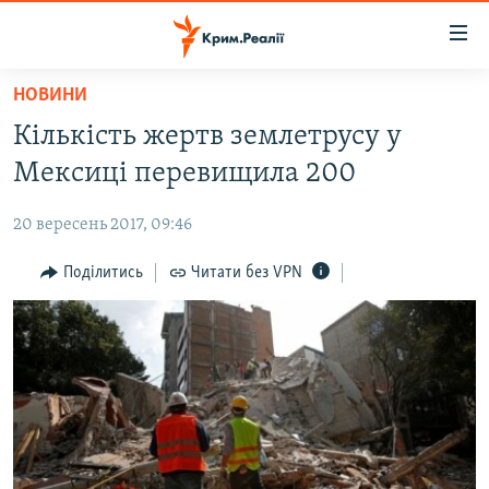
Доступність
посилання
Перейти
НОВИНИ
до
НОВИНИ
Кількість жертв землетрусу у
основного
ВОДА.КРИМ
матеріалу
Мексиці перевищила 200
ВІДЕО ТА ФОТО
Перейти
до
20 вересень 2017, 09:46
ПОЛІТИКА
основної
БЛОГИ
Поділитись
Читати без VPN
навігації
Перейти
ПОГЛЯД
до
ІНТЕРВ'Ю
пошуку
ВСЕ ЗА ДЕНЬ
СПЕЦПРОЕКТИ
ЯК ОБІЙТИ БЛОКУВАННЯ
ДЕПОРТАЦІЯ