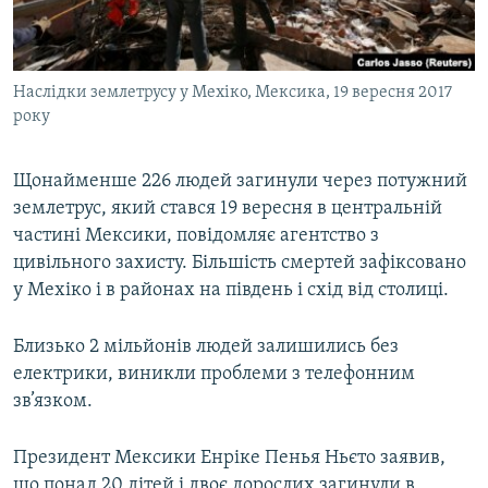
ВІДЕОУРОКИ «ELIFBE»
Русский
СВІДЧЕННЯ ОКУПАЦІЇ
Qırımtatar
Наслідки землетрусу у Мехіко, Мексика, 19 вересня 2017
УКРАЇНСЬКА ПРОБЛЕМА КРИМУ
року
ДОЛУЧАЙСЯ!
ІНФОГРАФІКА
Щонайменше 226 людей загинули через потужний
землетрус, який стався 19 вересня в центральній
частині Мексики, повідомляє агентство з
Усі сайти RFE/RL
цивільного захисту. Більшість смертей зафіксовано
у Мехіко і в районах на південь і схід від столиці.
Близько 2 мільйонів людей залишились без
електрики, виникли проблеми з телефонним
зв’язком.
Президент Мексики Енріке Пенья Ньєто заявив,
що понад 20 дітей і двоє дорослих загинули в