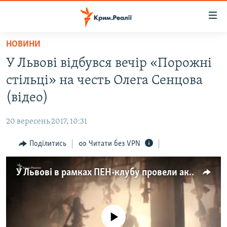
Доступність
посилання
Перейти
НОВИНИ
до
НОВИНИ
У Львові відбувся вечір «Порожні
основного
ВОДА.КРИМ
матеріалу
стільці» на честь Олега Сенцова
ВІДЕО ТА ФОТО
Перейти
(відео)
до
ПОЛІТИКА
основної
20 вересень 2017, 10:31
БЛОГИ
навігації
Перейти
Поділитись
Читати без VPN
ПОГЛЯД
до
ІНТЕРВ'Ю
пошуку
У Львові в рамках ПЕН-клубу провели акцію на підтримку кримчанина Олега Сенцова
ВСЕ ЗА ДЕНЬ
СПЕЦПРОЕКТИ
No media source currently available
ЯК ОБІЙТИ БЛОКУВАННЯ
ДЕПОРТАЦІЯ