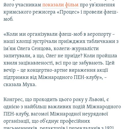
його учасникам
показали фільм
про ув'язнення
кримського режисера «Процес» і провели флеш-
моб.
«Коли ми організували флеш-моб в аеропорту –
наші хлопці зустрічали приїжджих табличками з
ім'ям Олега Сенцова, колеги-журналісти
запитували, а що, Олег не приїде? Коли пройшла
хвиля зацікавленості, всі про це забувають. Цей
вечір – це концертно-артне вираження акції
підтримки від Міжнародного ПЕН-клубу», –
сказала Муха.
Конгрес, що проходить цього року у Львові, є
однією з найбільш важливих подій Міжнародного
ПЕН-клубу, вагомої Міжнародної неурядової
організації, що об'єднує професійних
письменників, редакторів і перекладачів з 1921