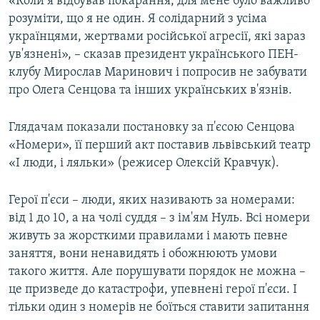
«Коли я відбував покарання, для мене було важливо
розуміти, що я не один. Я солідарний з усіма
українцями, жертвами російської агресії, які зараз
ув'язнені», – сказав президент українського ПЕН-
клубу Мирослав Маринович і попросив не забувати
про Олега Сенцова та інших українських в'язнів.
Глядачам показали постановку за п'єсою Сенцова
«Номери», її перший акт поставив львівський театр
«І люди, і ляльки» (режисер Олексій Кравчук).
Герої п'єси – люди, яких називають за номерами:
від 1 до 10, а на чолі суддя – з ім'ям Нуль. Всі номери
живуть за жорсткими правилами і мають певне
заняття, вони ненавидять і обожнюють умови
такого життя. Але порушувати порядок не можна –
це призведе до катастрофи, упевнені герої п'єси. І
тільки один з номерів не боїться ставити запитання