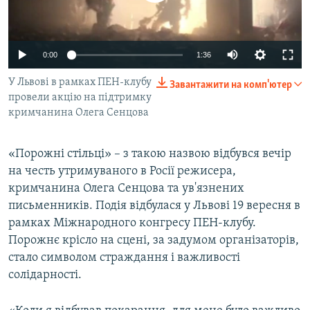
ВІДЕОУРОКИ «ELIFBE»
Русский
СВІДЧЕННЯ ОКУПАЦІЇ
Qırımtatar
0:00
1:36
УКРАЇНСЬКА ПРОБЛЕМА КРИМУ
У Львові в рамках ПЕН-клубу
Завантажити на комп'ютер
ДОЛУЧАЙСЯ!
ІНФОГРАФІКА
провели акцію на підтримку
кримчанина Олега Сенцова
Усі сайти RFE/RL
«Порожні стільці» – з такою назвою відбувся вечір
на честь утримуваного в Росії режисера,
кримчанина Олега Сенцова та ув'язнених
письменників. Подія відбулася у Львові 19 вересня в
рамках Міжнародного конгресу ПЕН-клубу.
Порожнє крісло на сцені, за задумом організаторів,
стало символом страждання і важливості
солідарності.