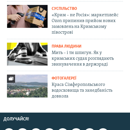
СУСПІЛЬСТВО
«Крим – не Росія»: маркетплейс
Ozon припинив прийом нових
замовлень на Кримському
півострові
ПРАВА ЛЮДИНИ
Мить – і ти шпигун. Як у
кримських судах розглядають
звинувачення в держзраді
ФОТОГАЛЕРЕЇ
Краса Сімферопольського
водосховища та занедбаність
довкола
ДОЛУЧАЙСЯ!