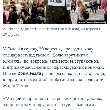
ВІДЕОУРОКИ «ELIFBE»
Русский
СВІДЧЕННЯ ОКУПАЦІЇ
Qırımtatar
УКРАЇНСЬКА ПРОБЛЕМА КРИМУ
Акція солідарності з політв'язнями у Львові, 20 вересня
ДОЛУЧАЙСЯ!
ІНФОГРАФІКА
2017 року
У Львові в середу, 20 вересня, проводять ходу
Усі сайти RFE/RL
солідарності під гаслом «Волю заручникам
Кремля!», де, зокрема, активісти виступають на
підтримку засуджених і переслідуваних кримчан.
Про це
Крим.Реалії
розповіла співорганізатор акції,
координатор медійної ініціативи за права людини
Марія Томак.
«Ми щойно пройшли повз російське консульство,
залишили там надруковані аркуші з іменами