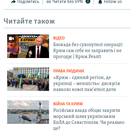
Поділитись
Читати без VPN
Follow us
Читайте також
ВІДЕО
Блокада без сухопутної операції:
Крим сам себе не заправить і не
прогодує | Крим.Реалії
ПРАВА ЛЮДИНИ
«Крим – єдиний регіон, де
українці – меншість»: дискусія
навколо нової пам'ятної дати
ВІЙНА ТА КРИМ
Російська влада обіцяє закрити
морський шлях українським
БпЛА до Севастополя. Чи реально
це?