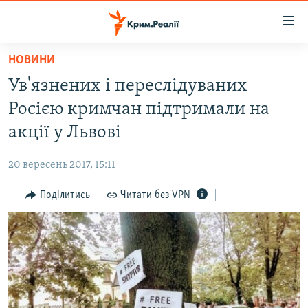
Доступність
посилання
Перейти
НОВИНИ
до
НОВИНИ
Ув'язнених і переслідуваних
основного
ВОДА.КРИМ
матеріалу
Росією кримчан підтримали на
ВІДЕО ТА ФОТО
Перейти
акції у Львові
до
ПОЛІТИКА
основної
20 вересень 2017, 15:11
БЛОГИ
навігації
Перейти
Поділитись
Читати без VPN
ПОГЛЯД
до
ІНТЕРВ'Ю
пошуку
ВСЕ ЗА ДЕНЬ
СПЕЦПРОЕКТИ
ЯК ОБІЙТИ БЛОКУВАННЯ
ДЕПОРТАЦІЯ