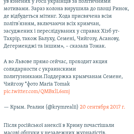
ув'язнених у Росії українців за політичними
мотивами. Зараз колона вирушила до площі Ринок,
де відбудеться мітинг. Хода присвячена всім
політв'язням, включаючи всіх кримчан,
засуджених і переслідуваних у справах Хізб ут-
Тахрір, також Балуху, Семені, Чийгозу, Асанову,
Дегерменджі та іншим», – сказала Томак.
А во Львове прямо сейчас, проходит акция
солидарности с украинскими
политузниками.Поддержка крымчанам Семене,
Чийгозу *фото Maria Tomak
pic.twitter.com/QMBxlL6smj
— Крым. Реалии (@krymrealii)
20 сентября 2017 г.
Після російської анексії в Криму почастішали
масові обшуки у незалежних журналістів,