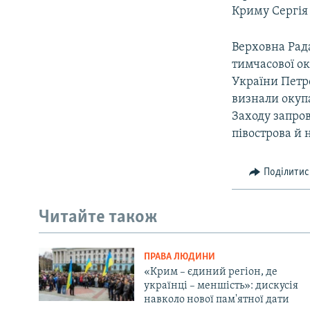
Криму Сергія
Верховна Рада
тимчасової ок
України Петр
визнали окупа
Заходу запро
півострова й 
Поділитис
Читайте також
ПРАВА ЛЮДИНИ
«Крим – єдиний регіон, де
українці – меншість»: дискусія
навколо нової пам'ятної дати