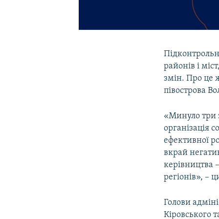
Підконтрольна
районів і міс
змін. Про це 
півострова В
«Минуло три з
організація с
ефективної ро
вкрай негатив
керівництва 
регіонів», – 
Голови адміні
Кіровського т