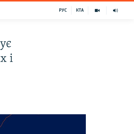
РУС
КТА
ує
х і