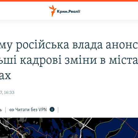
му російська влада анонс
ші кадрові зміни в міста
ах
, 16:33
ь
Читати без VPN