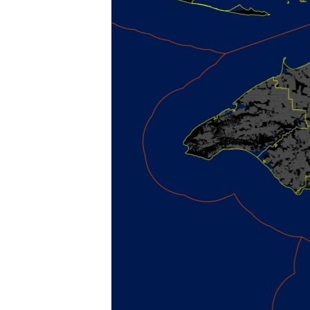
ВІДЕОУРОКИ «ELIFBE»
СВІДЧЕННЯ ОКУПАЦІЇ
УКРАЇНСЬКА ПРОБЛЕМА КРИМУ
ІНФОГРАФІКА