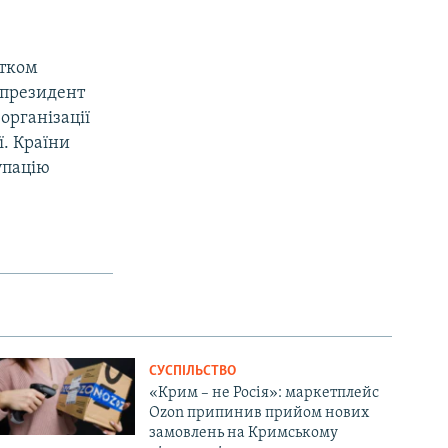
атком
у президент
організації
ї. Країни
упацію
СУСПІЛЬСТВО
«Крим – не Росія»: маркетплейс
Ozon припинив прийом нових
замовлень на Кримському