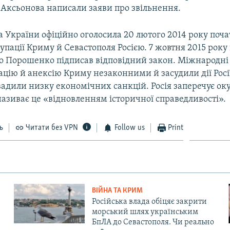
 Аксьонова написали заяви про звільнення.
 України офіційно оголосила 20 лютого 2014 року поч
упації Криму й Севастополя Росією. 7 жовтня 2015 рок
о Порошенко підписав відповідний закон. Міжнародні 
цію й анексію Криму незаконними й засудили дії Росі
вадили низку економічних санкцій. Росія заперечує ок
називає це «відновленням історичної справедливості».
ь
Читати без VPN
Follow us
Print
ВІЙНА ТА КРИМ
Російська влада обіцяє закрити
морський шлях українським
БпЛА до Севастополя. Чи реально