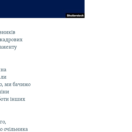
івників
 кадрових
ламенту
чна
али
го, ми бачимо
міни
боти інших
го,
го очільника