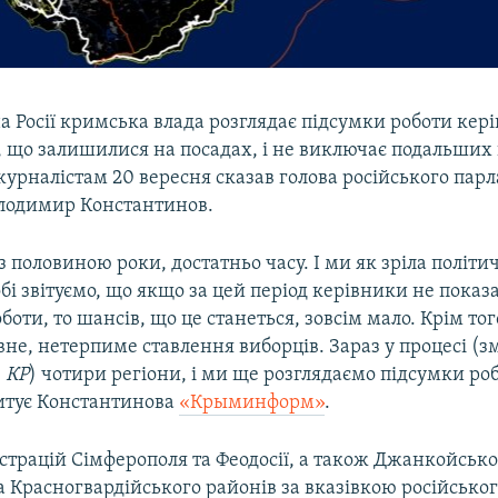
 Росії кримська влада розглядає підсумки роботи кер
т, що залишилися на посадах, і не виключає подальших
журналістам 20 вересня сказав голова російського пар
олодимир Константинов.
 половиною роки, достатньо часу. І ми як зріла політи
обі звітуємо, що якщо за цей період керівники не показ
боти, то шансів, що це станеться, зовсім мало. Крім то
не, нетерпиме ставлення виборців. Зараз у процесі (з
–
КР
) чотири регіони, і ми ще розглядаємо підсумки ро
цитує Константинова
«Крыминформ»
.
страцій Сімферополя та Феодосії, а також Джанкойсько
а Красногвардійського районів за вказівкою російсько