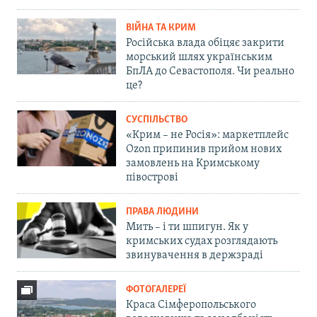
ВІЙНА ТА КРИМ
Російська влада обіцяє закрити
морський шлях українським
БпЛА до Севастополя. Чи реально
це?
СУСПІЛЬСТВО
«Крим – не Росія»: маркетплейс
Ozon припинив прийом нових
замовлень на Кримському
півострові
ПРАВА ЛЮДИНИ
Мить – і ти шпигун. Як у
кримських судах розглядають
звинувачення в держзраді
ФОТОГАЛЕРЕЇ
Краса Сімферопольського