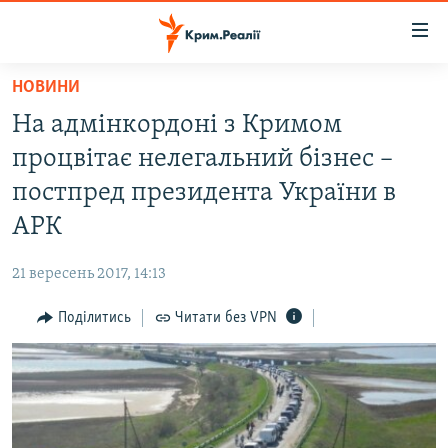
Доступність
посилання
Перейти
НОВИНИ
до
НОВИНИ
На адмінкордоні з Кримом
основного
ВОДА.КРИМ
матеріалу
процвітає нелегальний бізнес –
ВІДЕО ТА ФОТО
Перейти
постпред президента України в
до
ПОЛІТИКА
АРК
основної
БЛОГИ
навігації
21 вересень 2017, 14:13
Перейти
ПОГЛЯД
до
Поділитись
Читати без VPN
ІНТЕРВ'Ю
пошуку
ВСЕ ЗА ДЕНЬ
СПЕЦПРОЕКТИ
ЯК ОБІЙТИ БЛОКУВАННЯ
ДЕПОРТАЦІЯ