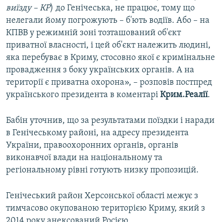
виїзду – КР
) до Генічеська, не працює, тому що
нелегали йому погрожують – б'ють водіїв. Або – на
КПВВ у режимній зоні тозташований об'єкт
приватної власності, і цей об'єкт належить людині,
яка перебуває в Криму, стосовно якої є кримінальне
провадження з боку українських органів. А на
території є приватна охорона», – розповів постпред
українського президента в коментарі
Крим.Реалії
.
Бабін уточнив, що за результатами поїздки і наради
в Генічеському районі, на адресу президента
України, правоохоронних органів, органів
виконавчої влади на національному та
регіональному рівні готують низку пропозицій.
Генічеський район Херсонської області межує з
тимчасово окупованою територією Криму, який з
2014 року анексований Росією.