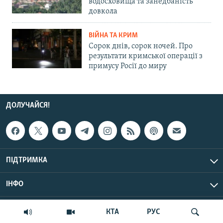
водосховища та занедбаність
довкола
ВІЙНА ТА КРИМ
Сорок днів, сорок ночей. Про
результати кримської операції з
примусу Росії до миру
ДОЛУЧАЙСЯ!
ПІДТРИМКА
ІНФО
© Крим.Реалії, 2026 | Усі права застережено.
КТА
РУС