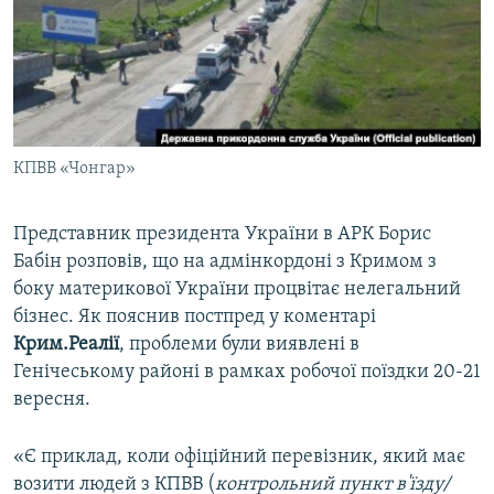
ВІДЕОУРОКИ «ELIFBE»
Русский
СВІДЧЕННЯ ОКУПАЦІЇ
Qırımtatar
УКРАЇНСЬКА ПРОБЛЕМА КРИМУ
ДОЛУЧАЙСЯ!
ІНФОГРАФІКА
КПВВ «Чонгар»
Представник президента України в АРК Борис
Усі сайти RFE/RL
Бабін розповів, що на адмінкордоні з Кримом з
боку материкової України процвітає нелегальний
бізнес. Як пояснив постпред у коментарі
Крим.Реалії
, проблеми були виявлені в
Генічеському районі в рамках робочої поїздки 20-21
вересня.
«Є приклад, коли офіційний перевізник, який має
возити людей з КПВВ (
контрольний пункт в'їзду/