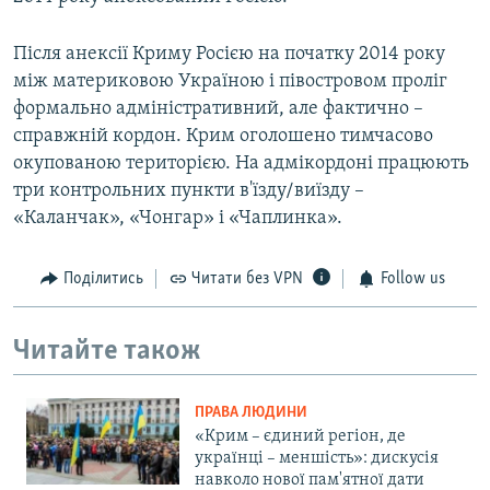
Після анексії Криму Росією на початку 2014 року
між материковою Україною і півостровом проліг
формально адміністративний, але фактично –
справжній кордон. Крим оголошено тимчасово
окупованою територією. На адмікордоні працюють
три контрольних пункти в'їзду/виїзду –
«Каланчак», «Чонгар» і «Чаплинка».
Поділитись
Читати без VPN
Follow us
Читайте також
ПРАВА ЛЮДИНИ
«Крим – єдиний регіон, де
українці – меншість»: дискусія
навколо нової пам'ятної дати