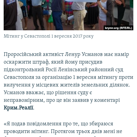
ВІДЕОУРОКИ «ELIFBE»
Русский
СВІДЧЕННЯ ОКУПАЦІЇ
Qırımtatar
УКРАЇНСЬКА ПРОБЛЕМА КРИМУ
Мітинг у Севастополі 1 вересня 2017 року
ДОЛУЧАЙСЯ!
ІНФОГРАФІКА
Проросійський активіст Ленур Усманов має намір
оскаржити штраф, який йому присудив
Усі сайти RFE/RL
підконтрольний Росії Ленінський районний суд
Севастополя за організацію 1 вересня мітингу проти
вилучення у місцевих жителів земельних ділянок.
Усманов вважає, що рішення суду є
неправомірним, про це він заявив у коментарі
Крим.Реалії
.
«Я подав повідомлення про те, що збираюся
проводити мітинг. Протягом трьох днів мені не