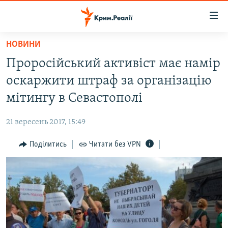
Доступність
посилання
Перейти
НОВИНИ
до
НОВИНИ
Проросійський активіст має намір
основного
ВОДА.КРИМ
матеріалу
оскаржити штраф за організацію
ВІДЕО ТА ФОТО
Перейти
мітингу в Севастополі
до
ПОЛІТИКА
основної
21 вересень 2017, 15:49
БЛОГИ
навігації
Перейти
Поділитись
Читати без VPN
ПОГЛЯД
до
ІНТЕРВ'Ю
пошуку
ВСЕ ЗА ДЕНЬ
СПЕЦПРОЕКТИ
ЯК ОБІЙТИ БЛОКУВАННЯ
ДЕПОРТАЦІЯ