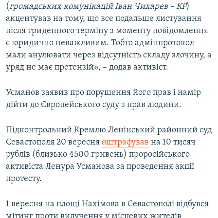
(
громадських комунікацій Іван Чихарев – КР
)
акцентував на тому, що все подальше листування
після триденного терміну з моменту повідомлення
є юридично неважливим. Тобто адмінпротокол
мали анулювати через відсутність складу злочину, а
уряд не має претензій», – додав активіст.
Усманов заявив про порушення його прав і намір
дійти до Європейського суду з прав людини.
Підконтрольний Кремлю Ленінський районний суд
Севастополя 20 вересня
оштрафував
на 10 тисяч
рублів (близько 4500 гривень) проросійського
активіста Ленура Усманова за проведення акції
протесту.
1 вересня на площі Нахімова в Севастополі відбувся
мітинг проти вилучення у місцевих жителів