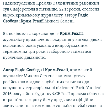
Підконтрольний Кремлю Залізничний районний
суд Сімферополя в п'ятницю, 22 вересня, оголосив
вирок кримському журналісту, автору
Радіо
Свобода
і
Крим.Реалії
Миколі Семені.
Як повідомляє кореспондент
Крим.Реалії
,
журналісту призначено покарання у вигляді двох з
половиною років умовно з випробувальним
терміном на три роки і забороною займатися
публічною діяльністю.
Автор Радіо Свобода
і
Крим.Реалії
, кримський
журналіст Микола Семена звинувачується
російською владою в публічних закликах до
порушення територіальної цілісності Росії. У квітні
2016 року в його будинку ФСБ Росії провела обшук, а
в травні того ж року йому пред'явили офіційне
звинувачення в тому, що журналіст опублікував на