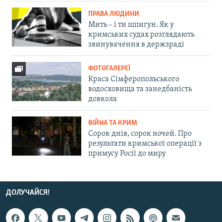
ПРАВА ЛЮДИНИ
Мить – і ти шпигун. Як у
кримських судах розглядають
звинувачення в держзраді
ФОТОГАЛЕРЕЇ
Краса Сімферопольського
водосховища та занедбаність
довкола
ВІЙНА ТА КРИМ
Сорок днів, сорок ночей. Про
результати кримської операції з
примусу Росії до миру
ДОЛУЧАЙСЯ!