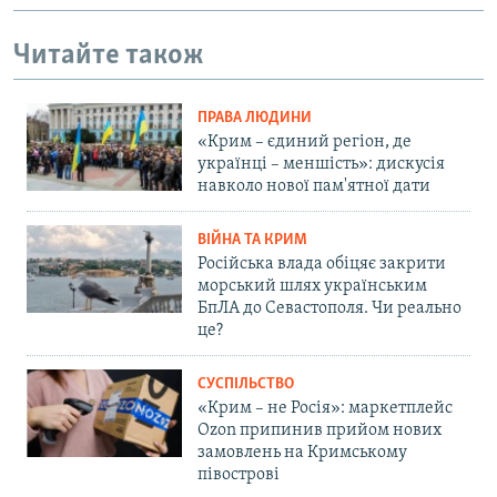
Читайте також
ПРАВА ЛЮДИНИ
«Крим – єдиний регіон, де
українці – меншість»: дискусія
навколо нової пам'ятної дати
ВІЙНА ТА КРИМ
Російська влада обіцяє закрити
морський шлях українським
БпЛА до Севастополя. Чи реально
це?
СУСПІЛЬСТВО
«Крим – не Росія»: маркетплейс
Ozon припинив прийом нових
замовлень на Кримському
півострові