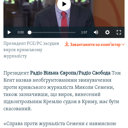
No media source currently available
ВІДЕОУРОКИ «ELIFBE»
Русский
СВІДЧЕННЯ ОКУПАЦІЇ
Qırımtatar
УКРАЇНСЬКА ПРОБЛЕМА КРИМУ
0:00
1:07
ДОЛУЧАЙСЯ!
ІНФОГРАФІКА
Президент РСЕ/РС засудив
Завантажити на комп'ютер
вирок кримському
журналісту
Усі сайти RFE/RL
Президент
Радіо Вільна Європа/Радіо Свобода
Том
Кент назвав необґрунтованими звинувачення
проти кримського журналіста Миколи Семени,
також зазначивши, що вирок, винесений
підконтрольним Кремлю судом в Криму, має бути
скасований.
«Справа проти журналіста Семени є навмисною