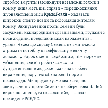
спробою змусити замовкнути незалежні голоси в
Криму. Інша мета цієї справи – перешкоджання
журналістській місії
Крим.Реалії
– надавати
широкий спектр новин та інформації жителям
Криму. Звинувачення проти Семени були
засуджені міжнародними організаціями, групами з
прав людини, представниками парламентів і
урядів. Через цю справу Семена не зміг вчасно
отримати потрібну кваліфіковану медичну
допомогу. Вирок є менш серйозним, ніж тюремне
ув'язнення, але він робить замах на
фундаментальне людське право на свободу
вираження, порушує міжнародні норми
правосуддя. Ми продовжуємо вважати, що
звинувачення проти Семени не обгрунтовані. Цей
вирок повинен бути скасований», – сказав
президент РСЕ/РС.