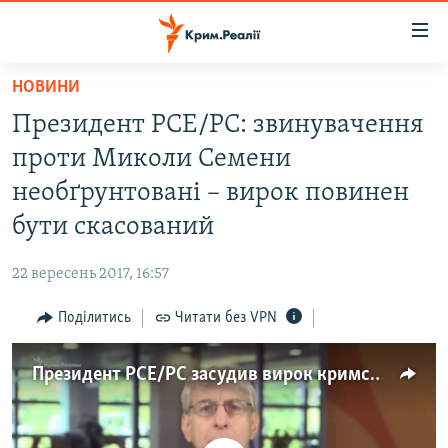
Доступність
посилання
Перейти
НОВИНИ
до
НОВИНИ
Президент РСЕ/РС: звинувачення
основного
ВОДА.КРИМ
матеріалу
проти Миколи Семени
ВІДЕО ТА ФОТО
Перейти
необґрунтовані – вирок повинен
до
ПОЛІТИКА
бути скасований
основної
БЛОГИ
навігації
22 вересень 2017, 16:57
Перейти
ПОГЛЯД
до
Поділитись
Читати без VPN
ІНТЕРВ'Ю
пошуку
ВСЕ ЗА ДЕНЬ
Президент РСЕ/РС засудив вирок кримському журналісту
СПЕЦПРОЕКТИ
ЯК ОБІЙТИ БЛОКУВАННЯ
ДЕПОРТАЦІЯ