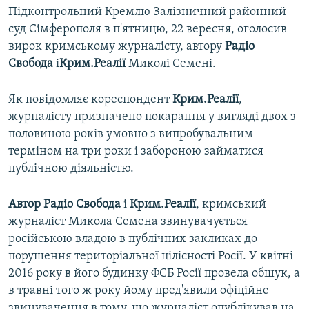
Підконтрольний Кремлю Залізничний районний
суд Сімферополя в п'ятницю, 22 вересня, оголосив
вирок кримському журналісту, автору
Радіо
Свобода
і
Крим.Реалії
Миколі Семені.
Як повідомляє кореспондент
Крим.Реалії
,
журналісту призначено покарання у вигляді двох з
половиною років умовно з випробувальним
терміном на три роки і забороною займатися
публічною діяльністю.
Автор Радіо Свобода
і
Крим.Реалії
, кримський
журналіст Микола Семена звинувачується
російською владою в публічних закликах до
порушення територіальної цілісності Росії. У квітні
2016 року в його будинку ФСБ Росії провела обшук, а
в травні того ж року йому пред'явили офіційне
звинувачення в тому, що журналіст опублікував на