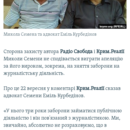
ВІДЕОУРОКИ «ELIFBE»
Русский
СВІДЧЕННЯ ОКУПАЦІЇ
Qırımtatar
УКРАЇНСЬКА ПРОБЛЕМА КРИМУ
Микола Семена та адвокат Еміль Курбедінов
ДОЛУЧАЙСЯ!
ІНФОГРАФІКА
Сторона захисту автора
Радіо Свобода
і
Крим.Реалії
Миколи Семени не сподівається виграти апеляцію
Усі сайти RFE/RL
за його вироком, зокрема, на зняття заборони на
журналістську діяльність.
Про це 22 вересня у коментарі
Крим.Реалії
сказав
адвокат Семени Еміль Курбедінов.
«У нього три роки заборони займатися публічною
діяльністю і він пов'язаний з журналістикою. Ми,
звичайно, абсолютно не розраховуємо, що в