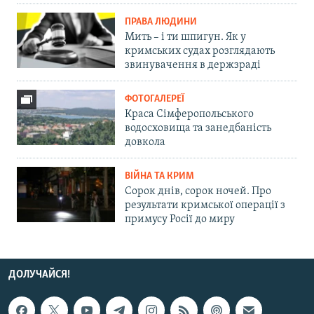
ПРАВА ЛЮДИНИ
Мить – і ти шпигун. Як у
кримських судах розглядають
звинувачення в держзраді
ФОТОГАЛЕРЕЇ
Краса Сімферопольського
водосховища та занедбаність
довкола
ВІЙНА ТА КРИМ
Сорок днів, сорок ночей. Про
результати кримської операції з
примусу Росії до миру
ДОЛУЧАЙСЯ!