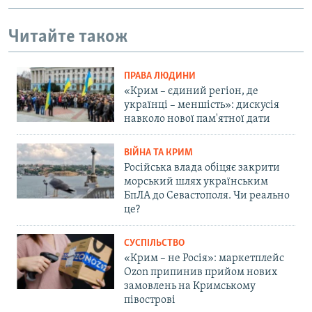
Читайте також
ПРАВА ЛЮДИНИ
«Крим – єдиний регіон, де
українці – меншість»: дискусія
навколо нової пам'ятної дати
ВІЙНА ТА КРИМ
Російська влада обіцяє закрити
морський шлях українським
БпЛА до Севастополя. Чи реально
це?
СУСПІЛЬСТВО
«Крим – не Росія»: маркетплейс
Ozon припинив прийом нових
замовлень на Кримському
півострові