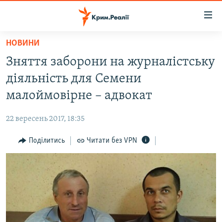
Доступність
посилання
Перейти
НОВИНИ
до
НОВИНИ
Зняття заборони на журналістську
основного
ВОДА.КРИМ
матеріалу
діяльність для Семени
ВІДЕО ТА ФОТО
Перейти
малоймовірне – адвокат
до
ПОЛІТИКА
основної
22 вересень 2017, 18:35
БЛОГИ
навігації
Перейти
Поділитись
Читати без VPN
ПОГЛЯД
до
ІНТЕРВ'Ю
пошуку
ВСЕ ЗА ДЕНЬ
СПЕЦПРОЕКТИ
ЯК ОБІЙТИ БЛОКУВАННЯ
ДЕПОРТАЦІЯ