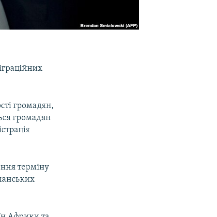
іграційних
сті громадян,
ься громадян
страція
ення терміну
ьманських
аїн Африки та