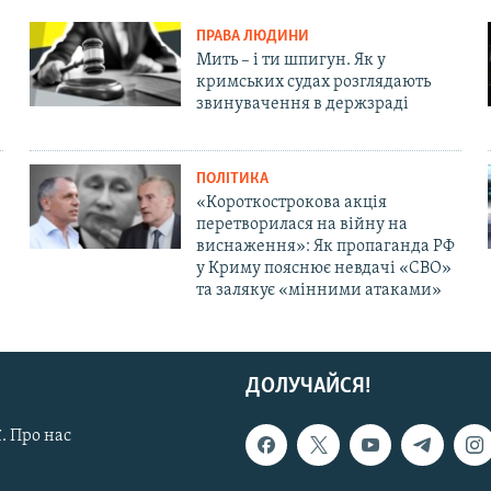
ПРАВА ЛЮДИНИ
Мить – і ти шпигун. Як у
кримських судах розглядають
звинувачення в держзраді
ПОЛІТИКА
«Короткострокова акція
перетворилася на війну на
виснаження»: Як пропаганда РФ
у Криму пояснює невдачі «СВО»
та залякує «мінними атаками»
ДОЛУЧАЙСЯ!
. Про нас