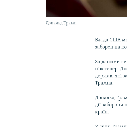
Дональд Трамп
Влада США мо
заборон на к
За даними ви
ніж тепер. Д
держав, які 
Трампа.
Дональд Трамп
дії заборони
країн.
У січні Трамп