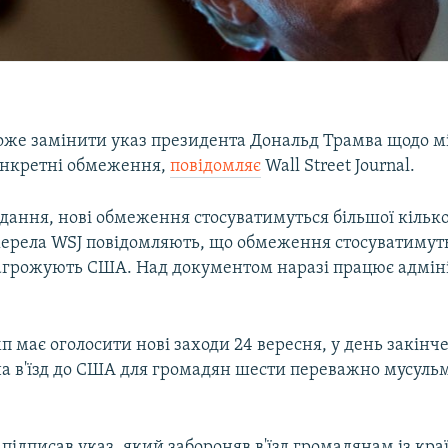
же замінити указ президента Дональд Трамва щодо м
онкретні обмеження,
повідомляє
Wall Street Journal.
дання, нові обмеження стосуватимуться більшої кілько
жерела WSJ повідомляють, що обмеження стосуватимут
загрожують США. Над документом наразі працює адміні
 має оголосити нові заходи 24 вересня, у день закінч
 на в'їзд до США для громадян шести переважно мусул
 підписав указ, який забороняв в'їзд громадянам із кр