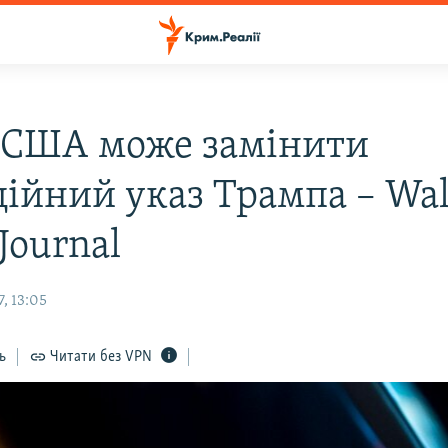
 США може замінити
ційний указ Трампа – Wal
 Journal
, 13:05
ь
Читати без VPN