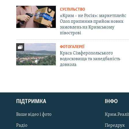
СУСПІЛЬСТВО
«Крим – не Росія»: маркетплейс
Ozon припинив прийом нових
замовлень на Кримському
півострові
ФОТОГАЛЕРЕЇ
Краса Сімферопольського
водосховища та занедбаність
довкола
Русский
ПІДТРИМКА
ІНФО
Qırımtatar
Ваше відео і фото
Крим.Реалії
ДОЛУЧАЙСЯ!
Радіо
Передрук