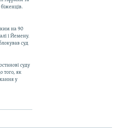
 біженців.
яким на 90
алі і Йемену.
блокував суд
останові суду
 того, як
ухання у