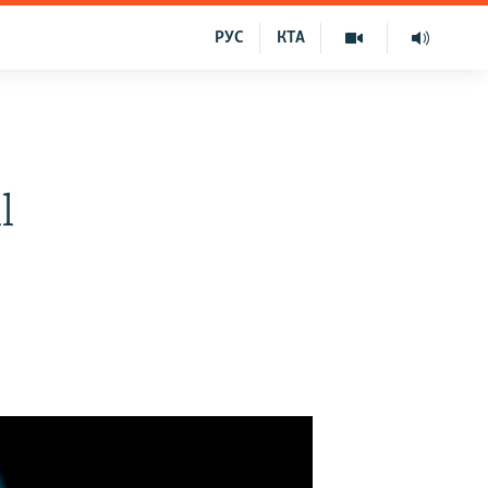
РУС
КТА
l