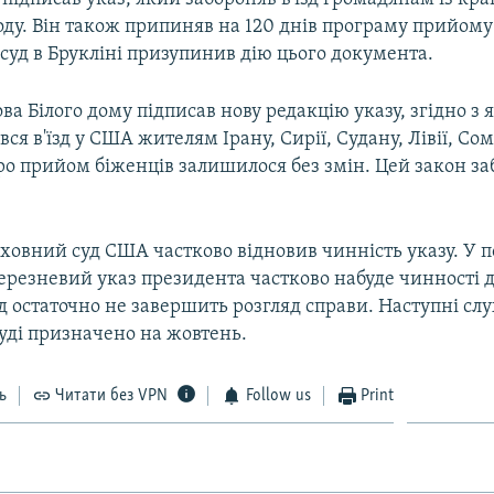
ду. Він також припиняв на 120 днів програму прийому
суд в Брукліні призупинив дію цього документа.
ова Білого дому підписав нову редакцію указу, згідно з 
вся в'їзд у США жителям Ірану, Сирії, Судану, Лівії, Сом
о прийом біженців залишилося без змін. Цей закон за
ховний суд США частково відновив чинність указу. У п
ерезневий указ президента частково набуде чинності до
 остаточно не завершить розгляд справи. Наступні сл
уді призначено на жовтень.
ь
Читати без VPN
Follow us
Print