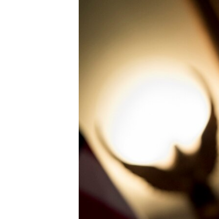
ВІДЕОУРОКИ «ELIFBE»
СВІДЧЕННЯ ОКУПАЦІЇ
УКРАЇНСЬКА ПРОБЛЕМА КРИМУ
ІНФОГРАФІКА