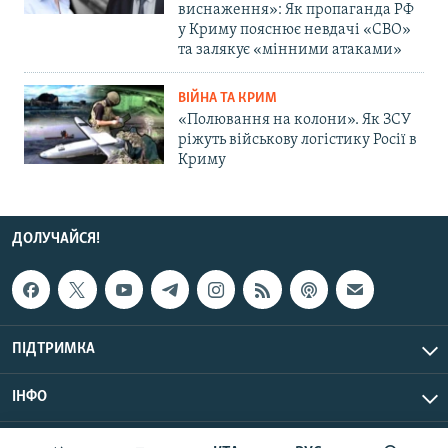
виснаження»: Як пропаганда РФ
у Криму пояснює невдачі «СВО»
та залякує «мінними атаками»
ВІЙНА ТА КРИМ
«Полювання на колони». Як ЗСУ
ріжуть військову логістику Росії в
Криму
ДОЛУЧАЙСЯ!
ПІДТРИМКА
ІНФО