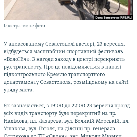
ВІДЕОУРОКИ «ELIFBE»
Русский
СВІДЧЕННЯ ОКУПАЦІЇ
Qırımtatar
Ілюстративне фото
УКРАЇНСЬКА ПРОБЛЕМА КРИМУ
ДОЛУЧАЙСЯ!
ІНФОГРАФІКА
У анексованому Севастополі ввечері, 23 вересня,
відбудеться масштабний спортивний фестиваль
«ВелоНіч». З нагоди заходу в центрі перекриють
Усі сайти RFE/RL
рух транспорту. Про це повідомляється в наказі
підконтрольного Кремлю транспортного
департаменту Севастополя, розміщеному на сайті
уряду міста.
Як зазначається, з 19:00 до 22:00 23 вересня проїзд
усіх видів транспорту буде перекритий на пр.
Нахімова, пл. Лазарева, вул. Великій Морській, пл.
Ушакова, вул. Гоголя, на ділянці пр. генерала
Острякова до ТЦ «Океан», вул. Миколи Музики,