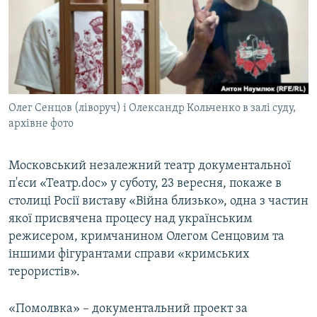
ВІДЕОУРОКИ «ELIFBE»
Русский
СВІДЧЕННЯ ОКУПАЦІЇ
Qırımtatar
УКРАЇНСЬКА ПРОБЛЕМА КРИМУ
ДОЛУЧАЙСЯ!
ІНФОГРАФІКА
Олег Сенцов (ліворуч) і Олександр Кольченко в залі суду,
архівне фото
Усі сайти RFE/RL
Московський незалежний театр документальної
п'єси «Театр.doc» у суботу, 23 вересня, покаже в
столиці Росії виставу «Війна близько», одна з частин
якої присвячена процесу над українським
режисером, кримчанином Олегом Сенцовим та
іншими фігурантами справи «кримських
терористів».
«Помолвка» – документальний проект за