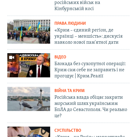
російських військ на
Кінбурнській косі
ПРАВА ЛЮДИНИ
«Крим – єдиний регіон, де
українці – меншість»: дискусія
навколо нової пам'ятної дати
ВІДЕО
Блокада без сухопутної операції:
Крим сам себе не заправить і не
прогодує | Крим.Реалії
ВІЙНА ТА КРИМ
Російська влада обіцяє закрити
морський шлях українським
БпЛА до Севастополя. Чи реально
це?
СУСПІЛЬСТВО