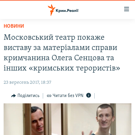
Доступність
посилання
Перейти
НОВИНИ
до
НОВИНИ
Московський театр покаже
основного
ВОДА.КРИМ
матеріалу
виставу за матеріалами справи
ВІДЕО ТА ФОТО
Перейти
кримчанина Олега Сенцова та
до
ПОЛІТИКА
інших «кримських терористів»
основної
БЛОГИ
навігації
23 вересень 2017, 18:37
Перейти
ПОГЛЯД
до
Поділитись
Читати без VPN
ІНТЕРВ'Ю
пошуку
ВСЕ ЗА ДЕНЬ
СПЕЦПРОЕКТИ
ЯК ОБІЙТИ БЛОКУВАННЯ
ДЕПОРТАЦІЯ