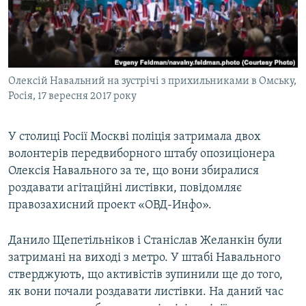
ВІДЕОУРОКИ «ELIFBE»
Русский
СВІДЧЕННЯ ОКУПАЦІЇ
Qırımtatar
УКРАЇНСЬКА ПРОБЛЕМА КРИМУ
Олексій Навальний на зустрічі з прихильниками в Омську,
ДОЛУЧАЙСЯ!
ІНФОГРАФІКА
Росія, 17 вересня 2017 року
У столиці Росії Москві поліція затримала двох
Усі сайти RFE/RL
волонтерів передвиборного штабу опозиціонера
Олексія Навального за те, що вони збиралися
роздавати агітаційні листівки, повідомляє
правозахисний проект «ОВД-Инфо».
Данило Щепетільніков і Станіслав Желанкін були
затримані на виході з метро. У штабі Навального
стверджують, що активістів зупинили ще до того,
як вони почали роздавати листівки. На даний час