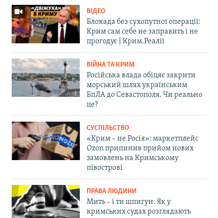
ВІДЕО
Блокада без сухопутної операції:
Крим сам себе не заправить і не
прогодує | Крим.Реалії
ВІЙНА ТА КРИМ
Російська влада обіцяє закрити
морський шлях українським
БпЛА до Севастополя. Чи реально
це?
СУСПІЛЬСТВО
«Крим – не Росія»: маркетплейс
Ozon припинив прийом нових
замовлень на Кримському
півострові
ПРАВА ЛЮДИНИ
Мить – і ти шпигун. Як у
кримських судах розглядають