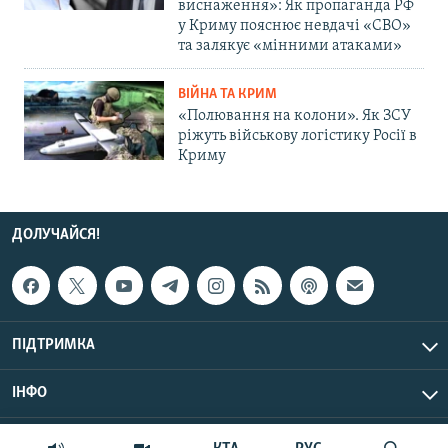
виснаження»: Як пропаганда РФ
у Криму пояснює невдачі «СВО»
та залякує «мінними атаками»
ВІЙНА ТА КРИМ
«Полювання на колони». Як ЗСУ
ріжуть військову логістику Росії в
Криму
ДОЛУЧАЙСЯ!
ПІДТРИМКА
ІНФО
© Крим.Реалії, 2026 | Усі права застережено.