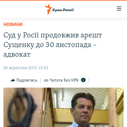
Доступність
посилання
Перейти
НОВИНИ
до
НОВИНИ
Суд у Росії продовжив арешт
основного
ВОДА.КРИМ
матеріалу
Сущенку до 30 листопада –
ВІДЕО ТА ФОТО
Перейти
адвокат
до
ПОЛІТИКА
основної
25 вересень 2017, 13:10
БЛОГИ
навігації
Перейти
Поділитись
Читати без VPN
ПОГЛЯД
до
ІНТЕРВ'Ю
пошуку
ВСЕ ЗА ДЕНЬ
СПЕЦПРОЕКТИ
ЯК ОБІЙТИ БЛОКУВАННЯ
ДЕПОРТАЦІЯ