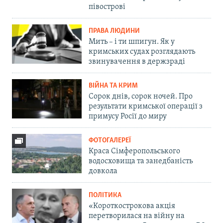
півострові
ПРАВА ЛЮДИНИ
Мить – і ти шпигун. Як у
кримських судах розглядають
звинувачення в держзраді
ВІЙНА ТА КРИМ
Сорок днів, сорок ночей. Про
результати кримської операції з
примусу Росії до миру
ФОТОГАЛЕРЕЇ
Краса Сімферопольського
водосховища та занедбаність
довкола
ПОЛІТИКА
«Короткострокова акція
перетворилася на війну на