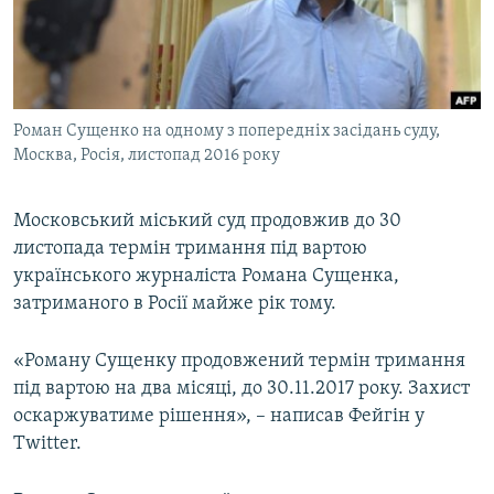
ВІДЕОУРОКИ «ELIFBE»
Русский
СВІДЧЕННЯ ОКУПАЦІЇ
Qırımtatar
УКРАЇНСЬКА ПРОБЛЕМА КРИМУ
Роман Сущенко на одному з попередніх засідань суду,
ДОЛУЧАЙСЯ!
ІНФОГРАФІКА
Москва, Росія, листопад 2016 року
Московський міський суд продовжив до 30
Усі сайти RFE/RL
листопада термін тримання під вартою
українського журналіста Романа Сущенка,
затриманого в Росії майже рік тому.
«Роману Сущенку продовжений термін тримання
під вартою на два місяці, до 30.11.2017 року. Захист
оскаржуватиме рішення», – написав Фейгін у
Twitter.