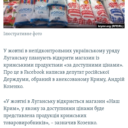
ВІДЕОУРОКИ «ELIFBE»
Русский
СВІДЧЕННЯ ОКУПАЦІЇ
Qırımtatar
УКРАЇНСЬКА ПРОБЛЕМА КРИМУ
Ілюстративне фото
ДОЛУЧАЙСЯ!
ІНФОГРАФІКА
У жовтні в непідконтрольних українському уряду
Луганську планують відкрити магазин із
Усі сайти RFE/RL
кримськими продуктами «за доступними цінами».
Про це в Facebook написав депутат російської
Держдуми, обраний в анексованому Криму, Андрій
Козенко.
«У жовтні в Луганську відкриється магазин «Наш
Крим», у якому за доступними цінами буде
представлена продукція кримських
товаровиробників», – зазначив Козенко.