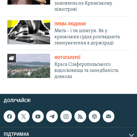
замовлень на Кримському
півострові
ПРАВА ЛЮДИНИ
Мить – і ти шпигун. Як у
кримських судах розглядають
звинувачення в держзраді
ФОТОГАЛЕРЕЇ
Краса Сімферопольського
водосховища та занедбаність
довкола
ДОЛУЧАЙСЯ!
ПІДТРИМКА