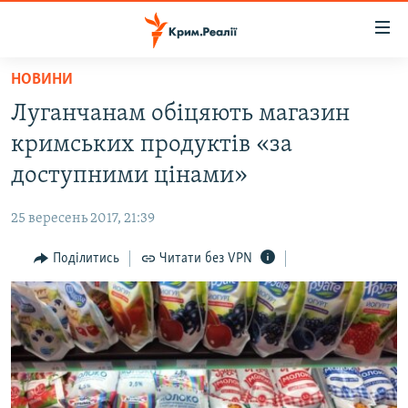
Доступність
посилання
Перейти
НОВИНИ
до
НОВИНИ
Луганчанам обіцяють магазин
основного
ВОДА.КРИМ
матеріалу
кримських продуктів «за
ВІДЕО ТА ФОТО
Перейти
доступними цінами»
до
ПОЛІТИКА
основної
25 вересень 2017, 21:39
БЛОГИ
навігації
Перейти
Поділитись
Читати без VPN
ПОГЛЯД
до
ІНТЕРВ'Ю
пошуку
ВСЕ ЗА ДЕНЬ
СПЕЦПРОЕКТИ
ЯК ОБІЙТИ БЛОКУВАННЯ
ДЕПОРТАЦІЯ