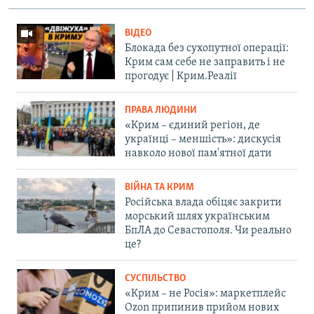
ВІДЕО
Блокада без сухопутної операції:
Крим сам себе не заправить і не
прогодує | Крим.Реалії
ПРАВА ЛЮДИНИ
«Крим – єдиний регіон, де
українці – меншість»: дискусія
навколо нової пам'ятної дати
ВІЙНА ТА КРИМ
Російська влада обіцяє закрити
морський шлях українським
БпЛА до Севастополя. Чи реально
це?
СУСПІЛЬСТВО
«Крим – не Росія»: маркетплейс
Ozon припинив прийом нових